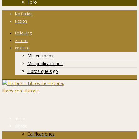
Foro
No ficción
Ficción
Following
Acceso
Registro
Mis entradas
Mis publicaciones
Libros que sigo
Inicio
Libros
Calificaciones