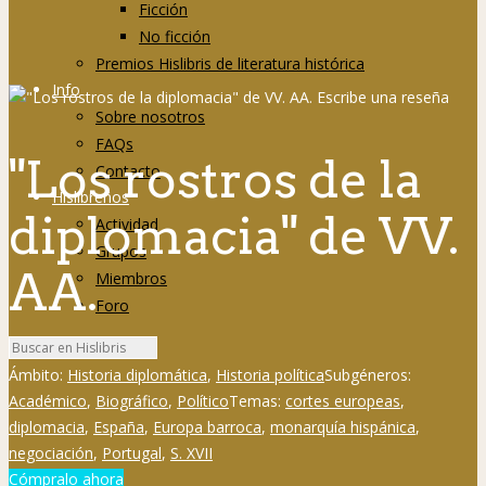
Ficción
No ficción
Premios Hislibris de literatura histórica
Info
Sobre nosotros
FAQs
"Los rostros de la
Contacto
Hislibreños
diplomacia" de VV.
Actividad
Grupos
AA.
Miembros
Foro
Ámbito:
Historia diplomática
,
Historia política
Subgéneros:
Académico
,
Biográfico
,
Político
Temas:
cortes europeas
,
diplomacia
,
España
,
Europa barroca
,
monarquía hispánica
,
negociación
,
Portugal
,
S. XVII
Cómpralo ahora