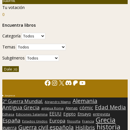
Submit
Tu votación
0
Encuentra libros
Categoría
Temas
Subgéneros
Facebook
Instagram
X
Discord
Patreon
YouTube
Sorpresa
Alemania
2ª Guerra Mundial.
Alejandro Magno
Edad Media
Antigua Grecia
cómic
Atenas
antigua Roma
EEUU
Egipto
Ensayo
entrevista
Edhasa
Ediciones Salamina
Grecia
España
Europa
Estados Unidos
filosofía
Francia
historia
Guerra civil española
Hislibris
guerra