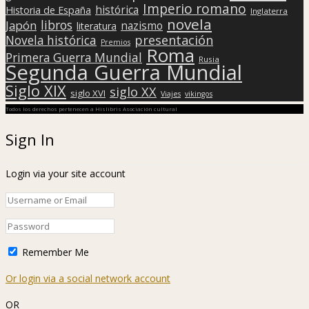
Imperio romano
histórica
Historia de España
Inglaterra
novela
libros
Japón
nazismo
literatura
presentación
Novela histórica
Premios
Roma
Primera Guerra Mundial
Rusia
Segunda Guerra Mundial
Siglo XIX
siglo XX
siglo XVI
Viajes
vikingos
Todos los derechos pertenecen a Hislibris Asociación cultural
Sign In
Login via your site account
Remember Me
Or login via a social network account
OR