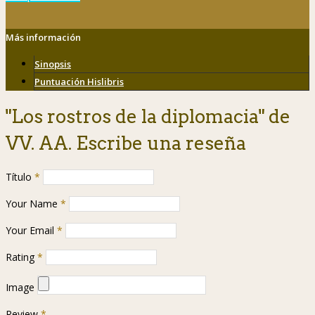
Más información
Sinopsis
Puntuación Hislibris
"Los rostros de la diplomacia" de
VV. AA. Escribe una reseña
Título
*
Your Name
*
Your Email
*
Rating
*
Image
Review
*