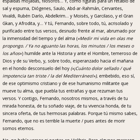
espaldas mojadas, filósofos… Y, como figuras para un retablo de
sal y espuma, Diógenes, Saulo, Abd-ar-Rahmán, Cervantes,
Vivaldi, Rubén Darío, Abdelkrim… y Moisés, y Garcilaso, y el Gran
Gkan, y Afrodita, y… Y tú, Fernando, sobre todo, tú, acrisolado y
purificado entre tus versos, desnudo frente al mar, abrumado por
la inmensidad del tiempo y del alma (
«Medir mi vida en olas me
propongo. / Ya no aguanto las horas, los minutos / los meses o
los años
») humilde ante la Historia y ante el Hombre, temeroso de
Dios y de su Verbo, y, sobre todo, esperanzado hacia el mañana
en el hondo desconsuelo del hoy
(«¡Cuánto dolor sellado / qué
impotencia tan triste / la del Mediterráneo!»),
embebido, eso sí,
de ese optimismo cristiano y de ese humanismo militante que
mueve tu alma, que puebla tus entrañas y que rezuman tus
versos. Y contigo, Fernando, nosotros mismos, a través de tu
mirada honesta, de tu soñado viaje, de tu vivencia honda, de tu
sincera oferta, de tus hermosas palabras. Porque tú mismo sabes,
Fernando, que no es terrible la muerte / pues antes de morir
somos eternos.