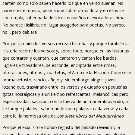
canten como sólo saben hacerlo los que en verso sueñan. No
parece este mundo, pese a que sobre otros flota y en ellos se
contempla, saber nada de líricos ensueños ni evocadoras rimas.
No parece Hislibris, no, lugar acogedor para poetas. No parece,
no… pero debiera.
Porque también los versos recrean historias y porque también la
Historia recorre los versos; y, sobre todo, porque en las historias
que contaron y cuentan, que cantaron y cantan los bardos,
juglares y trovadores, se esconde, encriptada entre rimas,
aliteraciones, ritmos y cuartetas, el Alma de la Historia. Como ese
aroma vetusto, rancio, añejo y, sin embargo alegre, juvenil,
lozano que, trasvinado entre los versos y exudado en pequeñas
gotas nostálgicas y a un tiempo refrescantes, melancólicas pero
esperanzadas, salpican, con la fuerza de un mar embravecido, al
lector que paladea, saboreando cada palabra, cada verso y cada
estrofa, la hermosa oda de
Los siete libros del Mediterráneo
.
Porque el exquisito y hondo regusto del pasado revivido y la
intensa fragancia del presente imaginado conviven, indisolubles,