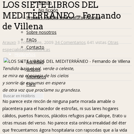
Ficción
LOS SIETE LIBROS DEL
No ficción
MEDITERRÁNEO – Fernando
Premios Hislibris de literatura histórica
de Villena
Info
Sobre nosotros
FAQs
Arauxo
3 noviembre, 2009
34 Comentarios
641 vistas
Otras
Contacto
especialidades históricas
Hislibreños
Actividad
Tendido bajo el sol, verde o celeste,
Grupos
se mira en el espejo de los cielos
Miembros
y sonríe de espumas en espera
Foro
de otra voz que proclame su grandeza.
No parece este rincón de ninguna parte morada amable o
placentera para el hacedor de estrofas, ni sus lares hogares
cálidos, puertos francos, plácidos refugios para Calíope, Erato u
otras musas del verso. No parece esta onírica irrealidad del éter
que frecuentamos ágora hospitalaria con rapsodas que a la vida