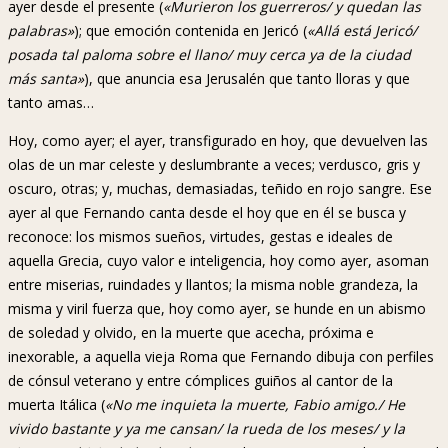
ayer desde el presente (
«Murieron los guerreros/ y quedan las
palabras»
); que emoción contenida en Jericó (
«Allá está Jericó/
posada tal paloma sobre el llano/ muy cerca ya de la ciudad
más santa»
), que anuncia esa Jerusalén que tanto lloras y que
tanto amas…
Hoy, como ayer; el ayer, transfigurado en hoy, que devuelven las
olas de un mar celeste y deslumbrante a veces; verdusco, gris y
oscuro, otras; y, muchas, demasiadas, teñido en rojo sangre. Ese
ayer al que Fernando canta desde el hoy que en él se busca y
reconoce: los mismos sueños, virtudes, gestas e ideales de
aquella Grecia, cuyo valor e inteligencia, hoy como ayer, asoman
entre miserias, ruindades y llantos; la misma noble grandeza, la
misma y viril fuerza que, hoy como ayer, se hunde en un abismo
de soledad y olvido, en la muerte que acecha, próxima e
inexorable, a aquella vieja Roma que Fernando dibuja con perfiles
de cónsul veterano y entre cómplices guiños al cantor de la
muerta Itálica (
«No me inquieta la muerte, Fabio amigo./ He
vivido bastante y ya me cansan/ la rueda de los meses/ y la