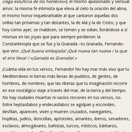
ciega estulticia de los hombres»
); el mismo apasionado y sensual
amor, la misma fe intimista que eleva al cielo la oración del alma,
el mismo honor inquebrantable al que cantaron aquellas dos
orillas tan próximas y tan distantes, la de Alá y la de Cristo, y que
hoy como ayer, se maldicen, se temen y se odian, llorándose a sí
mismas en las joyas que para siempre perdieron: la
Constantinopla que se fue y la Granada –tu Granada, Fernando-
que vino:
¡Qué buena embajada! ¡Qué nueva tan nueva / la que
el aire lleva! / «¡Ganada es Granada!.»
¡Cuánta vida en tus versos, Fernando! No hay mar más vivo que tu
Mediterráneo ni tierras más llenas de pueblos, de gentes, de
hombres, de nombres, que las riberas que tu imaginación recorre
en ese nostálgico viaje a través del mar, de la tierra y del tiempo.
No hay ciudades muertas ni vacíos rincones en tus versos, no.
Entre heptasílabos y endecasílabos se agolpan y esconden,
desfilan, aparecen, viven y mueren cruzados, navegantes,
hoplitas, judíos, doncellas, apóstoles, amantes, iberos, senadores,
esclavos, almogávares, bañistas, turcos, místicos, bárbaros,