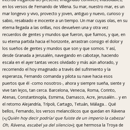
en los versos de Fernando de Villena. Su mar, nuestro mar, es un
mar longevo y vivo, provecto y joven, antiguo y nuevo, curioso y
sabio, resabiado e inocente a un tiempo. Un mar cuyas olas, en su
eterna llegada a las orillas, nos devuelven una y otra vez
recuerdos de gentes y mundos que fueron, que fuimos, y que, en
su eterna partida hacia el horizonte, arrastran consigo el dolor y
los sueños de gentes y mundos que son y que somos. Y así,
desde Granada a Jerusalén, navegando en cabotaje, haciendo
escala en el ayer tantas veces olvidado y más aún añorado, y
recorriendo el hoy imaginado a través del sufrimiento y la
esperanza, Fernando comanda y pilota su nave hacia esos
puertos que él -como nosotros-, ahora y siempre sueña, siente y
vive tan lejos, tan cerca. Barcelona, Venecia, Roma, Corinto,
Atenas, Constantinopla, Esmirna, Damasco, Acre, Jerusalén… y en
el retorno Alejandría, Trípoli, Cartago, Tetuán, Málaga… Qué
bellos, Fernando, los versos melancólicos que quedan en Rávena
(
«¿Quién hoy decir podría/ que fuiste de un imperio la cabeza/
Oh, Rávena, escabel ya del silencio»
); que hermosa la Troya de