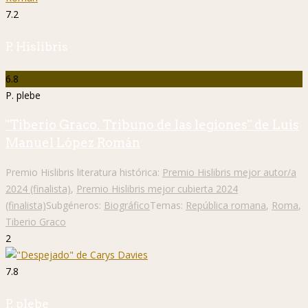
7.2
P. Hislibris
6.8
P. plebe
"Tiberio Graco. Tribuno de las legiones" de Luis
Manuel López Román
Premio Hislibris literatura histórica:
Premio Hislibris mejor autor/a
2024 (finalista)
,
Premio Hislibris mejor cubierta 2024
(finalista)
Subgéneros:
Biográfico
Temas:
República romana
,
Roma
,
Tiberio Graco
2
7.8
P. plebe