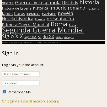
historia
Guerra civil española
Hislibris
guerra
Imperio romano
histórica
Historia de España
Inglaterra
novela
libros
Japón
nazismo
literatura
presentación
Novela histórica
Premios
Roma
Primera Guerra Mundial
Rusia
Segunda Guerra Mundial
Siglo XIX
siglo XX
siglo XVI
Viajes
vikingos
Todos los derechos pertenecen a Hislibris Asociación cultural
Sign In
Login via your site account
Remember Me
Or login via a social network account