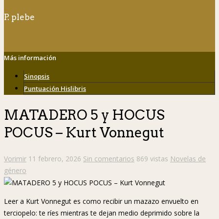
P. plebe
Más información
Sinopsis
Puntuación Hislibris
MATADERO 5 y HOCUS
POCUS – Kurt Vonnegut
Vorimir
11 febrero, 2026
Sin comentarios
869 vistas
Novelas de
género
Leer a Kurt Vonnegut es como recibir un mazazo envuelto en
terciopelo: te ríes mientras te dejan medio deprimido sobre la