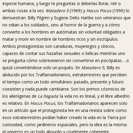
especie humana, y luego te preguntas si deberías llorar, reír o
ambas cosas a la vez.
Matadero 5
(1969) y
Hocus Pocus
(1990) lo
demuestran: Billy Pilgrim y Eugene Debs Hartke son veteranos que
no odian a los soldados, sino al horror de la guerra y a cómo
convierte a los hombres en autómatas sin voluntad obligados a
matar y morir en nombre de hombres ricos y sin escrúpulos.
Ambos protagonistas son caraduras, mujeriegos y cínicos,
capaces de contar sus hazañas sexuales o bélicas mientras uno
se pregunta cómo sobrevivieron sin convertirse en psicópatas… o
quizá convirtiéndose solo un poquito. En
Matadero 5
, Billy es
abducido por los Tralfamadorianos, extraterrestres que perciben
el tiempo como un todo simultáneo: pasado, presente y futuro
coexisten y nada puede cambiarse. Son los primos cósmicos de
los alienígenas de
La llegada
: la vida no es lineal, y el libre albedrío
es relativo. En
Hocus Pocus
, los Tralfamadorianos aparecen solo
en un artículo que el protagonista lee en una revista sobre como
esos extraterrestres podían haber creado la vida en la Tierra por
curiosidad, como jardineros espaciales, pero la idea es la misma:
el universo es un todo absurdo y cruelmente coherente.