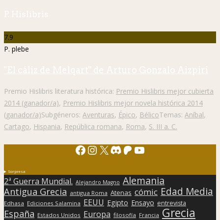
P. Hislibris
7.9
P. plebe
"El cáliz de Melqart" de Arturo Gonzalo Aizpiri
Premio Hislibris literatura histórica:
Premio Hislibris mejor cubierta
2014 (ganador/a)
,
Premio Hislibris mejor novela histórica 2014
(ganador/a)
Subgéneros:
Aventuras
,
Épico
,
Bélico
Temas:
Aníbal
,
Cartago
,
Hispania
,
República romana
,
Roma
,
S. III a. C.
Facebook
Instagram
X
Discord
Patreon
YouTube
Sorpresa
Alemania
2ª Guerra Mundial.
Alejandro Magno
Edad Media
Antigua Grecia
cómic
Atenas
antigua Roma
EEUU
Egipto
Ensayo
entrevista
Edhasa
Ediciones Salamina
Grecia
España
Europa
Estados Unidos
filosofía
Francia