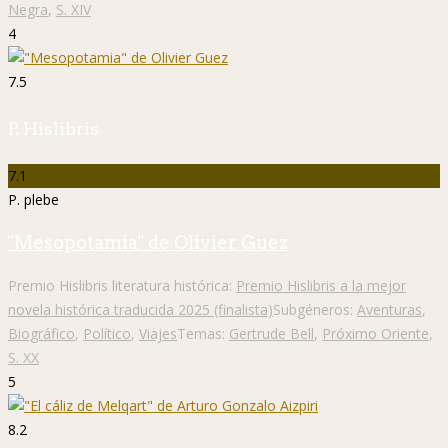
Negra
,
S. XIV
4
7.5
P. Hislibris
7.1
P. plebe
"Mesopotamia" de Olivier Guez
Premio Hislibris literatura histórica:
Premio Hislibris a la mejor
novela histórica traducida 2025 (finalista)
Subgéneros:
Aventuras
,
Biográfico
,
Político
,
Viajes
Temas:
Gertrude Bell
,
Próximo Oriente
,
S. XX
5
8.2