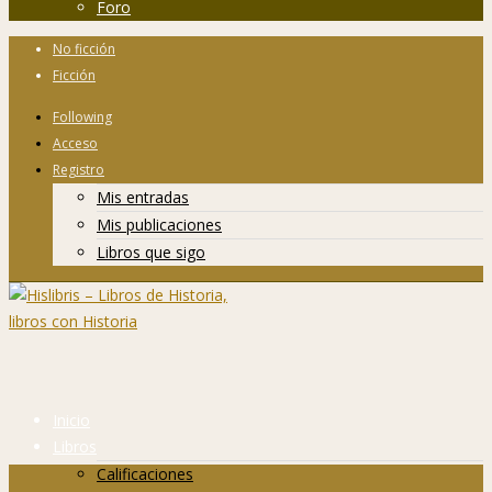
Foro
No ficción
Ficción
Following
Acceso
Registro
Mis entradas
Mis publicaciones
Libros que sigo
Inicio
Libros
Calificaciones