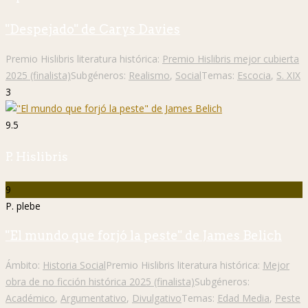
"Despejado" de Carys Davies
Premio Hislibris literatura histórica:
Premio Hislibris mejor cubierta
2025 (finalista)
Subgéneros:
Realismo
,
Social
Temas:
Escocia
,
S. XIX
3
9.5
P. Hislibris
9
P. plebe
"El mundo que forjó la peste" de James Belich
Ámbito:
Historia Social
Premio Hislibris literatura histórica:
Mejor
obra de no ficción histórica 2025 (finalista)
Subgéneros:
Académico
,
Argumentativo
,
Divulgativo
Temas:
Edad Media
,
Peste