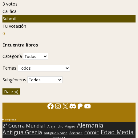
3
votos
Califica
Submit
Tu votación
0
Encuentra libros
Categoría
Temas
Subgéneros
Facebook
Instagram
X
Discord
Patreon
YouTube
Sorpresa
Alemania
2ª Guerra Mundial.
Alejandro Magno
Edad Media
Antigua Grecia
cómic
Atenas
antigua Roma