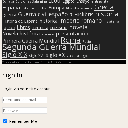
EEUU
Egipto
Ensayo
entrevista
Edhasa
Ediciones Salamina
Grecia
España
Europa
Estados Unidos
filosofía
Francia
historia
Guerra civil española
Hislibris
guerra
Imperio romano
histórica
Historia de España
Inglaterra
novela
libros
Japón
nazismo
literatura
presentación
Novela histórica
Premios
Roma
Primera Guerra Mundial
Rusia
Segunda Guerra Mundial
Siglo XIX
siglo XX
siglo XVI
Viajes
vikingos
Todos los derechos pertenecen a Hislibris Asociación cultural
Sign In
Login via your site account
Remember Me