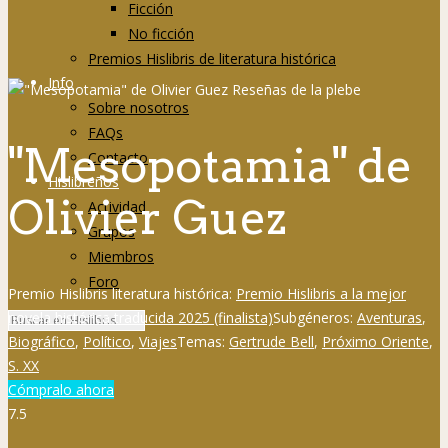
Ficción
No ficción
Premios Hislibris de literatura histórica
Info
Sobre nosotros
FAQs
"Mesopotamia" de
Contacto
Hislibreños
Olivier Guez
Actividad
Grupos
Miembros
Foro
Premio Hislibris literatura histórica:
Premio Hislibris a la mejor
novela histórica traducida 2025 (finalista)
Subgéneros:
Aventuras
,
Biográfico
,
Político
,
Viajes
Temas:
Gertrude Bell
,
Próximo Oriente
,
S. XX
Cómpralo ahora
7.5