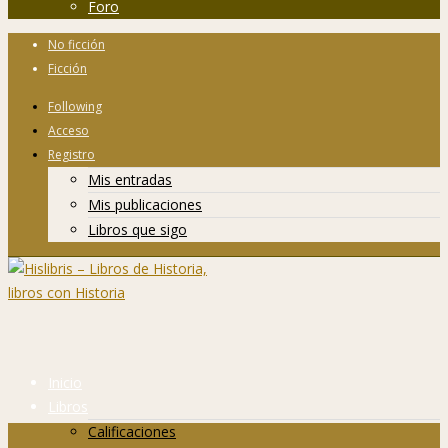
Foro
No ficción
Ficción
Following
Acceso
Registro
Mis entradas
Mis publicaciones
Libros que sigo
Inicio
Libros
Calificaciones