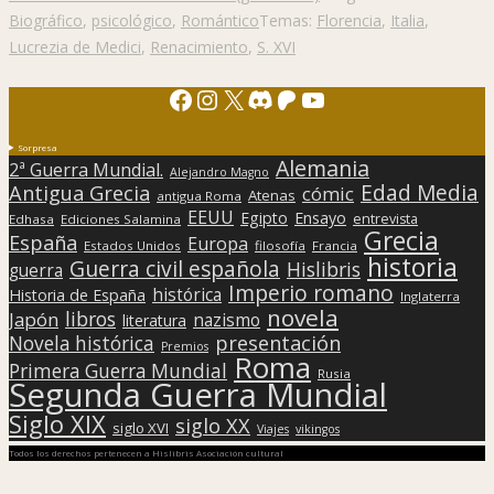
Biográfico
,
psicológico
,
Romántico
Temas:
Florencia
,
Italia
,
Lucrezia de Medici
,
Renacimiento
,
S. XVI
Facebook
Instagram
X
Discord
Patreon
YouTube
Sorpresa
Alemania
2ª Guerra Mundial.
Alejandro Magno
Edad Media
Antigua Grecia
cómic
Atenas
antigua Roma
EEUU
Egipto
Ensayo
entrevista
Edhasa
Ediciones Salamina
Grecia
España
Europa
Estados Unidos
filosofía
Francia
historia
Guerra civil española
Hislibris
guerra
Imperio romano
histórica
Historia de España
Inglaterra
novela
libros
Japón
nazismo
literatura
presentación
Novela histórica
Premios
Roma
Primera Guerra Mundial
Rusia
Segunda Guerra Mundial
Siglo XIX
siglo XX
siglo XVI
Viajes
vikingos
Todos los derechos pertenecen a Hislibris Asociación cultural