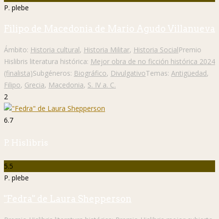
P. plebe
Filipo de Macedonia de Mario Agudo Villanueva
Ámbito:
Historia cultural
,
Historia Militar
,
Historia Social
Premio
Hislibris literatura histórica:
Mejor obra de no ficción histórica 2024
(finalista)
Subgéneros:
Biográfico
,
Divulgativo
Temas:
Antigüedad
,
Filipo
,
Grecia
,
Macedonia
,
S. IV a. C.
2
6.7
P. Hislibris
5.5
P. plebe
"Fedra" de Laura Shepperson