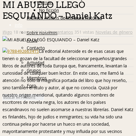
Ficción
MI ABUELO LLEGÓ
No ficción
ESQUIANDO – Daniel Katz
Premios Hislibris de literatura histórica
Info
Iñigo
18 mayo, 2016
3 Comentarios
351 vistas
Novelas de género
Sobre nosotros
FAQs
Contacto
La editorial Asteroide es de esas casas que
Hislibreños
tienen o gozan de la facultad de seleccionar pequeños/grandes
Actividad
libros de autores de toda Europa que, francamente, levantan la
Grupos
curiosidad de cualquier buen lector. En este caso, me llamó la
Miembros
atención no solo la magnífica portada del libro que hoy reseño,
Foro
sino también el título y autor, al que no conocía. Quizá por
nuestro origen meridional, quitando algunos nombres de
escritores de novela negra, los autores de los países
escandinavos no suelen asomarse a nuestras librerías. Daniel Katz
es finlandés, hijo de judíos e inmigrantes; su vida ha sido una
continua pelea por hacerse un hueco en una sociedad,
mayoritariamente protestante y muy influida por sus vecinos