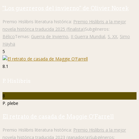
"Los guerreros del invierno" de Olivier Norek
Premio Hislibris literatura histórica:
Premio Hislibris a la mejor
novela histórica traducida 2025 (finalista)
Subgéneros:
Bélico
Temas:
Guerra de Invierno
,
II Guerra Mundial
,
S. XX
,
Simo
Häyhä
5
8.1
P. Hislibris
8
P. plebe
El retrato de casada de Maggie O’Farrell
Premio Hislibris literatura histórica:
Premio Hislibris a la mejor
novela histórica traducida 2023 (ganador/a)
Subgéneros: