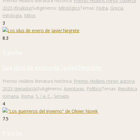
Premio Hislibris literatura histórica:
Premio Hislibris mejor cubierta
2023 (finalista)
Subgéneros:
Mitológico
Temas:
Fedra
,
Grecia
,
mitología
,
Mitos
3
8.3
P. plebe
Los idus de enero de Javier Negrete
Premio Hislibris literatura histórica:
Premio Hislibris mejor autor/a
2023 (ganador/a)
Subgéneros:
Aventuras
,
Político
Temas:
República
romana
,
Roma
,
S. I a. C.
,
Senado
4
7.5
P. plebe