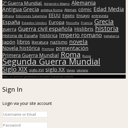
Alemania
2ª Guerra Mundial.
Alejandro Magno
Edad Media
Antigua Grecia
cómic
Atenas
antigua Roma
EEUU
Egipto
Ensayo
entrevista
Edhasa
Ediciones Salamina
Grecia
España
Europa
Estados Unidos
filosofía
Francia
historia
Guerra civil española
Hislibris
guerra
Imperio romano
histórica
Historia de España
Inglaterra
novela
libros
Japón
nazismo
literatura
presentación
Novela histórica
Premios
Roma
Primera Guerra Mundial
Rusia
Segunda Guerra Mundial
Siglo XIX
siglo XX
siglo XVI
Viajes
vikingos
Todos los derechos pertenecen a Hislibris Asociación cultural
Sign In
Login via your site account