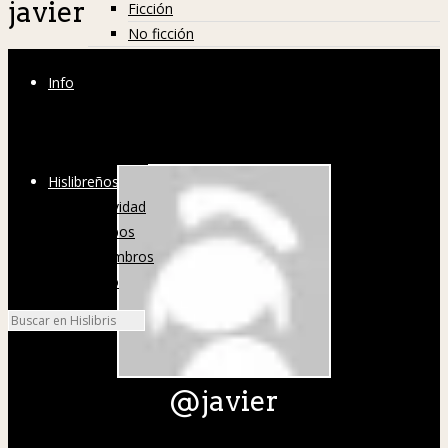
javier
Ficción
No ficción
Premios Hislibris de literatura histórica
Info
Sobre nosotros
FAQs
Contacto
Hislibreños
Actividad
Grupos
Miembros
Foro
@javier