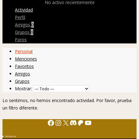
No activo recientemente
Actividad
Perfil
Amigos
0
Grupos
0
Foros
Personal
Menciones
Favoritos
Amigos
Grupos
Mostrar:
Lo sentimos, no hemos encontrado actividad. Por favor, prueba
un filtro diferente.
Facebook
Instagram
X
Discord
Patreon
YouTube
Sorpresa