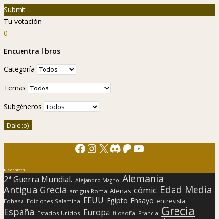
Submit
Tu votación
0
Encuentra libros
Categoría
Temas
Subgéneros
Facebook
Instagram
X
Discord
Patreon
YouTube
Sorpresa
Alemania
2ª Guerra Mundial.
Alejandro Magno
Edad Media
Antigua Grecia
cómic
Atenas
antigua Roma
EEUU
Egipto
Ensayo
entrevista
Edhasa
Ediciones Salamina
Grecia
España
Europa
Estados Unidos
filosofía
Francia