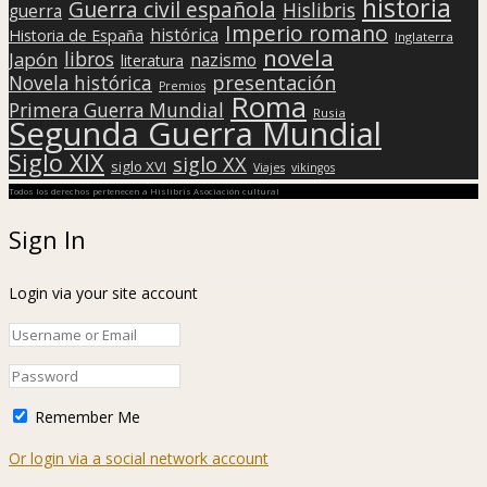
historia
Guerra civil española
Hislibris
guerra
Imperio romano
histórica
Historia de España
Inglaterra
novela
libros
Japón
nazismo
literatura
presentación
Novela histórica
Premios
Roma
Primera Guerra Mundial
Rusia
Segunda Guerra Mundial
Siglo XIX
siglo XX
siglo XVI
Viajes
vikingos
Todos los derechos pertenecen a Hislibris Asociación cultural
Sign In
Login via your site account
Remember Me
Or login via a social network account