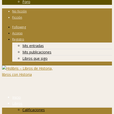
Foro
No ficción
Ficción
Following
Acceso
Registro
Mis entradas
Mis publicaciones
Libros que sigo
Inicio
Libros
Calificaciones