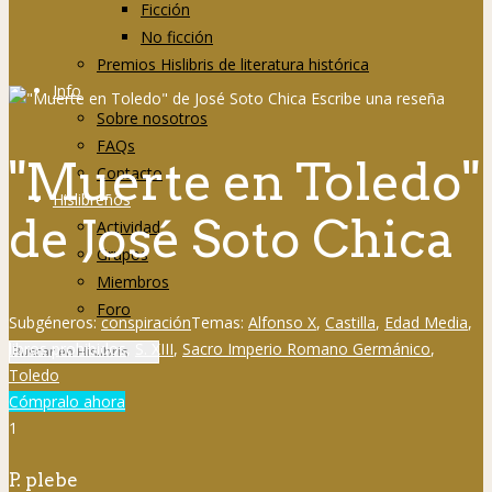
Ficción
No ficción
Premios Hislibris de literatura histórica
Info
Sobre nosotros
FAQs
"Muerte en Toledo"
Contacto
Hislibreños
de José Soto Chica
Actividad
Grupos
Miembros
Foro
Subgéneros:
conspiración
Temas:
Alfonso X
,
Castilla
,
Edad Media
,
libros prohibidos
,
S. XIII
,
Sacro Imperio Romano Germánico
,
Toledo
Cómpralo ahora
1
P. plebe