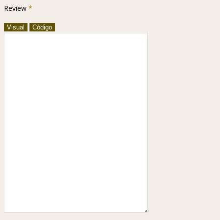
Review
*
Visual
Código