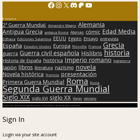
Facebook
Instagram
X
Discord
Patreon
YouTube
Sorpresa
Alemania
2ª Guerra Mundial.
Alejandro Magno
Edad Media
Antigua Grecia
cómic
Atenas
antigua Roma
EEUU
Egipto
Ensayo
entrevista
Edhasa
Ediciones Salamina
Grecia
España
Europa
Estados Unidos
filosofía
Francia
historia
Guerra civil española
Hislibris
guerra
Imperio romano
histórica
Historia de España
Inglaterra
novela
libros
Japón
nazismo
literatura
presentación
Novela histórica
Premios
Roma
Primera Guerra Mundial
Rusia
Segunda Guerra Mundial
Siglo XIX
siglo XX
siglo XVI
Viajes
vikingos
Todos los derechos pertenecen a Hislibris Asociación cultural
Sign In
Login via your site account