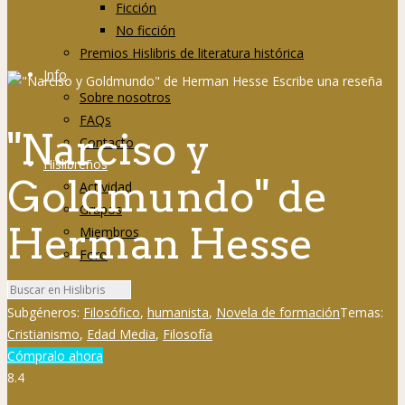
Ficción
No ficción
Premios Hislibris de literatura histórica
Info
Sobre nosotros
FAQs
"Narciso y
Contacto
Hislibreños
Goldmundo" de
Actividad
Grupos
Herman Hesse
Miembros
Foro
Subgéneros:
Filosófico
,
humanista
,
Novela de formación
Temas:
Cristianismo
,
Edad Media
,
Filosofía
Cómpralo ahora
8.4