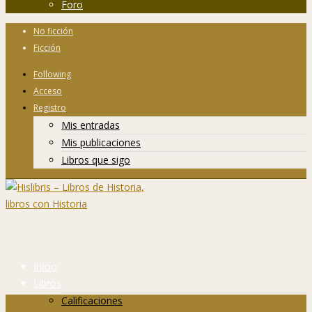
Foro
No ficción
Ficción
Following
Acceso
Registro
Mis entradas
Mis publicaciones
Libros que sigo
Inicio
Libros
Calificaciones