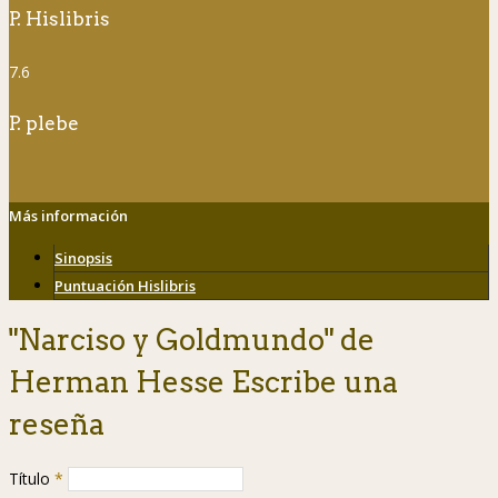
P. Hislibris
7.6
P. plebe
Más información
Sinopsis
Puntuación Hislibris
"Narciso y Goldmundo" de
Herman Hesse Escribe una
reseña
Título
*