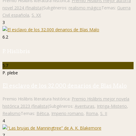
Premio Hislibris literatura histórica:
Premio Hislibris mejor autor/a
novel 2024 (finalista)
Subgéneros:
realismo mágico
Temas:
Guerra
Civil española
,
S. XX
3
6.2
P. Hislibris
5.7
P. plebe
El esclavo de los 32.000 denarios de Blas Malo
Premio Hislibris literatura histórica:
Premio Hislibris mejor novela
histórica 2023 (finalista)
Subgéneros:
Aventuras
,
Intriga-Misterio
,
Realismo
Temas:
Bética
,
Imperio romano
,
Roma
,
S. II
4
7