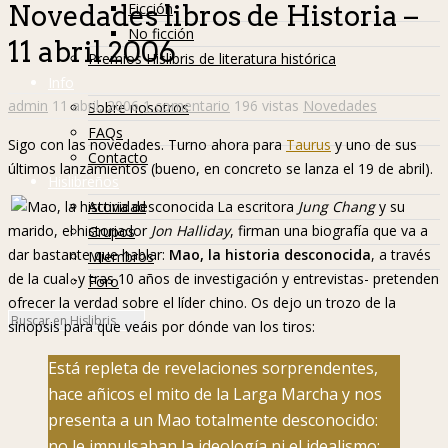
Ficción
Novedades libros de Historia –
No ficción
11 abril 2006
Premios Hislibris de literatura histórica
Info
admin
11 abril, 2006
1 comentario
196 vistas
Novedades
Sobre nosotros
FAQs
Sigo con las novedades. Turno ahora para
Taurus
y uno de sus
Contacto
últimos lanzamientos (bueno, en concreto se lanza el 19 de abril).
Hislibreños
Actividad
La escritora
Jung Chang
y su
marido, el historiador
Jon Halliday
, firman una biografía que va a
Grupos
dar bastante que hablar:
Mao, la historia desconocida
, a través
Miembros
de la cual -y tras 10 años de investigación y entrevistas- pretenden
Foro
ofrecer la verdad sobre el líder chino. Os dejo un trozo de la
sinopsis para que veáis por dónde van los tiros:
Está repleta de revelaciones sorprendentes,
hace añicos el mito de la Larga Marcha y nos
presenta a un Mao totalmente desconocido:
no le impulsaban la ideología ni el idealismo;