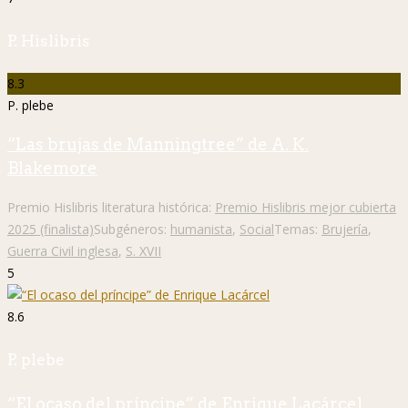
P. Hislibris
8.3
P. plebe
“Las brujas de Manningtree” de A. K.
Blakemore
Premio Hislibris literatura histórica:
Premio Hislibris mejor cubierta
2025 (finalista)
Subgéneros:
humanista
,
Social
Temas:
Brujería
,
Guerra Civil inglesa
,
S. XVII
5
8.6
P. plebe
“El ocaso del príncipe” de Enrique Lacárcel