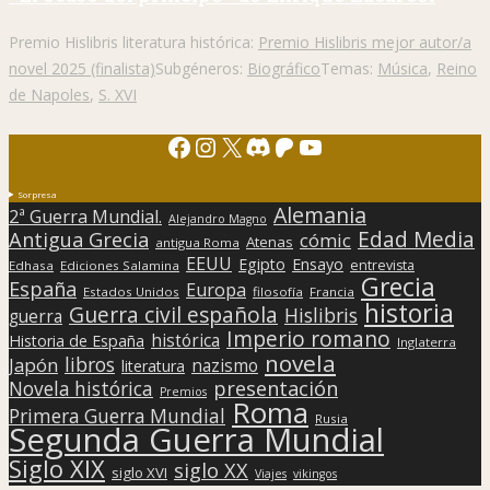
Premio Hislibris literatura histórica:
Premio Hislibris mejor autor/a
novel 2025 (finalista)
Subgéneros:
Biográfico
Temas:
Música
,
Reino
de Napoles
,
S. XVI
Facebook
Instagram
X
Discord
Patreon
YouTube
Sorpresa
Alemania
2ª Guerra Mundial.
Alejandro Magno
Edad Media
Antigua Grecia
cómic
Atenas
antigua Roma
EEUU
Egipto
Ensayo
entrevista
Edhasa
Ediciones Salamina
Grecia
España
Europa
Estados Unidos
filosofía
Francia
historia
Guerra civil española
Hislibris
guerra
Imperio romano
histórica
Historia de España
Inglaterra
novela
libros
Japón
nazismo
literatura
presentación
Novela histórica
Premios
Roma
Primera Guerra Mundial
Rusia
Segunda Guerra Mundial
Siglo XIX
siglo XX
siglo XVI
Viajes
vikingos