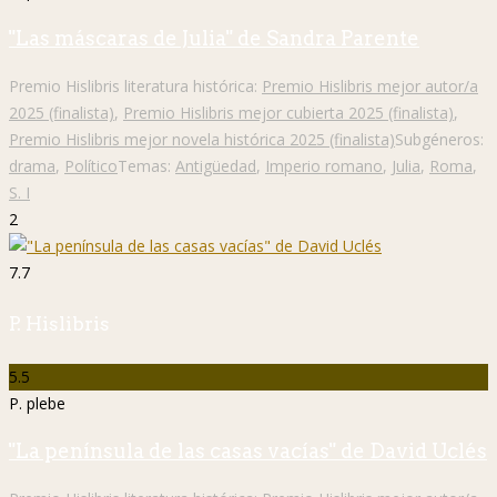
"Las máscaras de Julia" de Sandra Parente
Premio Hislibris literatura histórica:
Premio Hislibris mejor autor/a
2025 (finalista)
,
Premio Hislibris mejor cubierta 2025 (finalista)
,
Premio Hislibris mejor novela histórica 2025 (finalista)
Subgéneros:
drama
,
Político
Temas:
Antigüedad
,
Imperio romano
,
Julia
,
Roma
,
S. I
2
7.7
P. Hislibris
5.5
P. plebe
"La península de las casas vacías" de David Uclés