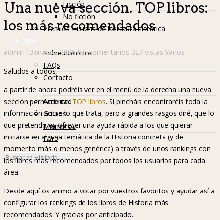
Ficción
Una nueva sección. TOP libros:
No ficción
los más recomendados
Premios Hislibris de literatura histórica
Info
admin
13 marzo, 2006
Sin comentarios
327 vistas
Varios
Sobre nosotros
FAQs
Saludos a todos,
Contacto
Hislibreños
a partir de ahora podréis ver en el menú de la derecha una nueva
Actividad
sección permanente:
TOP libros
. Si pincháis encontraréis toda la
información sobre lo que trata, pero a grandes rasgos diré, que lo
Grupos
que pretendo es ofrecer una ayuda rápida a los que quieran
Miembros
iniciarse en alguna temática de la Historia concreta (y de
Foro
momento más o menos genérica) a través de unos rankings con
los libros más recomendados por todos los usuarios para cada
área.
Desde aquí os animo a votar por vuestros favoritos y ayudar así a
configurar los rankings de los libros de Historia más
recomendados. Y gracias por anticipado.