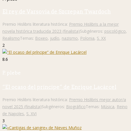
El rey de Varsovia de Szczepan Twardoch
Premio Hislibris literatura histórica:
Premio Hislibris a la mejor
novela histórica traducida 2023 (finalista)
Subgéneros:
psicológico
,
Realismo
Temas:
Boxeo
,
judío
,
nazismo
,
Polonia
,
S. XX
2
8.6
P. plebe
“El ocaso del príncipe” de Enrique Lacárcel
Premio Hislibris literatura histórica:
Premio Hislibris mejor autor/a
novel 2025 (finalista)
Subgéneros:
Biográfico
Temas:
Música
,
Reino
de Napoles
,
S. XVI
3