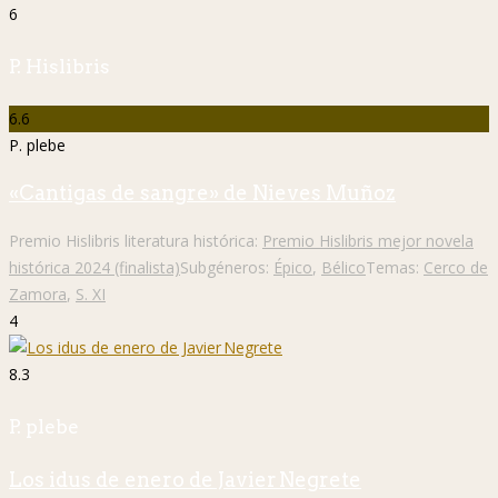
6
P. Hislibris
6.6
P. plebe
«Cantigas de sangre» de Nieves Muñoz
Premio Hislibris literatura histórica:
Premio Hislibris mejor novela
histórica 2024 (finalista)
Subgéneros:
Épico
,
Bélico
Temas:
Cerco de
Zamora
,
S. XI
4
8.3
P. plebe
Los idus de enero de Javier Negrete