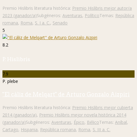
Premio Hislibris literatura histórica:
Premio Hislibris mejor autor/a
2023 (ganador/a)
Subgéneros:
Aventuras
,
Político
Temas:
República
romana
,
Roma
,
S. I a. C.
,
Senado
5
8.2
P. Hislibris
7.9
P. plebe
"El cáliz de Melqart" de Arturo Gonzalo Aizpiri
Premio Hislibris literatura histórica:
Premio Hislibris mejor cubierta
2014 (ganador/a)
,
Premio Hislibris mejor novela histórica 2014
(ganador/a)
Subgéneros:
Aventuras
,
Épico
,
Bélico
Temas:
Aníbal
,
Cartago
,
Hispania
,
República romana
,
Roma
,
S. III a. C.