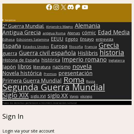
Facebook
Instagram
X
Discord
Patreon
YouTube
Sorpresa
Alemania
2ª Guerra Mundial.
Alejandro Magno
Edad Media
Antigua Grecia
cómic
Atenas
antigua Roma
EEUU
Egipto
Ensayo
entrevista
Edhasa
Ediciones Salamina
Grecia
España
Europa
Estados Unidos
filosofía
Francia
historia
Guerra civil española
Hislibris
guerra
Imperio romano
histórica
Historia de España
Inglaterra
novela
libros
Japón
nazismo
literatura
presentación
Novela histórica
Premios
Roma
Primera Guerra Mundial
Rusia
Segunda Guerra Mundial
Siglo XIX
siglo XX
siglo XVI
Viajes
vikingos
Todos los derechos pertenecen a Hislibris Asociación cultural
Sign In
Login via your site account