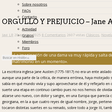
Sobre nosotros
FAQs
Contacto
ORGULLO Y PREJUICIO – Jane 
Hislibreños
Actividad
Javi_LR
20 agosto, 2025
8 Comentarios
2607 vistas
Clásicos
,
Novel
Grupos
Miembros
Foro
«La imaginación de una dama va muy rápida y salta de
matrimonio en un momento».
La escritora inglesa Jane Austen (1775-1817) no era un ente aislado
aunque una parte de la crítica, de manera errónea, haya motejad
sabía en qué mundo vivía y supo aprovecharse de él y reflejarlo en 
suerte una etapa en continuo cambio pues no nos hemos de olvidar
alzarse uno nuevo, con dolor y sangre, en una Europa que parecía 
georgiana, en la a que cuatro reyes de igual nombre, Jorge, pertene
tocaron distintas suertes en su reinado, sobre todo a Jorge III, ta