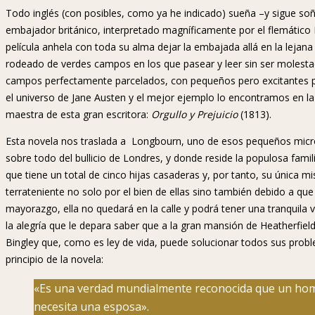
Todo inglés (con posibles, como ya he indicado) sueña –y sigue so
embajador británico, interpretado magníficamente por el flemático
película anhela con toda su alma dejar la embajada allá en la lejana
rodeado de verdes campos en los que pasear y leer sin ser molest
campos perfectamente parcelados, con pequeños pero excitantes 
el universo de Jane Austen y el mejor ejemplo lo encontramos en l
maestra de esta gran escritora:
Orgullo y Prejuicio
(1813).
Esta novela nos traslada a Longbourn, uno de esos pequeños micr
sobre todo del bullicio de Londres, y donde reside la populosa fam
que tiene un total de cinco hijas casaderas y, por tanto, su única mi
terrateniente no solo por el bien de ellas sino también debido a q
mayorazgo, ella no quedará en la calle y podrá tener una tranquila v
la alegría que le depara saber que a la gran mansión de Heatherfiel
Bingley que, como es ley de vida, puede solucionar todos sus pro
principio de la novela:
«Es una verdad mundialmente reconocida que un hom
necesita una esposa».