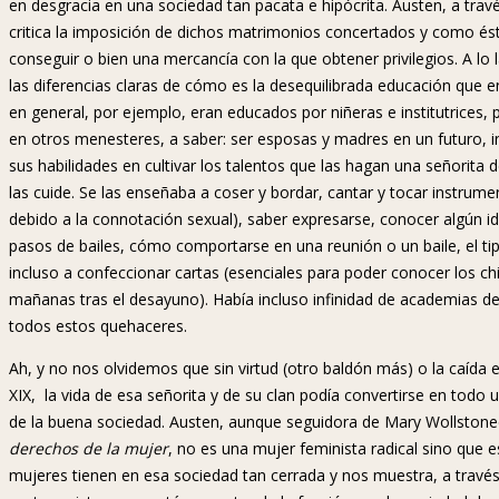
en desgracia en una sociedad tan pacata e hipócrita. Austen, a través
critica la imposición de dichos matrimonios concertados y como é
conseguir o bien una mercancía con la que obtener privilegios. A lo
las diferencias claras de cómo es la desequilibrada educación que 
en general, por ejemplo, eran educados por niñeras e institutrices, 
en otros menesteres, a saber: ser esposas y madres en un futuro, inc
sus habilidades en cultivar los talentos que las hagan una señorita
las cuide. Se las enseñaba a coser y bordar, cantar y tocar instrumen
debido a la connotación sexual), saber expresarse, conocer algún id
pasos de bailes, cómo comportarse en una reunión o un baile, el tipo 
incluso a confeccionar cartas (esenciales para poder conocer los ch
mañanas tras el desayuno). Había incluso infinidad de academias d
todos estos quehaceres.
Ah, y no nos olvidemos que sin virtud (otro baldón más) o la caída en
XIX, la vida de esa señorita y de su clan podía convertirse en todo 
de la buena sociedad. Austen, aunque seguidora de Mary Wollstone
derechos de la mujer
, no es una mujer feminista radical sino que
mujeres tienen en esa sociedad tan cerrada y nos muestra, a través