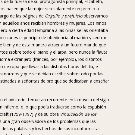
 de la fuerza de su protagonista principal, Elizabeth,
stos hacen que la mujer sea solamente un premio a
 largo de las páginas de
Orgullo y prejuicio
observamos
en aquellos años recibían hombres y mujeres. Los niños
pero a cierta edad temprana a las niñas se las orientaba
ulcarles el principio de obediencia al marido y centrar
 de bien y de esta manera atraer a un futuro marido que
tos (sobre todo el piano y el arpa, pero nunca la flauta
ioma extranjero (francés, por ejemplo), los distintos
de ropa que llevar a las distintas horas del día, e
ismorreos y que se debían escribir sobre todo por las
estinadas a señoritas de pro que se dedicaban a enseñar
 el adulterio, tema tan recurrente en la novela del siglo
un infierno, o lo que podía traducirse como la expulsión
craft (1759-1797) y de su obra
Vindicación de los
 es una gran observadora de los problemas que las
 de las palabras y los hechos de sus inconformistas