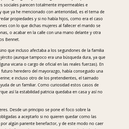
ses sociales parecen totalmente impermeables e
 y que ya he mencionado con anterioridad, es el tema de
redar propiedades y si no había hijos, como era el caso
nes con lo que dichas mujeres al fallecer el marido se
as, o acabar en la calle con una mano delante y otra
los Bennet.
ino que incluso afectaba a los segundones de la familia
 ejército (aunque tampoco era una búsqueda dura, ya que
na vicaria o cargo de oficial en las reales fuerzas). En
 y futuro heredero del mayorazgo, había conseguido una
therine; e incluso otro de los pretendientes, el taimado
ayuda de un familiar. Como curiosidad estos casos de
que así la estabilidad patricia quedaba en casa y así no
jeres. Desde un principio se pone el foco sobre la
obligadas a aceptarlo si no quieren quedar como las
uro por algún pariente benefactor, y de este modo no caer