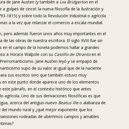
ura de Jane Austen (y también a
Los Bridgerton
en el
 golpes de cincel: la nueva filosofía de la Ilustración y
93-1815) y sobre todo la Revolución Industrial o agrícola
onas a la vez que relanzar el comercio a escala mundial.
sten, pero además fueron unos años muy importantes en el
a de las obras de nuestra escritora. El siglo XVIII fue sin
ues en el campo de la novela podemos hallar a grandes
cluso a Horace Walpole con su
Castillo de Otranto
en el
l Prerromanticismo. Jane Austen leyó y se empapó de
manticismo supo de su valor al igual que de la naciente
para sus escritos sino que también estuvo muy
es en este punto donde aparece uno de los elementos
este párrafo, en el contexto histórico que antes
o agrícola. Uno de sus derivaciones filosóficas es que
ntigua, acerca del antiguo-nuevo
Beatus Ille
o alabanza de
ez del mundo rural y ¿qué mejor exponente que los
o mansiones rodeadas de ubérrimos campos y amables
íntimas?