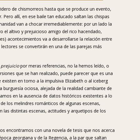
rvidero de chismorreos hasta que se produce un evento,
r. Pero allí, en ese baile tan educado saltan las chispas
manidad van a chocar irremediablemente: por un lado la
ro el altivo y prejuicioso amigo del rico hacendado,
stes) acontecimientos va a desarrollarse la relación entre
s lectores se convertirán en una de las parejas más
 prejuicio
por meras referencias, no la hemos leído, o
 versiones que se han realizado, puede parecer que es una
isten en torno a la impulsiva Elizabeth o al iceberg
a burguesía ociosa, alejada de la realidad cambiante de
mos en la ausencia de datos históricos existentes a lo
s de los melindres románticos de algunas escenas,
s distintas escenas, actitudes y arquetipos de los
 nos encontramos con una novela de tesis que nos acerca
época georgiana y de la Regencia, a la par que saltan