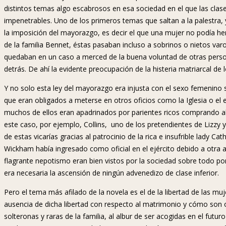
distintos temas algo escabrosos en esa sociedad en el que las cla
impenetrables. Uno de los primeros temas que saltan a la palestra,
la imposición del mayorazgo, es decir el que una mujer no podía he
de la familia Bennet, éstas pasaban incluso a sobrinos o nietos varo
quedaban en un caso a merced de la buena voluntad de otras person
detrás. De ahí la evidente preocupación de la histeria matriarcal de 
Y no solo esta ley del mayorazgo era injusta con el sexo femenino s
que eran obligados a meterse en otros oficios como la Iglesia o el
muchos de ellos eran apadrinados por parientes ricos comprando algu
este caso, por ejemplo, Collins, uno de los pretendientes de Lizzy
de estas vicarías gracias al patrocinio de la rica e insufrible lady Ca
Wickham había ingresado como oficial en el ejército debido a otra 
flagrante nepotismo eran bien vistos por la sociedad sobre todo por
era necesaria la ascensión de ningún advenedizo de clase inferior.
Pero el tema más afilado de la novela es el de la libertad de las mu
ausencia de dicha libertad con respecto al matrimonio y cómo son 
solteronas y raras de la familia, al albur de ser acogidas en el fut