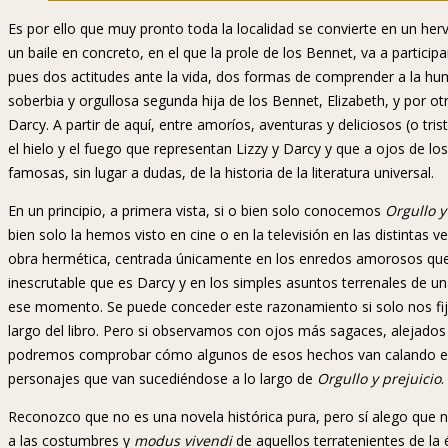
Es por ello que muy pronto toda la localidad se convierte en un he
un baile en concreto, en el que la prole de los Bennet, va a participa
pues dos actitudes ante la vida, dos formas de comprender a la hu
soberbia y orgullosa segunda hija de los Bennet, Elizabeth, y por ot
Darcy. A partir de aquí, entre amoríos, aventuras y deliciosos (o tri
el hielo y el fuego que representan Lizzy y Darcy y que a ojos de lo
famosas, sin lugar a dudas, de la historia de la literatura universal.
En un principio, a primera vista, si o bien solo conocemos
Orgullo y
bien solo la hemos visto en cine o en la televisión en las distintas
obra hermética, centrada únicamente en los enredos amorosos que ex
inescrutable que es Darcy y en los simples asuntos terrenales de un
ese momento. Se puede conceder este razonamiento si solo nos fija
largo del libro. Pero si observamos con ojos más sagaces, alejado
podremos comprobar cómo algunos de esos hechos van calando en la
personajes que van sucediéndose a lo largo de
Orgullo y prejuicio
.
Reconozco que no es una novela histórica pura, pero sí alego que
a las costumbres y
modus vivendi
de aquellos terratenientes de la 