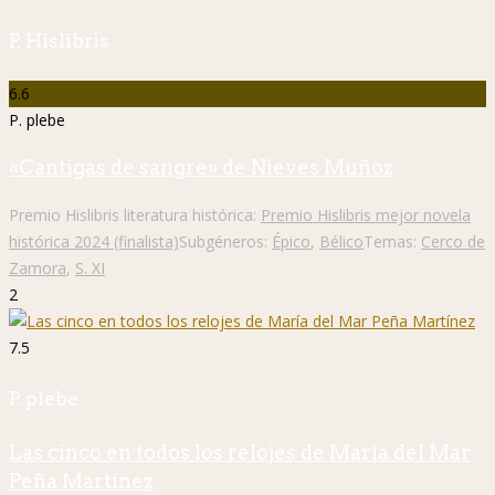
P. Hislibris
6.6
P. plebe
«Cantigas de sangre» de Nieves Muñoz
Premio Hislibris literatura histórica:
Premio Hislibris mejor novela
histórica 2024 (finalista)
Subgéneros:
Épico
,
Bélico
Temas:
Cerco de
Zamora
,
S. XI
2
7.5
P. plebe
Las cinco en todos los relojes de María del Mar
Peña Martínez