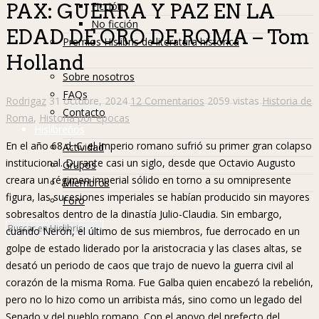
Ficción
PAX: GUERRA Y PAZ EN LA
No ficción
EDAD DE ORO DE ROMA – Tom
Premios Hislibris de literatura histórica
Holland
Info
Sobre nosotros
FAQs
Rodrigaz
31 octubre, 2024
12 Comentarios
2059 vistas
Historia de
Contacto
Roma
,
Historia por épocas
Hislibreños
En el año 68 d. C. el Imperio romano sufrió su primer gran colapso
Actividad
institucional. Durante casi un siglo, desde que Octavio Augusto
Grupos
creara un régimen imperial sólido en torno a su omnipresente
Miembros
figura, las sucesiones imperiales se habían producido sin mayores
Foro
sobresaltos dentro de la dinastía Julio-Claudia. Sin embargo,
cuando Nerón, el último de sus miembros, fue derrocado en un
golpe de estado liderado por la aristocracia y las clases altas, se
desató un periodo de caos que trajo de nuevo la guerra civil al
corazón de la misma Roma. Fue Galba quien encabezó la rebelión,
pero no lo hizo como un arribista más, sino como un legado del
Senado y del pueblo romano. Con el apoyo del prefecto del