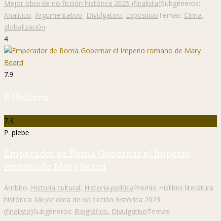
Mejor obra de no ficción histórica 2025 (finalista)
Subgéneros:
Analítico
,
Argumentativo
,
Divulgativo
,
Expositivo
Temas:
Clima
,
globalización
4
7.9
P. Hislibris
7.3
P. plebe
Emperador de Roma. Gobernar el Imperio
romano de Mary Beard
Ámbito:
Historia cultural
,
Historia política
Premio Hislibris literatura
histórica:
Mejor obra de no ficción histórica 2023
(finalista)
Subgéneros:
Biográfico
,
Divulgativo
Temas: