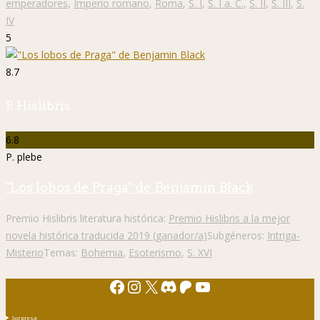
emperadores
,
Imperio romano
,
Roma
,
S. I
,
S. I a. C.
,
S. II
,
S. III
,
S.
IV
5
8.7
P. Hislibris
6.8
P. plebe
"Los lobos de Praga" de Benjamin Black
Premio Hislibris literatura histórica:
Premio Hislibris a la mejor
novela histórica traducida 2019 (ganador/a)
Subgéneros:
Intriga-
Misterio
Temas:
Bohemia
,
Esoterismo
,
S. XVI
Facebook
Instagram
X
Discord
Patreon
YouTube
Sorpresa