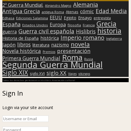
Alemania
2ª Guerra Mundial.
Alejandro Magno
Edad Media
Antigua Grecia
cómic
Atenas
antigua Roma
EEUU
Egipto
Ensayo
entrevista
Edhasa
Ediciones Salamina
Grecia
España
Europa
Estados Unidos
filosofía
Francia
historia
Guerra civil española
Hislibris
guerra
Imperio romano
histórica
Historia de España
Inglaterra
novela
libros
Japón
nazismo
literatura
presentación
Novela histórica
Premios
Roma
Primera Guerra Mundial
Rusia
Segunda Guerra Mundial
Siglo XIX
siglo XX
siglo XVI
Viajes
vikingos
Todos los derechos pertenecen a Hislibris Asociación cultural
Sign In
Login via your site account