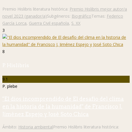
Premio Hislibris literatura histórica:
Premio Hislibris mejor autor/a
novel 2023 (ganador/a)
Subgéneros:
Biográfico
Temas:
Federico
García Lorca
,
Guerra Civil española
,
S. XX
3
8
P. Hislibris
9.1
P. plebe
"El dios incomprendido de El desafío del clima
en la historia de la humanidad" de Francisco J.
Jiménez Espejo y José Soto Chica
Ámbito:
Historia ambiental
Premio Hislibris literatura histórica: