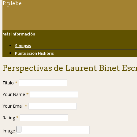
P. plebe
Más información
Sinopsis
Puntuación Hislibris
Perspectivas de Laurent Binet Esc
Título
*
Your Name
*
Your Email
*
Rating
*
Image