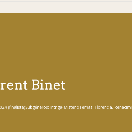
rent Binet
24 (finalista)
Subgéneros:
Intriga-Misterio
Temas:
Florencia
,
Renacimi