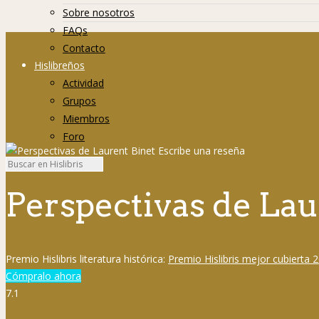
Sobre nosotros
FAQs
Contacto
Hislibreños
Actividad
Grupos
Miembros
Foro
Perspectivas de Lau
Premio Hislibris literatura histórica:
Premio Hislibris mejor cubierta 20
Cómpralo ahora
7.1