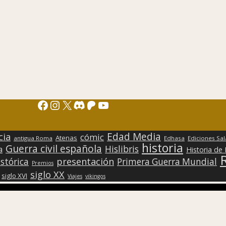
Facebook
Instagram
X
Discord
Patreon
YouTube
Edad Media
cia
cómic
Atenas
antigua Roma
Edhasa
Ediciones Sa
historia
Guerra civil española
Hislibris
a
Historia de
presentación
stórica
Primera Guerra Mundial
Premios
siglo XX
siglo XVI
Viajes
vikingos