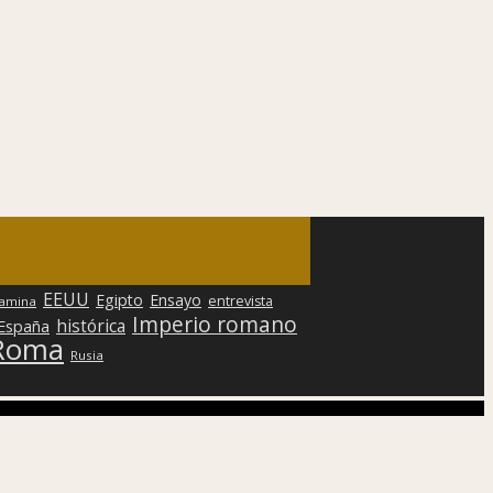
EEUU
Egipto
Ensayo
entrevista
lamina
Imperio romano
histórica
 España
Roma
Rusia