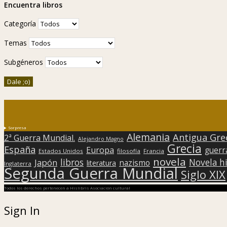
Encuentra libros
Categoría
Temas
Subgéneros
Sorpresa
Alemania
Antigua Gre
2ª Guerra Mundial.
Alejandro Magno
Grecia
España
Europa
guerr
Estados Unidos
filosofía
Francia
novela
libros
Japón
Novela hi
nazismo
literatura
Inglaterra
Segunda Guerra Mundial
Siglo XIX
Todos los derechos pertenecen a Hislibris Asociación cultural
Sign In