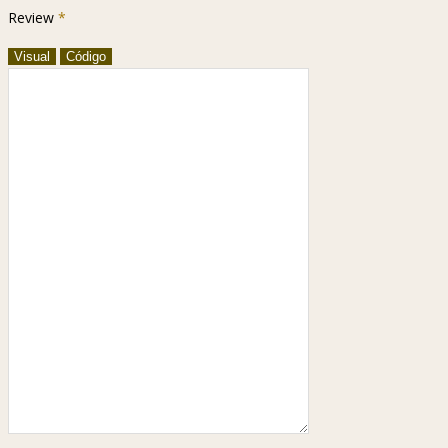
Review
*
Visual
Código