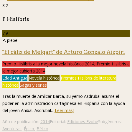
8.2
P. Hislibris
7.9
P. plebe
"El cáliz de Melqart" de Arturo Gonzalo Aizpiri
Premio Hislibris a la mejor novela histórica 2014, Premio Hislibris a
la mejor cubierta 2014
Edad Antigua
Novela histórica
Premios Hislibris de literatura
histórica
Sagas y series
Tras la muerte de Amílcar Barca, su yerno Asdrúbal asume el
poder en la administración cartaginesa en Hispania con la ayuda
del joven Aníbal. Asdrúbal...
[Leer más]
Año de publicación:
2014
Editorial:
Ediciones Evohé
Subgéneros:
Aventuras
,
Épico
,
Bélico