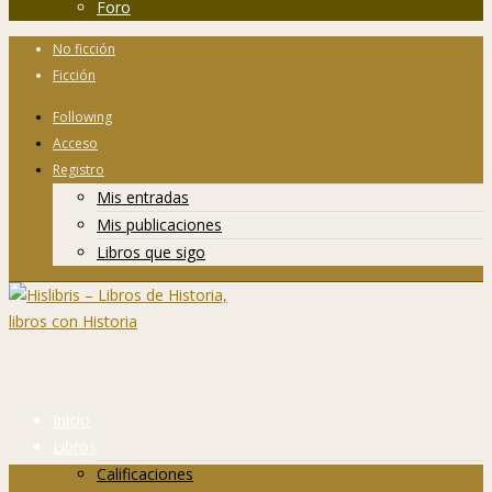
Foro
No ficción
Ficción
Following
Acceso
Registro
Mis entradas
Mis publicaciones
Libros que sigo
Inicio
Libros
Calificaciones