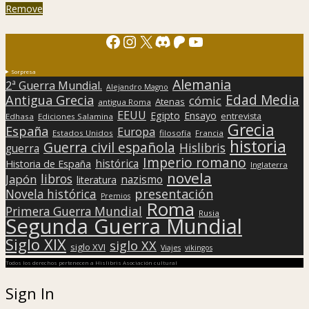
Remove
Facebook
Instagram
X
Discord
Patreon
YouTube
Sorpresa
Alemania
2ª Guerra Mundial.
Alejandro Magno
Edad Media
Antigua Grecia
cómic
Atenas
antigua Roma
EEUU
Egipto
Ensayo
entrevista
Edhasa
Ediciones Salamina
Grecia
España
Europa
Estados Unidos
filosofía
Francia
historia
Guerra civil española
Hislibris
guerra
Imperio romano
histórica
Historia de España
Inglaterra
novela
libros
Japón
nazismo
literatura
presentación
Novela histórica
Premios
Roma
Primera Guerra Mundial
Rusia
Segunda Guerra Mundial
Siglo XIX
siglo XX
siglo XVI
Viajes
vikingos
Todos los derechos pertenecen a Hislibris Asociación cultural
Sign In