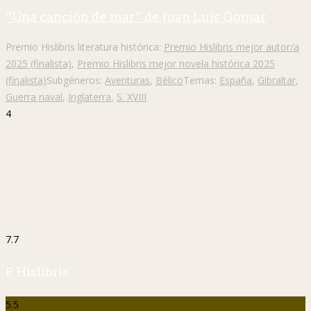
“Una canción de mar” de Juan Luis Gomar
Premio Hislibris literatura histórica:
Premio Hislibris mejor autor/a
2025 (finalista)
,
Premio Hislibris mejor novela histórica 2025
(finalista)
Subgéneros:
Aventuras
,
Bélico
Temas:
España
,
Gibraltar
,
Guerra naval
,
Inglaterra
,
S. XVIII
4
7.7
P. Hislibris
5.5