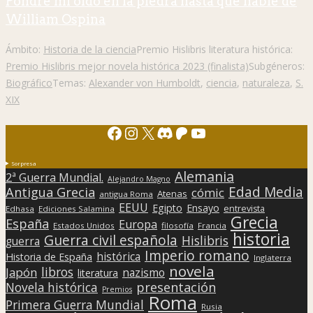
XIX
Facebook
Instagram
X
Discord
Patreon
YouTube
Sorpresa
Alemania
2ª Guerra Mundial.
Alejandro Magno
Edad Media
Antigua Grecia
cómic
Atenas
antigua Roma
EEUU
Egipto
Ensayo
entrevista
Edhasa
Ediciones Salamina
Grecia
España
Europa
Estados Unidos
filosofía
Francia
historia
Guerra civil española
Hislibris
guerra
Imperio romano
histórica
Historia de España
Inglaterra
novela
libros
Japón
nazismo
literatura
presentación
Novela histórica
Premios
Roma
Primera Guerra Mundial
Rusia
Segunda Guerra Mundial
Siglo XIX
siglo XX
siglo XVI
Viajes
vikingos
Todos los derechos pertenecen a Hislibris Asociación cultural
Sign In