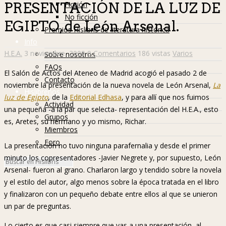
Ficción
PRESENTACIÓN DE LA LUZ DE
No ficción
EGIPTO, de León Arsenal.
Premios Hislibris de literatura histórica
Info
H.E.A.
3 noviembre, 2009
9 Comentarios
186 vistas
Varios
Sobre nosotros
FAQs
El Salón de Actos del Ateneo de Madrid acogió el pasado 2 de
Contacto
noviembre la presentación de la nueva novela de León Arsenal,
La
Hislibreños
luz de Egipto
, de la
Editorial Edhasa
, y para allí que nos fuimos
Actividad
una pequeña -a la par que selecta- representación del H.E.A., esto
Grupos
es, Aretes, su hermano y yo mismo, Richar.
Miembros
Foro
La presentación no tuvo ninguna parafernalia y desde el primer
minuto los copresentadores -Javier Negrete y, por supuesto, León
Arsenal- fueron al grano. Charlaron largo y tendido sobre la novela
y el estilo del autor, algo menos sobre la época tratada en el libro
y finalizaron con un pequeño debate entre ellos al que se unieron
un par de preguntas.
Lo cierto es que casi siempre que vas a una presentación, al