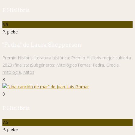
P. Hislibris
5.5
P. plebe
"Fedra" de Laura Shepperson
Premio Hislibris literatura histórica:
Premio Hislibris mejor cubierta
2023 (finalista)
Subgéneros:
Mitológico
Temas:
Fedra
,
Grecia
,
mitología
,
Mitos
3
8
P. Hislibris
7.5
P. plebe