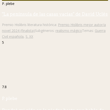
P. plebe
"La península de las casas vacías" de David Uclés
Premio Hislibris literatura histórica:
Premio Hislibris mejor autor/a
novel 2024 (finalista)
Subgéneros:
realismo mágico
Temas:
Guerra
Civil española
,
S. XX
5
7.8
P. plebe
Pondré mi oído en la piedra hasta que hable de
William Ospina
Ámbito:
Historia de la ciencia
Premio Hislibris literatura histórica:
Premio Hislibris mejor novela histórica 2023 (finalista)
Subgéneros:
Biográfico
Temas:
Alexander von Humboldt
,
ciencia
,
naturaleza
,
S.