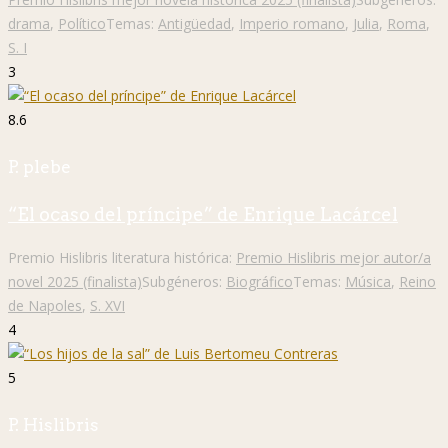
drama
,
Político
Temas:
Antigüedad
,
Imperio romano
,
Julia
,
Roma
,
S. I
3
8.6
P. plebe
“El ocaso del príncipe” de Enrique Lacárcel
Premio Hislibris literatura histórica:
Premio Hislibris mejor autor/a
novel 2025 (finalista)
Subgéneros:
Biográfico
Temas:
Música
,
Reino
de Napoles
,
S. XVI
4
5
P. Hislibris