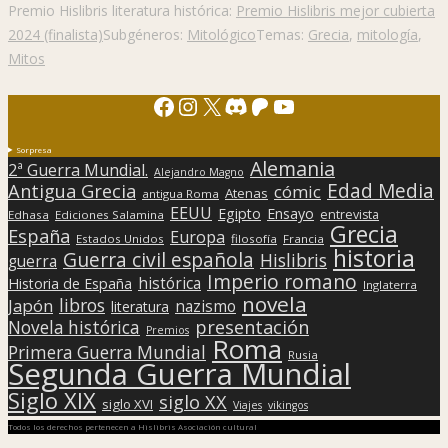
Premio Hislibris literatura histórica:
Premio Hislibris mejor cubierta
2024 (finalista)
Subgéneros:
Mitológico
Temas:
Grecia
,
mitología
,
Mitos
Facebook
Instagram
X
Discord
Patreon
YouTube
Sorpresa
Alemania
2ª Guerra Mundial.
Alejandro Magno
Edad Media
Antigua Grecia
cómic
Atenas
antigua Roma
EEUU
Egipto
Ensayo
entrevista
Edhasa
Ediciones Salamina
Grecia
España
Europa
Estados Unidos
filosofía
Francia
historia
Guerra civil española
Hislibris
guerra
Imperio romano
histórica
Historia de España
Inglaterra
novela
libros
Japón
nazismo
literatura
presentación
Novela histórica
Premios
Roma
Primera Guerra Mundial
Rusia
Segunda Guerra Mundial
Siglo XIX
siglo XX
siglo XVI
Viajes
vikingos
Todos los derechos pertenecen a Hislibris Asociación cultural