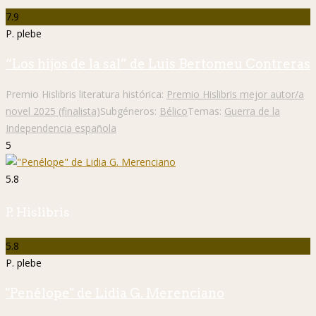
7.9
P. plebe
“Los hijos de la sal” de Luis Bertomeu Contreras
Premio Hislibris literatura histórica:
Premio Hislibris mejor autor/a
novel 2025 (finalista)
Subgéneros:
Bélico
Temas:
Guerra de la
Independencia española
5
5.8
P. Hislibris
5.8
P. plebe
"Penélope" de Lidia G. Merenciano