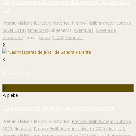
"El guerrero a la sombra del cerezo" de David B.
Gil
Premio Hislibris literatura histórica:
Premio Hislibris mejor autor/a
novel 2014 (ganador/a)
Subgéneros:
Aventuras
,
Novela de
formación
Temas:
Japón
,
S. XVI
,
Samuráis
2
8
P. Hislibris
8
P. plebe
"Las máscaras de Julia" de Sandra Parente
Premio Hislibris literatura histórica:
Premio Hislibris mejor autor/a
2025 (finalista)
,
Premio Hislibris mejor cubierta 2025 (finalista)
,
Premio Hislibris mejor novela histórica 2025 (finalista)
Subgéneros: