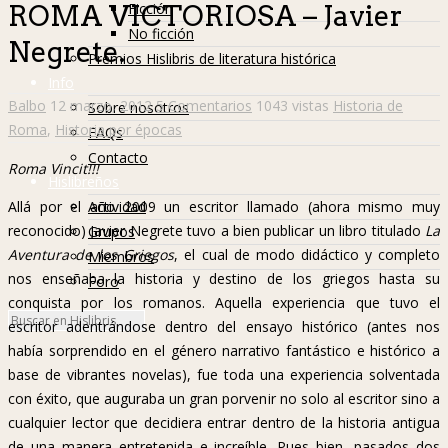
Ficción
ROMA VICTORIOSA – Javier
No ficción
Negrete.
Premios Hislibris de literatura histórica
Info
Balbo
12 marzo, 2012
5 Comentarios
1043 vistas
Historia de
Sobre nosotros
Roma
,
Historia por épocas
FAQs
Contacto
Roma Vincit!!!
Hislibreños
Actividad
Allá por el año 2009 un escritor llamado (ahora mismo muy
reconocido) Javier Negrete tuvo a bien publicar un libro titulado
La
Grupos
Aventura de los Griegos
, el cual de modo didáctico y completo
Miembros
nos enseñaba la historia y destino de los griegos hasta su
Foro
conquista por los romanos. Aquella experiencia que tuvo el
escritor adentrándose dentro del ensayo histórico (antes nos
había sorprendido en el género narrativo fantástico e histórico a
base de vibrantes novelas), fue toda una experiencia solventada
con éxito, que auguraba un gran porvenir no solo al escritor sino a
cualquier lector que decidiera entrar dentro de la historia antigua
de una manera entretenida e increíble. Pues bien, pasados dos