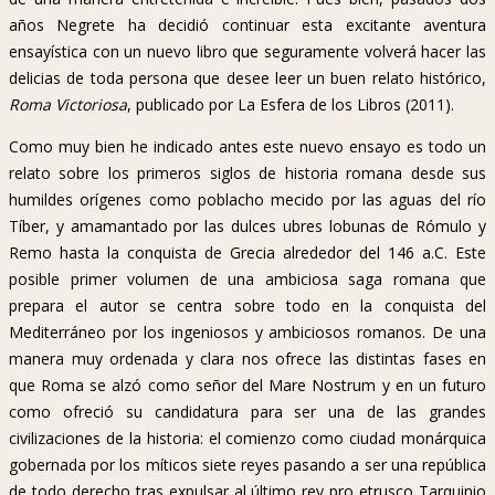
años Negrete ha decidió continuar esta excitante aventura
ensayística con un nuevo libro que seguramente volverá hacer las
delicias de toda persona que desee leer un buen relato histórico,
Roma Victoriosa
, publicado por La Esfera de los Libros (2011).
Como muy bien he indicado antes este nuevo ensayo es todo un
relato sobre los primeros siglos de historia romana desde sus
humildes orígenes como poblacho mecido por las aguas del río
Tíber, y amamantado por las dulces ubres lobunas de Rómulo y
Remo hasta la conquista de Grecia alrededor del 146 a.C. Este
posible primer volumen de una ambiciosa saga romana que
prepara el autor se centra sobre todo en la conquista del
Mediterráneo por los ingeniosos y ambiciosos romanos. De una
manera muy ordenada y clara nos ofrece las distintas fases en
que Roma se alzó como señor del Mare Nostrum y en un futuro
como ofreció su candidatura para ser una de las grandes
civilizaciones de la historia: el comienzo como ciudad monárquica
gobernada por los míticos siete reyes pasando a ser una república
de todo derecho tras expulsar al último rey pro etrusco Tarquinio