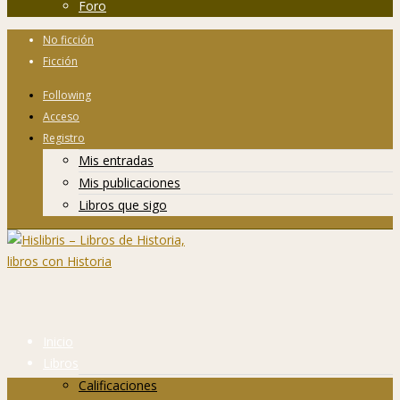
Foro
No ficción
Ficción
Following
Acceso
Registro
Mis entradas
Mis publicaciones
Libros que sigo
Inicio
Libros
Calificaciones