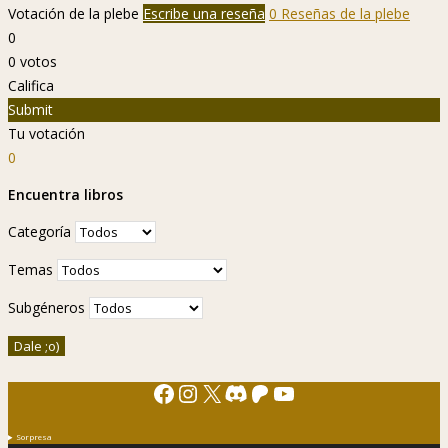
Votación de la plebe
Escribe una reseña
0 Reseñas de la plebe
0
0
votos
Califica
Submit
Tu votación
0
Encuentra libros
Categoría
Temas
Subgéneros
Facebook
Instagram
X
Discord
Patreon
YouTube
Sorpresa