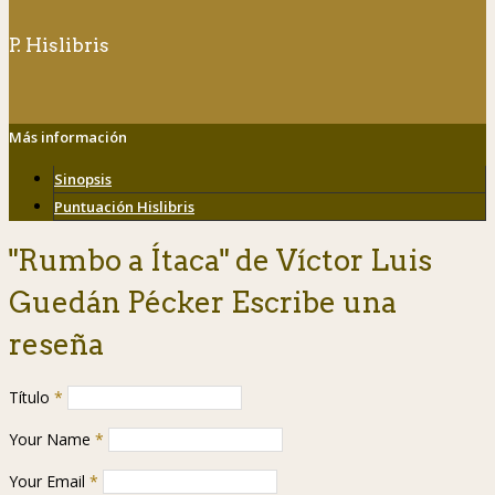
P. Hislibris
Más información
Sinopsis
Puntuación Hislibris
"Rumbo a Ítaca" de Víctor Luis
Guedán Pécker Escribe una
reseña
Título
*
Your Name
*
Your Email
*