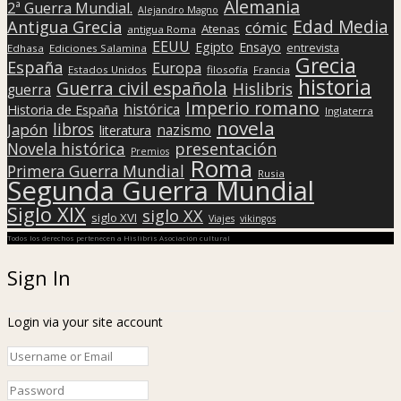
Alemania
2ª Guerra Mundial.
Alejandro Magno
Edad Media
Antigua Grecia
cómic
Atenas
antigua Roma
EEUU
Egipto
Ensayo
entrevista
Edhasa
Ediciones Salamina
Grecia
España
Europa
Estados Unidos
filosofía
Francia
historia
Guerra civil española
Hislibris
guerra
Imperio romano
histórica
Historia de España
Inglaterra
novela
libros
Japón
nazismo
literatura
presentación
Novela histórica
Premios
Roma
Primera Guerra Mundial
Rusia
Segunda Guerra Mundial
Siglo XIX
siglo XX
siglo XVI
Viajes
vikingos
Todos los derechos pertenecen a Hislibris Asociación cultural
Sign In
Login via your site account