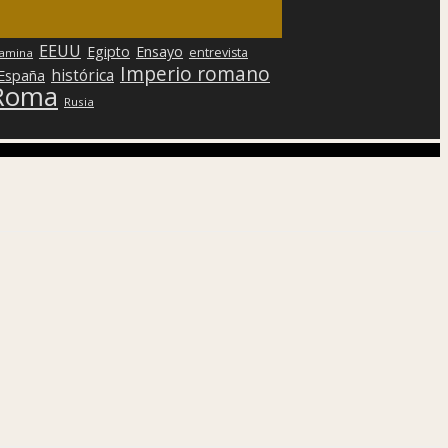
EEUU
Egipto
Ensayo
entrevista
lamina
Imperio romano
histórica
 España
Roma
Rusia