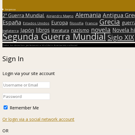
Sorpresa
Alemania
Antigua Gre
2ª Guerra Mundial.
Alejandro Magno
Grecia
España
Europa
guerr
Estados Unidos
filosofía
Francia
novela
libros
Japón
Novela hi
nazismo
literatura
Inglaterra
Segunda Guerra Mundial
Siglo XIX
Todos los derechos pertenecen a Hislibris Asociación cultural
Sign In
Login via your site account
Remember Me
Or login via a social network account
OR