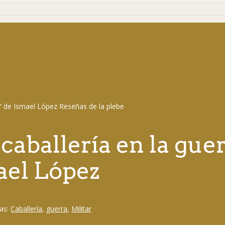
a caballería en la g
ael López
as:
Caballería
,
guerra
,
Militar