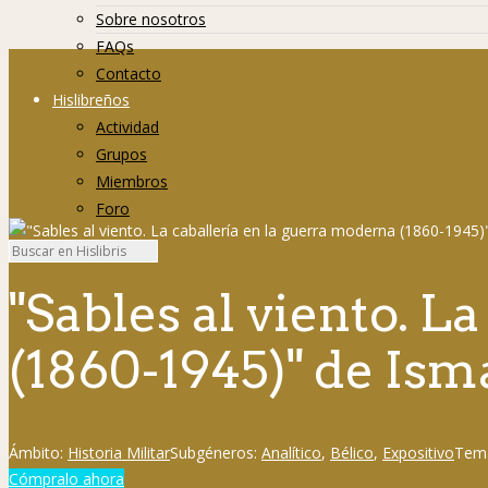
Sobre nosotros
FAQs
Contacto
Hislibreños
Actividad
Grupos
Miembros
Foro
"Sables al viento. L
(1860-1945)" de Ism
Ámbito:
Historia Militar
Subgéneros:
Analítico
,
Bélico
,
Expositivo
Tem
Cómpralo ahora