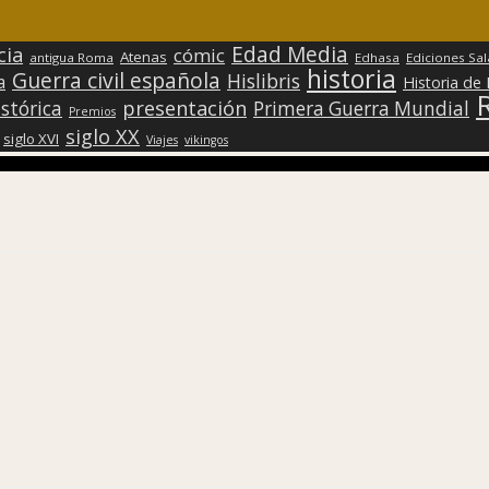
Edad Media
cia
cómic
Atenas
antigua Roma
Edhasa
Ediciones Sa
historia
Guerra civil española
Hislibris
a
Historia de
presentación
stórica
Primera Guerra Mundial
Premios
siglo XX
siglo XVI
Viajes
vikingos