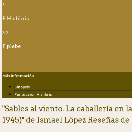
8
P. Hislibris
8.2
P. plebe
Más información
Sinopsis
Puntuación Hislibris
"Sables al viento. La caballería en
1945)" de Ismael López Reseñas de 