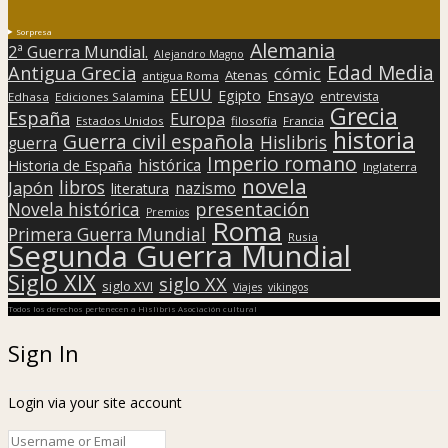
Sorpresa
Alemania
2ª Guerra Mundial.
Alejandro Magno
Edad Media
Antigua Grecia
cómic
Atenas
antigua Roma
EEUU
Egipto
Ensayo
entrevista
Edhasa
Ediciones Salamina
Grecia
España
Europa
Estados Unidos
filosofía
Francia
historia
Guerra civil española
Hislibris
guerra
Imperio romano
histórica
Historia de España
Inglaterra
novela
libros
Japón
nazismo
literatura
presentación
Novela histórica
Premios
Roma
Primera Guerra Mundial
Rusia
Segunda Guerra Mundial
Siglo XIX
siglo XX
siglo XVI
Viajes
vikingos
Todos los derechos pertenecen a Hislibris Asociación cultural
Sign In
Login via your site account