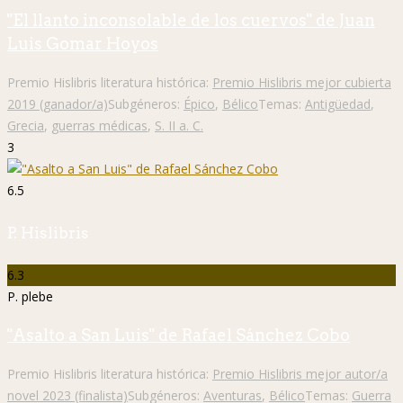
"El llanto inconsolable de los cuervos" de Juan
Luis Gomar Hoyos
Premio Hislibris literatura histórica:
Premio Hislibris mejor cubierta
2019 (ganador/a)
Subgéneros:
Épico
,
Bélico
Temas:
Antigüedad
,
Grecia
,
guerras médicas
,
S. II a. C.
3
6.5
P. Hislibris
6.3
P. plebe
"Asalto a San Luis" de Rafael Sánchez Cobo
Premio Hislibris literatura histórica:
Premio Hislibris mejor autor/a
novel 2023 (finalista)
Subgéneros:
Aventuras
,
Bélico
Temas:
Guerra