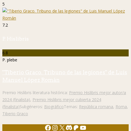
5
7.2
P. Hislibris
6.8
P. plebe
"Tiberio Graco. Tribuno de las legiones" de Luis
Manuel López Román
Premio Hislibris literatura histórica:
Premio Hislibris mejor autor/a
2024 (finalista)
,
Premio Hislibris mejor cubierta 2024
(finalista)
Subgéneros:
Biográfico
Temas:
República romana
,
Roma
,
Tiberio Graco
Facebook
Instagram
X
Discord
Patreon
YouTube