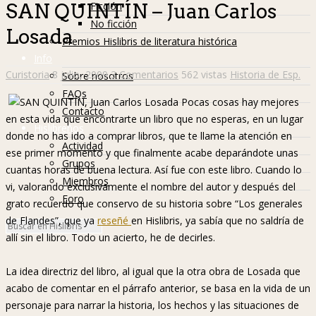
Ficción
SAN QUINTÍN – Juan Carlos
No ficción
Losada
Premios Hislibris de literatura histórica
Info
Curistoria
8 julio, 2009
3 Comentarios
562 vistas
Historia de Esp.
Sobre nosotros
FAQs
Pocas cosas hay mejores
Contacto
en esta vida que encontrarte un libro que no esperas, en un lugar
Hislibreños
donde no has ido a comprar libros, que te llame la atención en
Actividad
ese primer momento y que finalmente acabe deparándote unas
Grupos
cuantas horas de buena lectura. Así fue con este libro. Cuando lo
Miembros
vi, valorando exclusivamente el nombre del autor y después del
Foro
grato recuerdo que conservo de su historia sobre “Los generales
de Flandes”, que ya
reseñé
en Hislibris, ya sabía que no saldría de
allí sin el libro. Todo un acierto, he de decirles.
La idea directriz del libro, al igual que la otra obra de Losada que
acabo de comentar en el párrafo anterior, se basa en la vida de un
personaje para narrar la historia, los hechos y las situaciones de