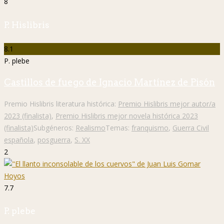
8
P. Hislibris
8.1
P. plebe
Castillos de fuego de Ignacio Martínez de Pisón
Premio Hislibris literatura histórica:
Premio Hislibris mejor autor/a
2023 (finalista)
,
Premio Hislibris mejor novela histórica 2023
(finalista)
Subgéneros:
Realismo
Temas:
franquismo
,
Guerra Civil
española
,
posguerra
,
S. XX
2
7.7
P. plebe