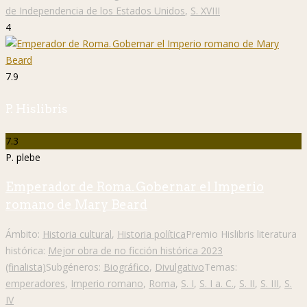
de Independencia de los Estados Unidos
,
S. XVIII
4
7.9
P. Hislibris
7.3
P. plebe
Emperador de Roma. Gobernar el Imperio
romano de Mary Beard
Ámbito:
Historia cultural
,
Historia política
Premio Hislibris literatura
histórica:
Mejor obra de no ficción histórica 2023
(finalista)
Subgéneros:
Biográfico
,
Divulgativo
Temas:
emperadores
,
Imperio romano
,
Roma
,
S. I
,
S. I a. C.
,
S. II
,
S. III
,
S.
IV