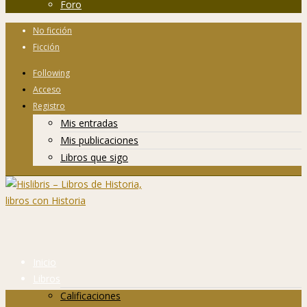
Foro
No ficción
Ficción
Following
Acceso
Registro
Mis entradas
Mis publicaciones
Libros que sigo
Inicio
Libros
Calificaciones