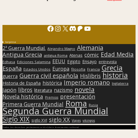
Facebook
Instagram
X
Discord
Patreon
YouTube
Sorpresa
Alemania
2ª Guerra Mundial.
Alejandro Magno
Edad Media
Antigua Grecia
cómic
Atenas
antigua Roma
EEUU
Egipto
Ensayo
entrevista
Edhasa
Ediciones Salamina
Grecia
España
Europa
Estados Unidos
filosofía
Francia
historia
Guerra civil española
Hislibris
guerra
Imperio romano
histórica
Historia de España
Inglaterra
novela
libros
Japón
nazismo
literatura
presentación
Novela histórica
Premios
Roma
Primera Guerra Mundial
Rusia
Segunda Guerra Mundial
Siglo XIX
siglo XX
siglo XVI
Viajes
vikingos
Todos los derechos pertenecen a Hislibris Asociación cultural