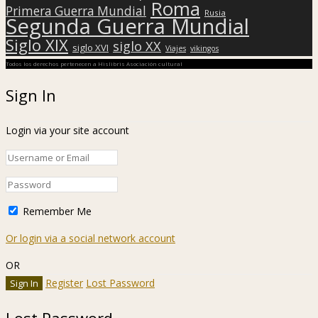
Roma
Primera Guerra Mundial
Rusia
Segunda Guerra Mundial
Siglo XIX
siglo XX
siglo XVI
Viajes
vikingos
Todos los derechos pertenecen a Hislibris Asociación cultural
Sign In
Login via your site account
Remember Me
Or login via a social network account
OR
Register
Lost Password
Lost Password