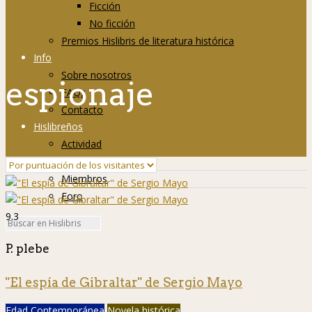
Ficción
No ficción
Premios Hislibris de literatura histórica
Info
Sobre nosotros
espionaje
FAQs
Contacto
Hislibreños
Actividad
Grupos
Miembros
Foro
9.3
P. plebe
"El espía de Gibraltar" de Sergio Mayo
Edad Contemporánea
Novela histórica