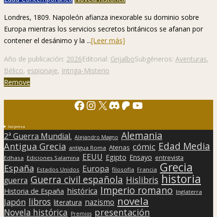
Londres, 1809. Napoleón afianza inexorable su dominio sobre
Europa mientras los servicios secretos británicos se afanan por
contener el desánimo y la ...
[Leer más]
Año de publicación:
2026
Editorial:
Grijalbo
Subgéneros:
Aventuras
,
Bélico
,
espionaje
,
Intriga-Misterio
Remove
Facebook
Instagram
X
Discord
Patreon
YouTube
Sorpresa
Alemania
2ª Guerra Mundial.
Alejandro Magno
Edad Media
Antigua Grecia
cómic
Atenas
antigua Roma
EEUU
Egipto
Ensayo
entrevista
Edhasa
Ediciones Salamina
Grecia
España
Europa
Estados Unidos
filosofía
Francia
historia
Guerra civil española
Hislibris
guerra
Imperio romano
histórica
Historia de España
Inglaterra
novela
libros
Japón
nazismo
literatura
presentación
Novela histórica
Premios