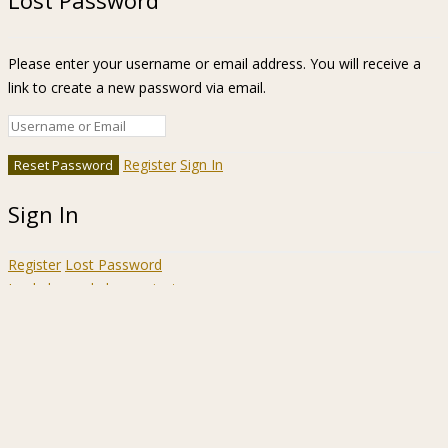
Please enter your username or email address. You will receive a
link to create a new password via email.
Register
Sign In
Sign In
Register
Lost Password
Ir a la barra de herramientas
Acerca
WordPress.org
de
Documentación
WordPress
Aprende WordPress
Soporte
Sugerencias
Acceder