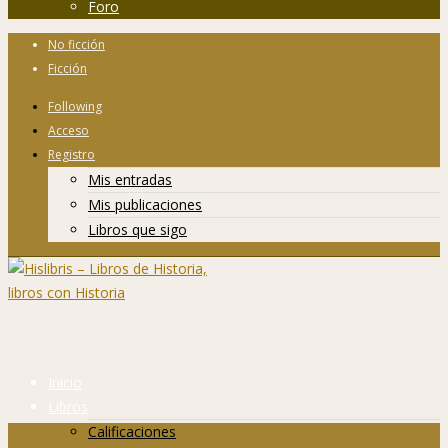
Foro
No ficción
Ficción
Following
Acceso
Registro
Mis entradas
Mis publicaciones
Libros que sigo
Inicio
Libros
Calificaciones