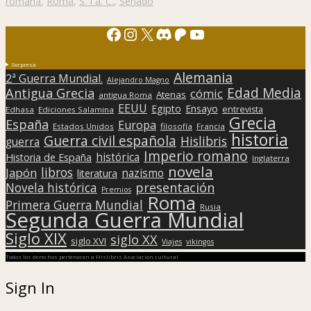
romana
,
Roma
,
S. I a. C.
,
Senado
Facebook
Instagram
X
Discord
Patreon
YouTube
Sorpresa
Alemania
2ª Guerra Mundial.
Alejandro Magno
Edad Media
Antigua Grecia
cómic
Atenas
antigua Roma
EEUU
Egipto
Ensayo
entrevista
Edhasa
Ediciones Salamina
Grecia
España
Europa
Estados Unidos
filosofía
Francia
historia
Guerra civil española
Hislibris
guerra
Imperio romano
histórica
Historia de España
Inglaterra
novela
libros
Japón
nazismo
literatura
presentación
Novela histórica
Premios
Roma
Primera Guerra Mundial
Rusia
Segunda Guerra Mundial
Siglo XIX
siglo XX
siglo XVI
Viajes
vikingos
Todos los derechos pertenecen a Hislibris Asociación cultural
Sign In