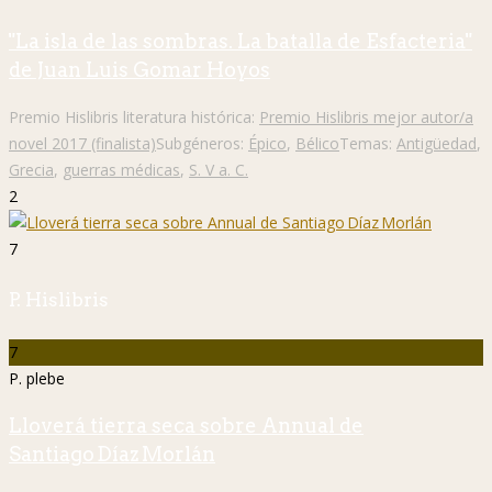
"La isla de las sombras. La batalla de Esfacteria"
de Juan Luis Gomar Hoyos
Premio Hislibris literatura histórica:
Premio Hislibris mejor autor/a
novel 2017 (finalista)
Subgéneros:
Épico
,
Bélico
Temas:
Antigüedad
,
Grecia
,
guerras médicas
,
S. V a. C.
2
7
P. Hislibris
7
P. plebe
Lloverá tierra seca sobre Annual de
Santiago Díaz Morlán