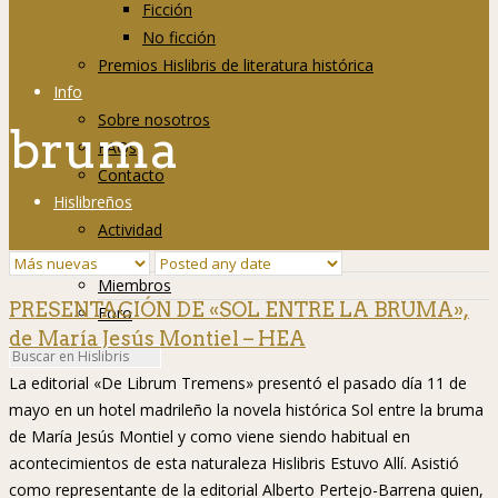
Ficción
No ficción
Premios Hislibris de literatura histórica
Info
Sobre nosotros
bruma
FAQs
Contacto
Hislibreños
Actividad
Grupos
Miembros
PRESENTACIÓN DE «SOL ENTRE LA BRUMA»,
Foro
de María Jesús Montiel – HEA
La editorial «De Librum Tremens» presentó el pasado día 11 de
mayo en un hotel madrileño la novela histórica Sol entre la bruma
de María Jesús Montiel y como viene siendo habitual en
acontecimientos de esta naturaleza Hislibris Estuvo Allí. Asistió
como representante de la editorial Alberto Pertejo-Barrena quien,