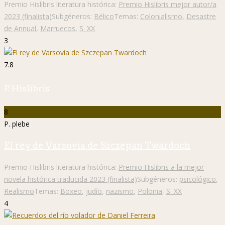
Premio Hislibris literatura histórica:
Premio Hislibris mejor autor/a
2023 (finalista)
Subgéneros:
Bélico
Temas:
Colonialismo
,
Desastre
de Annual
,
Marruecos
,
S. XX
3
7.8
P. Hislibris
8
P. plebe
El rey de Varsovia de Szczepan Twardoch
Premio Hislibris literatura histórica:
Premio Hislibris a la mejor
novela histórica traducida 2023 (finalista)
Subgéneros:
psicológico
,
Realismo
Temas:
Boxeo
,
judío
,
nazismo
,
Polonia
,
S. XX
4