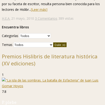
por su faceta de escritor, resulta persona bien conocida para los
lectores de Hislibr...
[Leer más]
H.E.A.
21 mayo, 2010
3 Comentarios
389 vistas
Encuentra libros
Categorías
Temas
Premios Hislibris de literatura histórica
(XV ediciones)
1
7.8
P. plebe