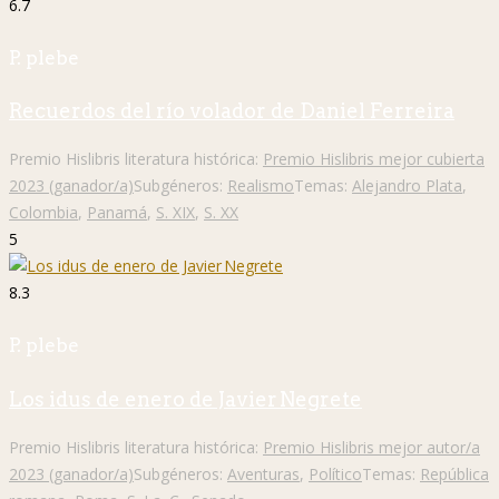
6.7
P. plebe
Recuerdos del río volador de Daniel Ferreira
Premio Hislibris literatura histórica:
Premio Hislibris mejor cubierta
2023 (ganador/a)
Subgéneros:
Realismo
Temas:
Alejandro Plata
,
Colombia
,
Panamá
,
S. XIX
,
S. XX
5
8.3
P. plebe
Los idus de enero de Javier Negrete
Premio Hislibris literatura histórica:
Premio Hislibris mejor autor/a
2023 (ganador/a)
Subgéneros:
Aventuras
,
Político
Temas:
República