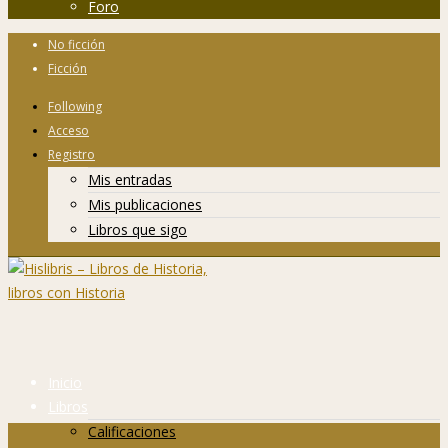
Foro
No ficción
Ficción
Following
Acceso
Registro
Mis entradas
Mis publicaciones
Libros que sigo
Inicio
Libros
Calificaciones