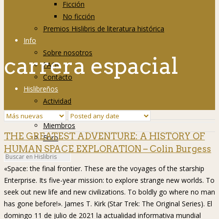
Ficción
No ficción
Premios Hislibris de literatura histórica
Info
Sobre nosotros
carrera espacial
FAQs
Contacto
Hislibreños
Actividad
Grupos
Miembros
THE GREATEST ADVENTURE: A HISTORY OF
Foro
HUMAN SPACE EXPLORATION – Colin Burgess
«Space: the final frontier. These are the voyages of the starship
Enterprise. Its five-year mission: to explore strange new worlds. To
seek out new life and new civilizations. To boldly go where no man
has gone before!». James T. Kirk (Star Trek: The Original Series). El
domingo 11 de julio de 2021 la actualidad informativa mundial