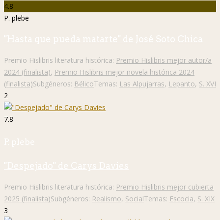
4.8
P. plebe
"Hasta que pueda matarte" de José Soto Chica
Premio Hislibris literatura histórica:
Premio Hislibris mejor autor/a
2024 (finalista)
,
Premio Hislibris mejor novela histórica 2024
(finalista)
Subgéneros:
Bélico
Temas:
Las Alpujarras
,
Lepanto
,
S. XVI
2
7.8
P. plebe
"Despejado" de Carys Davies
Premio Hislibris literatura histórica:
Premio Hislibris mejor cubierta
2025 (finalista)
Subgéneros:
Realismo
,
Social
Temas:
Escocia
,
S. XIX
3