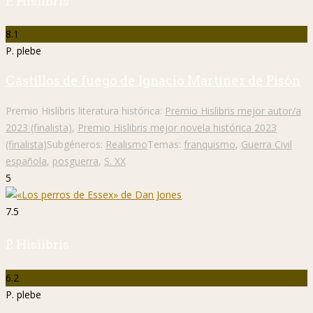
P. Hislibris
8.1
P. plebe
Castillos de fuego de Ignacio Martínez de Pisón
Premio Hislibris literatura histórica:
Premio Hislibris mejor autor/a
2023 (finalista)
,
Premio Hislibris mejor novela histórica 2023
(finalista)
Subgéneros:
Realismo
Temas:
franquismo
,
Guerra Civil
española
,
posguerra
,
S. XX
5
7.5
P. Hislibris
6.2
P. plebe