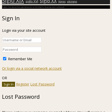
Siglo XIX
siglo XX
siglo XVI
Viajes
vikingos
Todos los derechos pertenecen a Hislibris Asociación cultural
Sign In
Login via your site account
Remember Me
Or login via a social network account
OR
Register
Lost Password
Lost Password