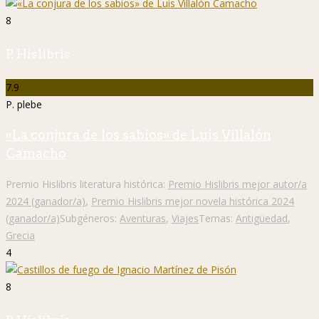
8
P. Hislibris
7.9
P. plebe
«La conjura de los sabios» de Luis Villalón
Camacho
Premio Hislibris literatura histórica:
Premio Hislibris mejor autor/a
2024 (ganador/a)
,
Premio Hislibris mejor novela histórica 2024
(ganador/a)
Subgéneros:
Aventuras
,
Viajes
Temas:
Antigüedad
,
Grecia
4
8