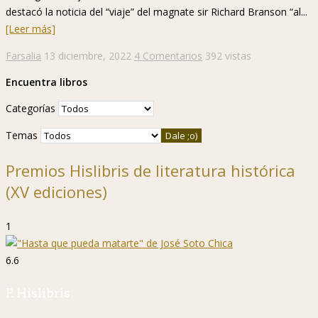
destacó la noticia del “viaje” del magnate sir Richard Branson “al...
[Leer más]
Farsalia
13 diciembre, 2022
4 Comentarios
392 vistas
Encuentra libros
Categorías
Temas
Premios Hislibris de literatura histórica
(XV ediciones)
1
6.6
P. Hislibris