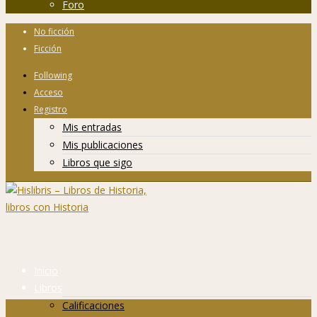
Foro
No ficción
Ficción
Following
Acceso
Registro
Mis entradas
Mis publicaciones
Libros que sigo
Inicio
Libros
Calificaciones