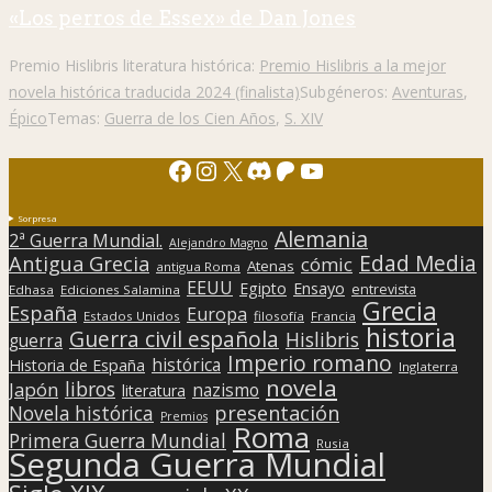
«Los perros de Essex» de Dan Jones
Premio Hislibris literatura histórica:
Premio Hislibris a la mejor
novela histórica traducida 2024 (finalista)
Subgéneros:
Aventuras
,
Épico
Temas:
Guerra de los Cien Años
,
S. XIV
Facebook
Instagram
X
Discord
Patreon
YouTube
Sorpresa
Alemania
2ª Guerra Mundial.
Alejandro Magno
Edad Media
Antigua Grecia
cómic
Atenas
antigua Roma
EEUU
Egipto
Ensayo
entrevista
Edhasa
Ediciones Salamina
Grecia
España
Europa
Estados Unidos
filosofía
Francia
historia
Guerra civil española
Hislibris
guerra
Imperio romano
histórica
Historia de España
Inglaterra
novela
libros
Japón
nazismo
literatura
presentación
Novela histórica
Premios
Roma
Primera Guerra Mundial
Rusia
Segunda Guerra Mundial