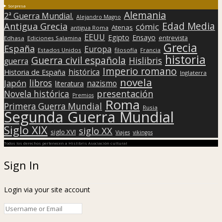
Sorpresa
Alemania
2ª Guerra Mundial.
Alejandro Magno
Edad Media
Antigua Grecia
cómic
Atenas
antigua Roma
EEUU
Egipto
Ensayo
entrevista
Edhasa
Ediciones Salamina
Grecia
España
Europa
Estados Unidos
filosofía
Francia
historia
Guerra civil española
Hislibris
guerra
Imperio romano
histórica
Historia de España
Inglaterra
novela
libros
Japón
nazismo
literatura
presentación
Novela histórica
Premios
Roma
Primera Guerra Mundial
Rusia
Segunda Guerra Mundial
Siglo XIX
siglo XX
siglo XVI
Viajes
vikingos
Todos los derechos pertenecen a Hislibris Asociación cultural
Sign In
Login via your site account