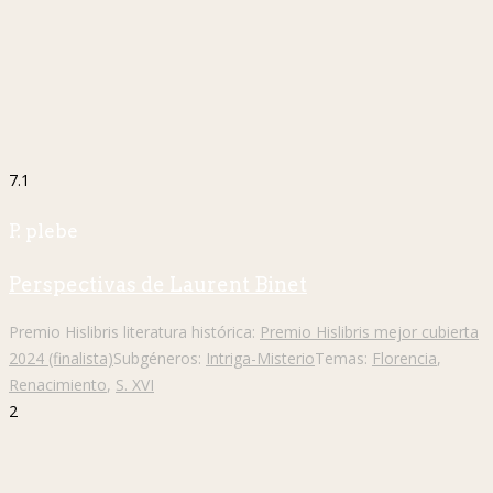
7.1
P. plebe
Perspectivas de Laurent Binet
Premio Hislibris literatura histórica:
Premio Hislibris mejor cubierta
2024 (finalista)
Subgéneros:
Intriga-Misterio
Temas:
Florencia
,
Renacimiento
,
S. XVI
2