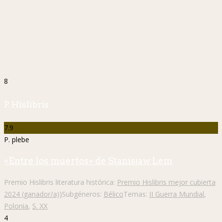
8
P. Hislibris
7.9
P. plebe
«Entre los muertos» de Stanisław Lem
Premio Hislibris literatura histórica:
Premio Hislibris mejor cubierta
2024 (ganador/a))
Subgéneros:
Bélico
Temas:
II Guerra Mundial
,
Polonia
,
S. XX
4