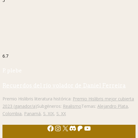
5
6.7
P. plebe
Recuerdos del río volador de Daniel Ferreira
Premio Hislibris literatura histórica:
Premio Hislibris mejor cubierta
2023 (ganador/a)
Subgéneros:
Realismo
Temas:
Alejandro Plata
,
Colombia
,
Panamá
,
S. XIX
,
S. XX
Facebook
Instagram
X
Discord
Patreon
YouTube