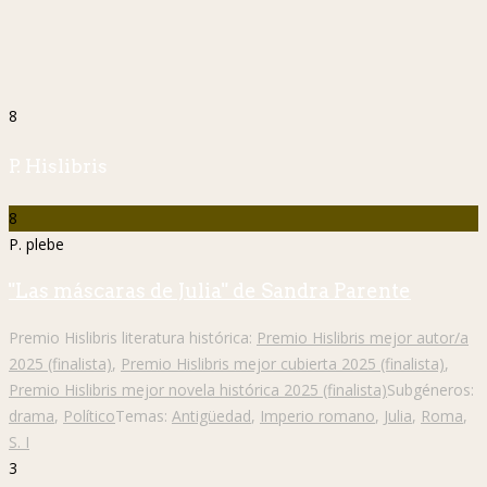
8
P. Hislibris
8
P. plebe
"Las máscaras de Julia" de Sandra Parente
Premio Hislibris literatura histórica:
Premio Hislibris mejor autor/a
2025 (finalista)
,
Premio Hislibris mejor cubierta 2025 (finalista)
,
Premio Hislibris mejor novela histórica 2025 (finalista)
Subgéneros:
drama
,
Político
Temas:
Antigüedad
,
Imperio romano
,
Julia
,
Roma
,
S. I
3