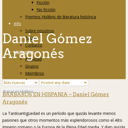
Ficción
No ficción
Premios Hislibris de literatura histórica
Info
Sobre nosotros
Daniel Gómez
FAQs
Contacto
Aragonés
Hislibreños
Actividad
Grupos
Miembros
Foro
BÁRBAROS EN HISPANIA – Daniel Gómez
Aragonés
La Tardoantigüedad es un período que quizás levante menos
pasiones que otros momentos más esplendorosos como el Alto
Imperio romano o la Europa de la Plena Edad media. Y digo quizás