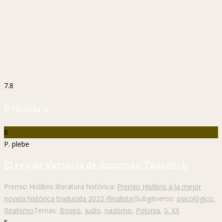
7.8
P. Hislibris
8
P. plebe
El rey de Varsovia de Szczepan Twardoch
Premio Hislibris literatura histórica:
Premio Hislibris a la mejor
novela histórica traducida 2023 (finalista)
Subgéneros:
psicológico
,
Realismo
Temas:
Boxeo
,
judío
,
nazismo
,
Polonia
,
S. XX