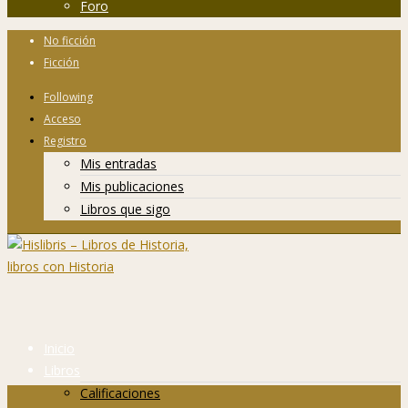
Foro
No ficción
Ficción
Following
Acceso
Registro
Mis entradas
Mis publicaciones
Libros que sigo
Inicio
Libros
Calificaciones