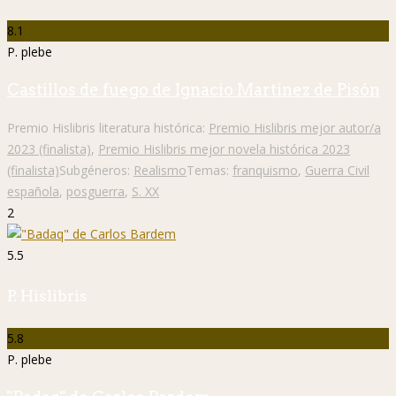
8.1
P. plebe
Castillos de fuego de Ignacio Martínez de Pisón
Premio Hislibris literatura histórica:
Premio Hislibris mejor autor/a
2023 (finalista)
,
Premio Hislibris mejor novela histórica 2023
(finalista)
Subgéneros:
Realismo
Temas:
franquismo
,
Guerra Civil
española
,
posguerra
,
S. XX
2
5.5
P. Hislibris
5.8
P. plebe