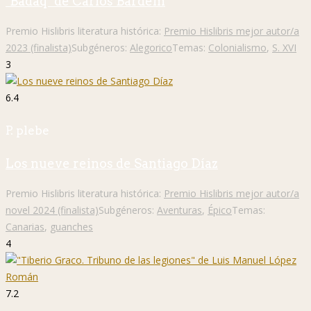
"Badaq" de Carlos Bardem
Premio Hislibris literatura histórica:
Premio Hislibris mejor autor/a
2023 (finalista)
Subgéneros:
Alegorico
Temas:
Colonialismo
,
S. XVI
3
6.4
P. plebe
Los nueve reinos de Santiago Díaz
Premio Hislibris literatura histórica:
Premio Hislibris mejor autor/a
novel 2024 (finalista)
Subgéneros:
Aventuras
,
Épico
Temas:
Canarias
,
guanches
4
7.2