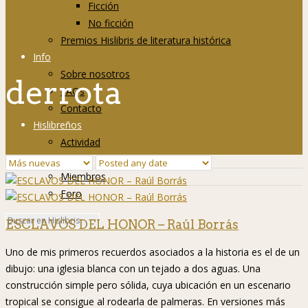
Ficción
No ficción
Premios Hislibris de literatura histórica
Info
Sobre nosotros
derrota
FAQs
Contacto
Hislibreños
Actividad
Grupos
Miembros
Foro
ESCLAVOS DEL HONOR – Raúl Borrás
Uno de mis primeros recuerdos asociados a la historia es el de un
dibujo: una iglesia blanca con un tejado a dos aguas. Una
construcción simple pero sólida, cuya ubicación en un escenario
tropical se consigue al rodearla de palmeras. En versiones más