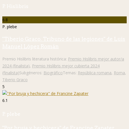
P. Hislibris
6.8
P. plebe
"Tiberio Graco. Tribuno de las legiones" de Luis
Manuel López Román
Premio Hislibris literatura histórica:
Premio Hislibris mejor autor/a
2024 (finalista)
,
Premio Hislibris mejor cubierta 2024
(finalista)
Subgéneros:
Biográfico
Temas:
República romana
,
Roma
,
Tiberio Graco
5
6.1
P. plebe
"Por bruja y hechicera" de Francine Zapater