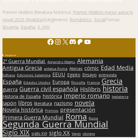
Premio Hislibris literatura histórica:
Premio Hislibris mejor autor/a
novel 2025 (finalista)
Subgéneros:
Romántico
,
Social
Temas:
Brujería
,
España
,
S. XVII
Facebook
Instagram
X
Discord
Patreon
YouTube
Sorpresa
Alemania
2ª Guerra Mundial.
Alejandro Magno
Edad Media
Antigua Grecia
cómic
Atenas
antigua Roma
EEUU
Egipto
Ensayo
entrevista
Edhasa
Ediciones Salamina
Grecia
España
Europa
Estados Unidos
filosofía
Francia
historia
Guerra civil española
Hislibris
guerra
Imperio romano
histórica
Historia de España
Inglaterra
novela
libros
Japón
nazismo
literatura
presentación
Novela histórica
Premios
Roma
Primera Guerra Mundial
Rusia
Segunda Guerra Mundial
Siglo XIX
siglo XX
siglo XVI
Viajes
vikingos