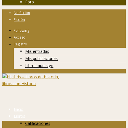
Foro
No ficción
Ficción
Following
Acceso
Registro
Mis entradas
Mis publicaciones
Libros que sigo
Inicio
Libros
Calificaciones