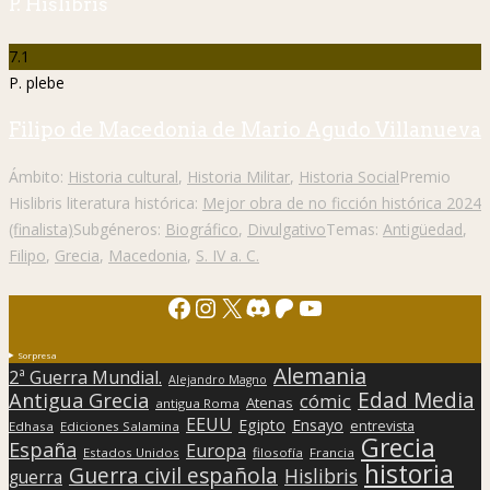
P. Hislibris
7.1
P. plebe
Filipo de Macedonia de Mario Agudo Villanueva
Ámbito:
Historia cultural
,
Historia Militar
,
Historia Social
Premio
Hislibris literatura histórica:
Mejor obra de no ficción histórica 2024
(finalista)
Subgéneros:
Biográfico
,
Divulgativo
Temas:
Antigüedad
,
Filipo
,
Grecia
,
Macedonia
,
S. IV a. C.
Facebook
Instagram
X
Discord
Patreon
YouTube
Sorpresa
Alemania
2ª Guerra Mundial.
Alejandro Magno
Edad Media
Antigua Grecia
cómic
Atenas
antigua Roma
EEUU
Egipto
Ensayo
entrevista
Edhasa
Ediciones Salamina
Grecia
España
Europa
Estados Unidos
filosofía
Francia
historia
Guerra civil española
Hislibris
guerra