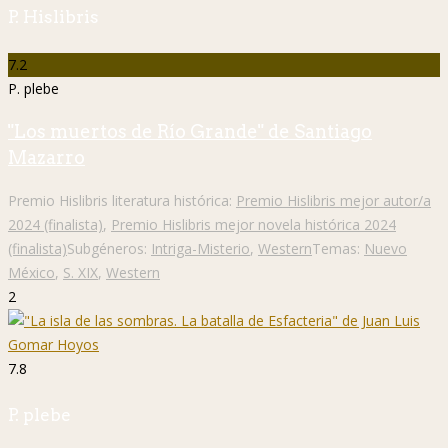
P. Hislibris
7.2
P. plebe
"Los muertos de Río Grande" de Santiago
Mazarro
Premio Hislibris literatura histórica:
Premio Hislibris mejor autor/a
2024 (finalista)
,
Premio Hislibris mejor novela histórica 2024
(finalista)
Subgéneros:
Intriga-Misterio
,
Western
Temas:
Nuevo
México
,
S. XIX
,
Western
2
7.8
P. plebe