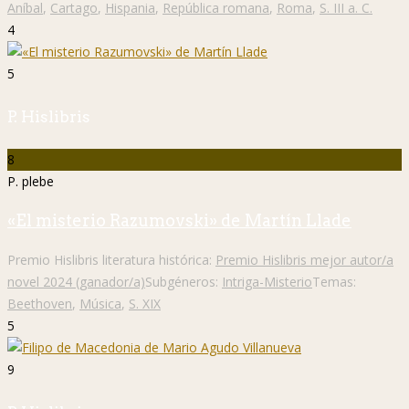
Aníbal
,
Cartago
,
Hispania
,
República romana
,
Roma
,
S. III a. C.
4
5
P. Hislibris
8
P. plebe
«El misterio Razumovski» de Martín Llade
Premio Hislibris literatura histórica:
Premio Hislibris mejor autor/a
novel 2024 (ganador/a)
Subgéneros:
Intriga-Misterio
Temas:
Beethoven
,
Música
,
S. XIX
5
9