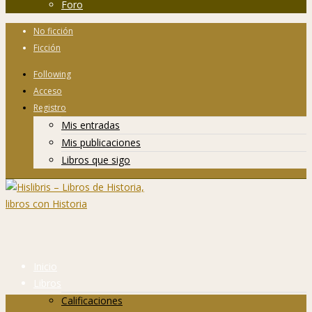
Foro
No ficción
Ficción
Following
Acceso
Registro
Mis entradas
Mis publicaciones
Libros que sigo
Inicio
Libros
Calificaciones