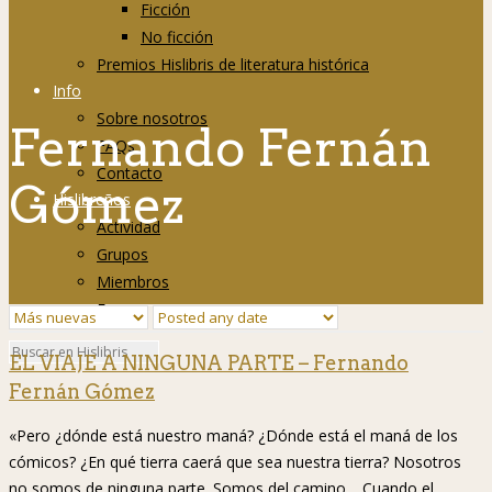
Ficción
No ficción
Premios Hislibris de literatura histórica
Info
Sobre nosotros
Fernando Fernán
FAQs
Contacto
Gómez
Hislibreños
Actividad
Grupos
Miembros
Foro
EL VIAJE A NINGUNA PARTE – Fernando
Fernán Gómez
«Pero ¿dónde está nuestro maná? ¿Dónde está el maná de los
cómicos? ¿En qué tierra caerá que sea nuestra tierra? Nosotros
no somos de ninguna parte. Somos del camino… Cuando el