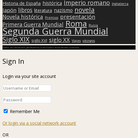
Imperio romano
histórica
Historia de España
Inglaterra
novela
libros
Japón
nazismo
literatura
presentación
Novela histórica
Premios
Roma
Primera Guerra Mundial
Rusia
Segunda Guerra Mundial
Siglo XIX
siglo XX
siglo XVI
Viajes
vikingos
Todos los derechos pertenecen a Hislibris Asociación cultural
Sign In
Login via your site account
Remember Me
Or login via a social network account
OR