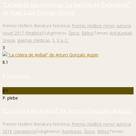
"La isla de las sombras. La batalla de Esfacteria"
de Juan Luis Gomar Hoyos
Premio Hislibris literatura histórica:
Premio Hislibris mejor autor/a
novel 2017 (finalista)
Subgéneros:
Épico
,
Bélico
Temas:
Antigüedad
,
Grecia
,
guerras médicas
,
S. V a. C.
3
8.1
P. Hislibris
8.1
P. plebe
"La cólera de Aníbal" de Arturo Gonzalo Aizpiri
Premio Hislibris literatura histórica:
Premio Hislibris mejor autor/a
2018 (ganador/a)
Subgéneros:
Aventuras
,
Épico
,
Bélico
Temas: