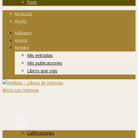
Foro
No ficción
Ficción
Following
Acceso
Registro
Mis entradas
Mis publicaciones
Libros que sigo
Inicio
Libros
Calificaciones