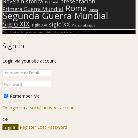
presentación
Novela histórica
Premios
Roma
Primera Guerra Mundial
Rusia
Segunda Guerra Mundial
Siglo XIX
siglo XX
siglo XVI
Viajes
vikingos
Todos los derechos pertenecen a Hislibris Asociación cultural
Sign In
Login via your site account
Remember Me
Or login via a social network account
OR
Register
Lost Password