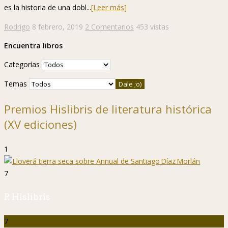
es la historia de una dobl...
[Leer más]
Rodrigo
8 febrero, 2019
2 Comentarios
453 vistas
Encuentra libros
Categorías
Temas
Premios Hislibris de literatura histórica
(XV ediciones)
1
7
P. Hislibris
7