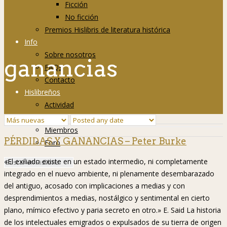
Ficción
No ficción
Premios Hislibris de literatura histórica
Info
Sobre nosotros
ganancias
FAQs
Contacto
Hislibreños
Actividad
Grupos
Miembros
PÉRDIDAS Y GANANCIAS – Peter Burke
Foro
«El exiliado existe en un estado intermedio, ni completamente
integrado en el nuevo ambiente, ni plenamente desembarazado
del antiguo, acosado con implicaciones a medias y con
desprendimientos a medias, nostálgico y sentimental en cierto
plano, mímico efectivo y paria secreto en otro.» E. Said La historia
de los intelectuales emigrados o expulsados de su tierra de origen