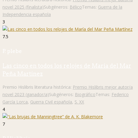
novel 2025 (finalista)
Subgéneros:
Bélico
Temas:
Guerra de la
Independencia española
3
7.5
P. plebe
Las cinco en todos los relojes de María del Mar
Peña Martínez
Premio Hislibris literatura histórica:
Premio Hislibris mejor autor/a
novel 2023 (ganador/a)
Subgéneros:
Biográfico
Temas:
Federico
García Lorca
,
Guerra Civil española
,
S. XX
4
7