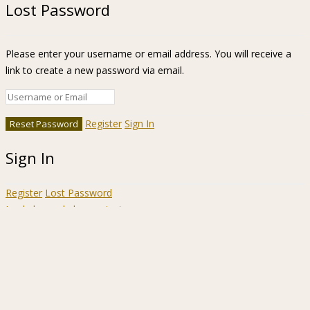
Lost Password
Please enter your username or email address. You will receive a
link to create a new password via email.
Register
Sign In
Sign In
Register
Lost Password
Ir a la barra de herramientas
Acerca
WordPress.org
de
Documentación
WordPress
Aprende WordPress
Soporte
Sugerencias