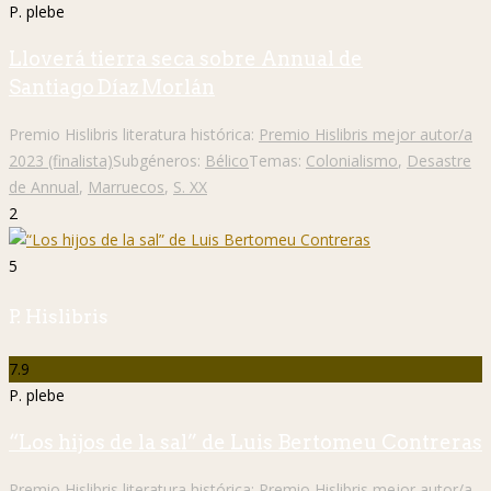
P. plebe
Lloverá tierra seca sobre Annual de
Santiago Díaz Morlán
Premio Hislibris literatura histórica:
Premio Hislibris mejor autor/a
2023 (finalista)
Subgéneros:
Bélico
Temas:
Colonialismo
,
Desastre
de Annual
,
Marruecos
,
S. XX
2
5
P. Hislibris
7.9
P. plebe
“Los hijos de la sal” de Luis Bertomeu Contreras
Premio Hislibris literatura histórica:
Premio Hislibris mejor autor/a