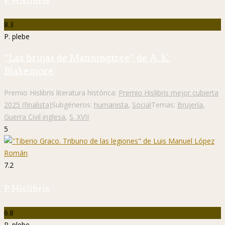
P. Hislibris
8.3
P. plebe
“Las brujas de Manningtree” de A. K.
Blakemore
Premio Hislibris literatura histórica:
Premio Hislibris mejor cubierta
2025 (finalista)
Subgéneros:
humanista
,
Social
Temas:
Brujería
,
Guerra Civil inglesa
,
S. XVII
5
7.2
P. Hislibris
6.8
P. plebe