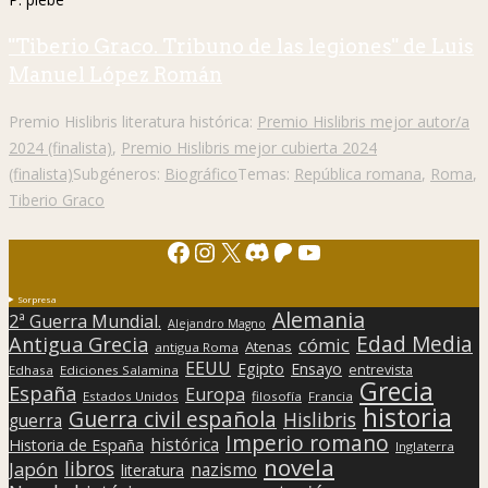
"Tiberio Graco. Tribuno de las legiones" de Luis
Manuel López Román
Premio Hislibris literatura histórica:
Premio Hislibris mejor autor/a
2024 (finalista)
,
Premio Hislibris mejor cubierta 2024
(finalista)
Subgéneros:
Biográfico
Temas:
República romana
,
Roma
,
Tiberio Graco
Facebook
Instagram
X
Discord
Patreon
YouTube
Sorpresa
Alemania
2ª Guerra Mundial.
Alejandro Magno
Edad Media
Antigua Grecia
cómic
Atenas
antigua Roma
EEUU
Egipto
Ensayo
entrevista
Edhasa
Ediciones Salamina
Grecia
España
Europa
Estados Unidos
filosofía
Francia
historia
Guerra civil española
Hislibris
guerra
Imperio romano
histórica
Historia de España
Inglaterra
novela
libros
Japón
nazismo
literatura