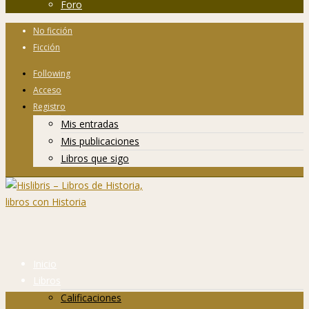
Foro
No ficción
Ficción
Following
Acceso
Registro
Mis entradas
Mis publicaciones
Libros que sigo
Inicio
Libros
Calificaciones