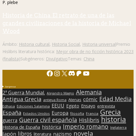
P. plebe
Historia de China. El retrato de una de las
grandes civilizaciones de la historia de Michael
Wood
Ámbito:
Historia cultural
,
Historia Social
,
Historia universal
Premio
Hislibris literatura histórica:
Mejor obra de no ficción histórica 2023
(finalista)
Subgéneros:
Divulgativo
Temas:
China
Facebook
Instagram
X
Discord
Patreon
YouTube
Sorpresa
Alemania
2ª Guerra Mundial.
Alejandro Magno
Edad Media
Antigua Grecia
cómic
Atenas
antigua Roma
EEUU
Egipto
Ensayo
entrevista
Edhasa
Ediciones Salamina
Grecia
España
Europa
Estados Unidos
filosofía
Francia
historia
Guerra civil española
Hislibris
guerra
Imperio romano
histórica
Historia de España
Inglaterra
novela
libros
Japón
nazismo
literatura