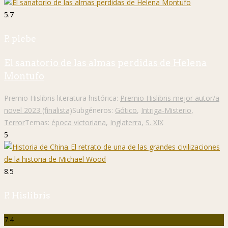
5.7
P. plebe
El sanatorio de las almas perdidas de Helena
Montufo
Premio Hislibris literatura histórica:
Premio Hislibris mejor autor/a
novel 2023 (finalista)
Subgéneros:
Gótico
,
Intriga-Misterio
,
Terror
Temas:
época victoriana
,
Inglaterra
,
S. XIX
5
8.5
P. Hislibris
7.4