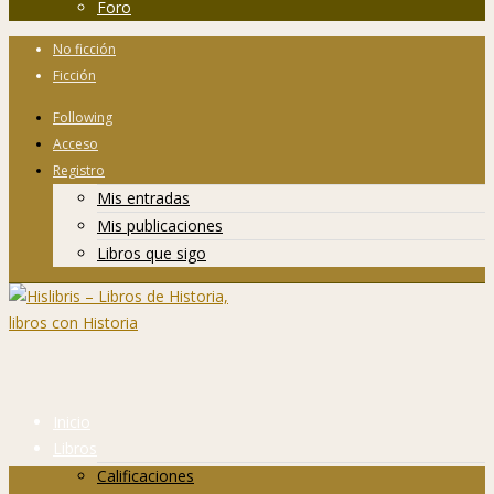
Foro
No ficción
Ficción
Following
Acceso
Registro
Mis entradas
Mis publicaciones
Libros que sigo
Inicio
Libros
Calificaciones