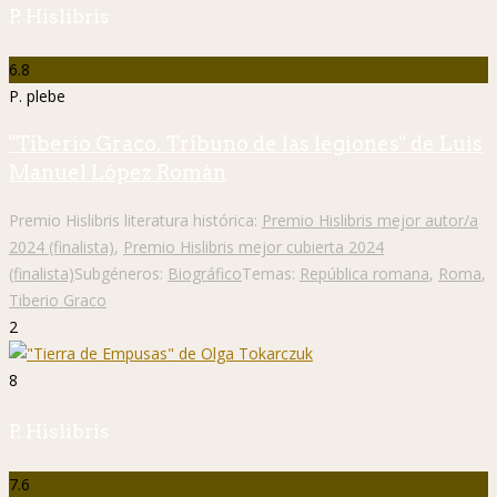
P. Hislibris
6.8
P. plebe
"Tiberio Graco. Tribuno de las legiones" de Luis
Manuel López Román
Premio Hislibris literatura histórica:
Premio Hislibris mejor autor/a
2024 (finalista)
,
Premio Hislibris mejor cubierta 2024
(finalista)
Subgéneros:
Biográfico
Temas:
República romana
,
Roma
,
Tiberio Graco
2
8
P. Hislibris
7.6