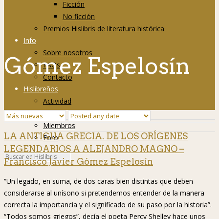
Ficción
No ficción
Premios Hislibris de literatura histórica
Info
Sobre nosotros
Gómez Espelosín
FAQs
Contacto
Hislibreños
Actividad
Grupos
Miembros
LA ANTIGUA GRECIA. DE LOS ORÍGENES
Foro
LEGENDARIOS A ALEJANDRO MAGNO –
Francisco Javier Gómez Espelosín
“Un legado, en suma, de dos caras bien distintas que deben
considerarse al unísono si pretendemos entender de la manera
correcta la importancia y el significado de su paso por la historia”.
“Todos somos griegos”, decía el poeta Percy Shelley hace unos