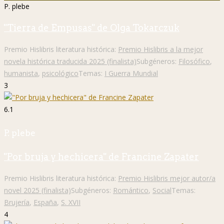
P. plebe
"Tierra de Empusas" de Olga Tokarczuk
Premio Hislibris literatura histórica:
Premio Hislibris a la mejor
novela histórica traducida 2025 (finalista)
Subgéneros:
Filosófico
,
humanista
,
psicológico
Temas:
I Guerra Mundial
3
6.1
P. plebe
"Por bruja y hechicera" de Francine Zapater
Premio Hislibris literatura histórica:
Premio Hislibris mejor autor/a
novel 2025 (finalista)
Subgéneros:
Romántico
,
Social
Temas:
Brujería
,
España
,
S. XVII
4