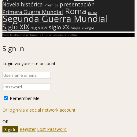
presentación
Novela histórica
Premios
Roma
Primera Guerra Mundial
Rusia
Segunda Guerra Mundial
Siglo XIX
siglo XX
siglo XVI
Viajes
vikingos
Todos los derechos pertenecen a Hislibris Asociación cultural
Sign In
Login via your site account
Remember Me
Or login via a social network account
OR
Register
Lost Password