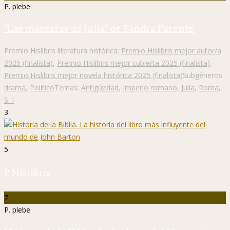
P. plebe
"Las máscaras de Julia" de Sandra Parente
Premio Hislibris literatura histórica:
Premio Hislibris mejor autor/a
2025 (finalista)
,
Premio Hislibris mejor cubierta 2025 (finalista)
,
Premio Hislibris mejor novela histórica 2025 (finalista)
Subgéneros:
drama
,
Político
Temas:
Antigüedad
,
Imperio romano
,
Julia
,
Roma
,
S. I
3
5
P. Hislibris
7
P. plebe