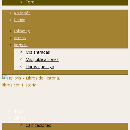
Foro
No ficción
Ficción
Following
Acceso
Registro
Mis entradas
Mis publicaciones
Libros que sigo
Inicio
Libros
Calificaciones