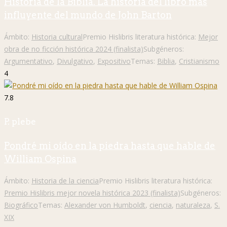
Historia de la Biblia. La historia del libro más
influyente del mundo de John Barton
Ámbito:
Historia cultural
Premio Hislibris literatura histórica:
Mejor
obra de no ficción histórica 2024 (finalista)
Subgéneros:
Argumentativo
,
Divulgativo
,
Expositivo
Temas:
Biblia
,
Cristianismo
4
7.8
P. plebe
Pondré mi oído en la piedra hasta que hable de
William Ospina
Ámbito:
Historia de la ciencia
Premio Hislibris literatura histórica:
Premio Hislibris mejor novela histórica 2023 (finalista)
Subgéneros:
Biográfico
Temas:
Alexander von Humboldt
,
ciencia
,
naturaleza
,
S.
XIX