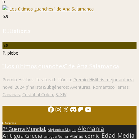
5
6.9
P. Hislibris
5.8
P. plebe
"Los últimos guanches" de Ana Salamanca
Premio Hislibris literatura histórica:
Premio Hislibris mejor autor/a
novel 2024 (finalista)
Subgéneros:
Aventuras
,
Romántico
Temas:
Canarias
,
Cristóbal Colón
,
S. XIV
Facebook
Instagram
X
Discord
Patreon
YouTube
Sorpresa
Alemania
2ª Guerra Mundial.
Alejandro Magno
Edad Media
Antigua Grecia
cómic
Atenas
antigua Roma