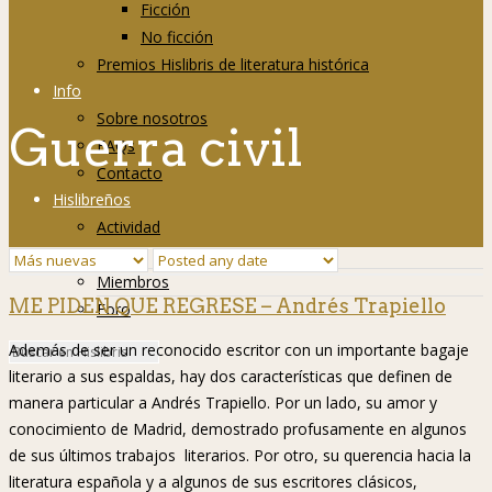
Ficción
No ficción
Premios Hislibris de literatura histórica
Info
Sobre nosotros
Guerra civil
FAQs
Contacto
Hislibreños
Actividad
Grupos
Miembros
ME PIDEN QUE REGRESE – Andrés Trapiello
Foro
Además de ser un reconocido escritor con un importante bagaje
literario a sus espaldas, hay dos características que definen de
manera particular a Andrés Trapiello. Por un lado, su amor y
conocimiento de Madrid, demostrado profusamente en algunos
de sus últimos trabajos literarios. Por otro, su querencia hacia la
literatura española y a algunos de sus escritores clásicos,