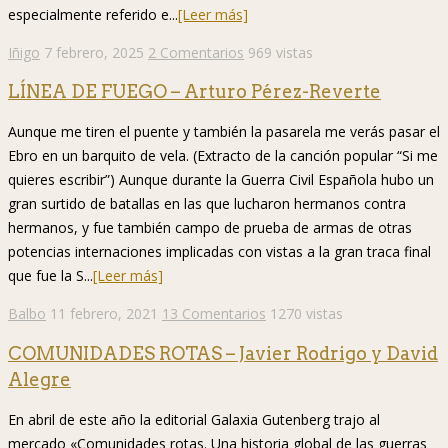
especialmente referido e...
[Leer más]
Iñigo
7 febrero, 2025
2 Comentarios
969 vistas
LÍNEA DE FUEGO – Arturo Pérez-Reverte
Aunque me tiren el puente y también la pasarela me verás pasar el
Ebro en un barquito de vela. (Extracto de la canción popular “Si me
quieres escribir”) Aunque durante la Guerra Civil Española hubo un
gran surtido de batallas en las que lucharon hermanos contra
hermanos, y fue también campo de prueba de armas de otras
potencias internaciones implicadas con vistas a la gran traca final
que fue la S...
[Leer más]
Balbo
11 febrero, 2021
13 Comentarios
1270 vistas
COMUNIDADES ROTAS – Javier Rodrigo y David
Alegre
En abril de este año la editorial Galaxia Gutenberg trajo al
mercado «Comunidades rotas. Una historia global de las guerras