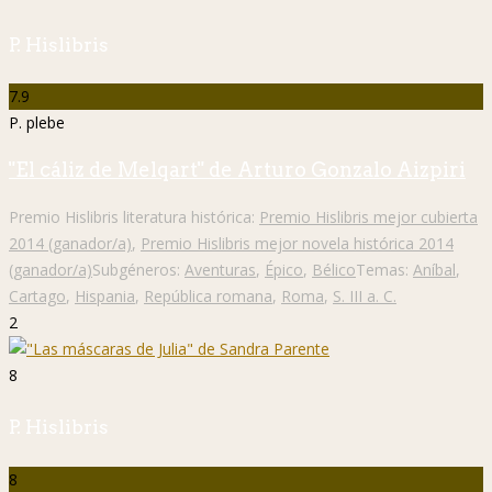
P. Hislibris
7.9
P. plebe
"El cáliz de Melqart" de Arturo Gonzalo Aizpiri
Premio Hislibris literatura histórica:
Premio Hislibris mejor cubierta
2014 (ganador/a)
,
Premio Hislibris mejor novela histórica 2014
(ganador/a)
Subgéneros:
Aventuras
,
Épico
,
Bélico
Temas:
Aníbal
,
Cartago
,
Hispania
,
República romana
,
Roma
,
S. III a. C.
2
8
P. Hislibris
8