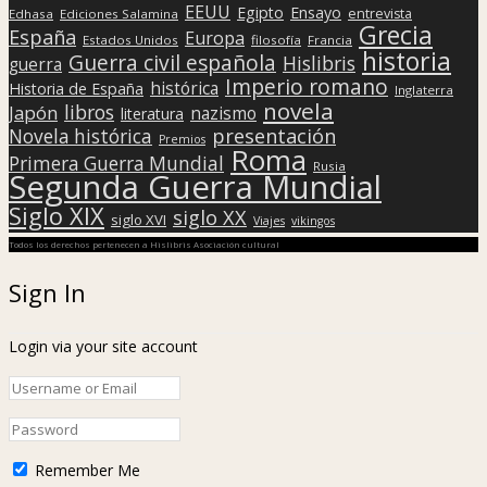
EEUU
Egipto
Ensayo
entrevista
Edhasa
Ediciones Salamina
Grecia
España
Europa
Estados Unidos
filosofía
Francia
historia
Guerra civil española
Hislibris
guerra
Imperio romano
histórica
Historia de España
Inglaterra
novela
libros
Japón
nazismo
literatura
presentación
Novela histórica
Premios
Roma
Primera Guerra Mundial
Rusia
Segunda Guerra Mundial
Siglo XIX
siglo XX
siglo XVI
Viajes
vikingos
Todos los derechos pertenecen a Hislibris Asociación cultural
Sign In
Login via your site account
Remember Me