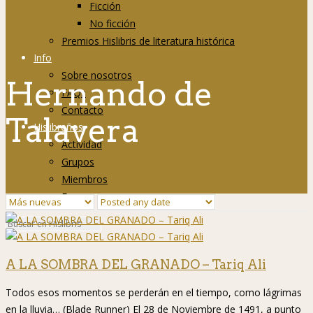
Ficción
No ficción
Premios Hislibris de literatura histórica
Info
Sobre nosotros
Hernando de
FAQs
Contacto
Talavera
Hislibreños
Actividad
Grupos
Miembros
Foro
A LA SOMBRA DEL GRANADO – Tariq Ali
Todos esos momentos se perderán en el tiempo, como lágrimas
en la lluvia… (Blade Runner) El 28 de Noviembre de 1491, a punto