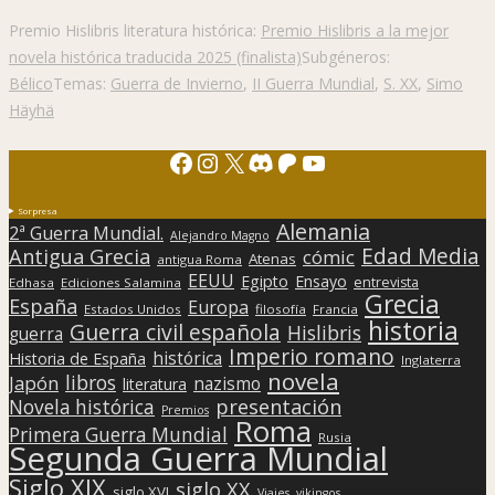
Premio Hislibris literatura histórica:
Premio Hislibris a la mejor
novela histórica traducida 2025 (finalista)
Subgéneros:
Bélico
Temas:
Guerra de Invierno
,
II Guerra Mundial
,
S. XX
,
Simo
Häyhä
Facebook
Instagram
X
Discord
Patreon
YouTube
Sorpresa
Alemania
2ª Guerra Mundial.
Alejandro Magno
Edad Media
Antigua Grecia
cómic
Atenas
antigua Roma
EEUU
Egipto
Ensayo
entrevista
Edhasa
Ediciones Salamina
Grecia
España
Europa
Estados Unidos
filosofía
Francia
historia
Guerra civil española
Hislibris
guerra
Imperio romano
histórica
Historia de España
Inglaterra
novela
libros
Japón
nazismo
literatura
presentación
Novela histórica
Premios
Roma
Primera Guerra Mundial
Rusia
Segunda Guerra Mundial
Siglo XIX
siglo XX
siglo XVI
Viajes
vikingos