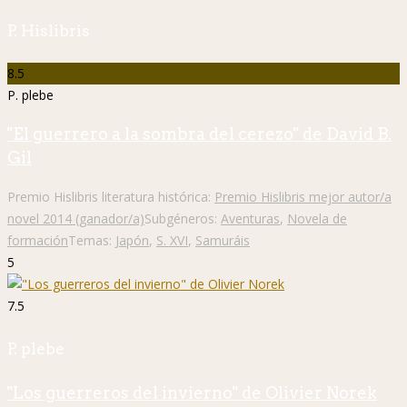
P. Hislibris
8.5
P. plebe
"El guerrero a la sombra del cerezo" de David B.
Gil
Premio Hislibris literatura histórica:
Premio Hislibris mejor autor/a
novel 2014 (ganador/a)
Subgéneros:
Aventuras
,
Novela de
formación
Temas:
Japón
,
S. XVI
,
Samuráis
5
7.5
P. plebe
"Los guerreros del invierno" de Olivier Norek