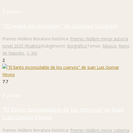
P. plebe
“El ocaso del príncipe” de Enrique Lacárcel
Premio Hislibris literatura histórica:
Premio Hislibris mejor autor/a
novel 2025 (finalista)
Subgéneros:
Biográfico
Temas:
Música
,
Reino
de Napoles
,
S. XVI
2
7.7
P. plebe
"El llanto inconsolable de los cuervos" de Juan
Luis Gomar Hoyos
Premio Hislibris literatura histórica:
Premio Hislibris mejor cubierta