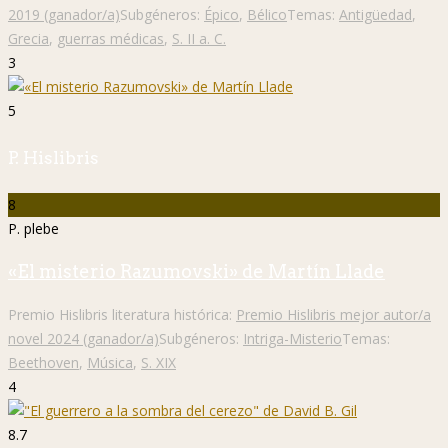
2019 (ganador/a)
Subgéneros:
Épico
,
Bélico
Temas:
Antigüedad
,
Grecia
,
guerras médicas
,
S. II a. C.
3
5
P. Hislibris
8
P. plebe
«El misterio Razumovski» de Martín Llade
Premio Hislibris literatura histórica:
Premio Hislibris mejor autor/a
novel 2024 (ganador/a)
Subgéneros:
Intriga-Misterio
Temas:
Beethoven
,
Música
,
S. XIX
4
8.7