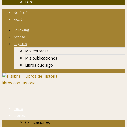
Foro
No ficción
Ficción
Following
Acceso
Registro
Mis entradas
Mis publicaciones
Libros que sigo
Inicio
Libros
Calificaciones