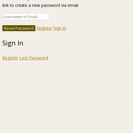
link to create a new password via email.
Register
Sign In
Sign In
Register
Lost Password
Ir a la barra de herramientas
Acerca
WordPress.org
de
Documentación
WordPress
Aprende WordPress
Soporte
Sugerencias
Acceder
Registrarse
Buscar