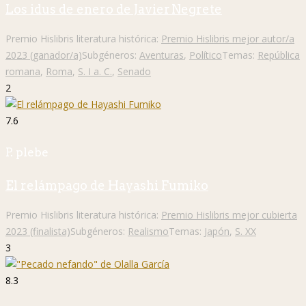
Los idus de enero de Javier Negrete
Premio Hislibris literatura histórica:
Premio Hislibris mejor autor/a
2023 (ganador/a)
Subgéneros:
Aventuras
,
Político
Temas:
República
romana
,
Roma
,
S. I a. C.
,
Senado
2
7.6
P. plebe
El relámpago de Hayashi Fumiko
Premio Hislibris literatura histórica:
Premio Hislibris mejor cubierta
2023 (finalista)
Subgéneros:
Realismo
Temas:
Japón
,
S. XX
3
8.3