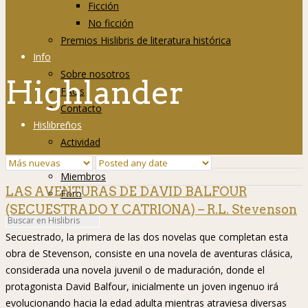
Ficción
No ficción
Premios Hislibris de literatura histórica
Info
Sobre nosotros
Highlander
FAQs
Contacto
Hislibreños
Actividad
Grupos
Miembros
LAS AVENTURAS DE DAVID BALFOUR
Foro
(SECUESTRADO Y CATRIONA) – R.L. Stevenson
Secuestrado, la primera de las dos novelas que completan esta
obra de Stevenson, consiste en una novela de aventuras clásica,
considerada una novela juvenil o de maduración, donde el
protagonista David Balfour, inicialmente un joven ingenuo irá
evolucionando hacia la edad adulta mientras atraviesa diversas