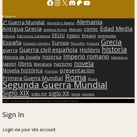
Facebook
Instagram
X
Discord
Patreon
YouTube
Sorpresa
Alemania
2ª Guerra Mundial.
Alejandro Magno
Edad Media
Antigua Grecia
cómic
Atenas
antigua Roma
EEUU
Egipto
Ensayo
entrevista
Edhasa
Ediciones Salamina
Grecia
España
Europa
Estados Unidos
filosofía
Francia
historia
Guerra civil española
Hislibris
guerra
Imperio romano
histórica
Historia de España
Inglaterra
novela
libros
Japón
nazismo
literatura
presentación
Novela histórica
Premios
Roma
Primera Guerra Mundial
Rusia
Segunda Guerra Mundial
Siglo XIX
siglo XX
siglo XVI
Viajes
vikingos
Todos los derechos pertenecen a Hislibris Asociación cultural
Sign In
Login via your site account