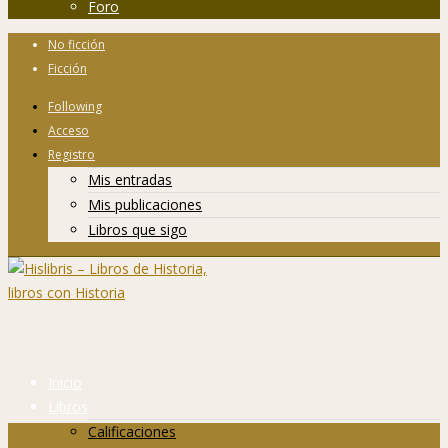
Foro
No ficción
Ficción
Following
Acceso
Registro
Mis entradas
Mis publicaciones
Libros que sigo
Inicio
Libros
Calificaciones