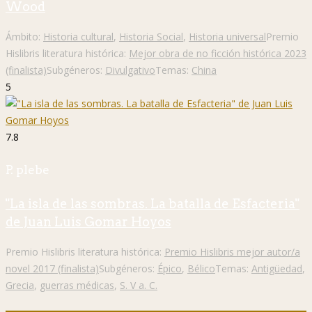
Wood
Ámbito:
Historia cultural
,
Historia Social
,
Historia universal
Premio
Hislibris literatura histórica:
Mejor obra de no ficción histórica 2023
(finalista)
Subgéneros:
Divulgativo
Temas:
China
5
7.8
P. plebe
"La isla de las sombras. La batalla de Esfacteria"
de Juan Luis Gomar Hoyos
Premio Hislibris literatura histórica:
Premio Hislibris mejor autor/a
novel 2017 (finalista)
Subgéneros:
Épico
,
Bélico
Temas:
Antigüedad
,
Grecia
,
guerras médicas
,
S. V a. C.