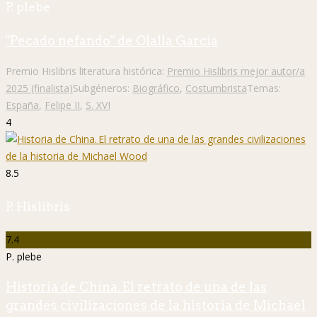
P. plebe
"Pecado nefando" de Olalla García
Premio Hislibris literatura histórica:
Premio Hislibris mejor autor/a
2025 (finalista)
Subgéneros:
Biográfico
,
Costumbrista
Temas:
España
,
Felipe II
,
S. XVI
4
8.5
P. Hislibris
7.4
P. plebe
Historia de China. El retrato de una de las
grandes civilizaciones de la historia de Michael