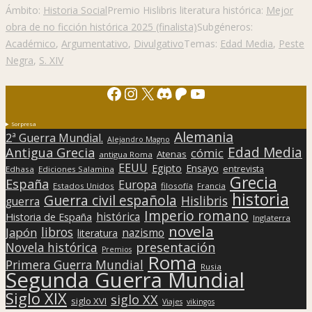
Ámbito:
Historia Social
Premio Hislibris literatura histórica:
Mejor
obra de no ficción histórica 2025 (finalista)
Subgéneros:
Académico
,
Argumentativo
,
Divulgativo
Temas:
Edad Media
,
Peste
Negra
,
S. XIV
Facebook
Instagram
X
Discord
Patreon
YouTube
Sorpresa
Alemania
2ª Guerra Mundial.
Alejandro Magno
Edad Media
Antigua Grecia
cómic
Atenas
antigua Roma
EEUU
Egipto
Ensayo
entrevista
Edhasa
Ediciones Salamina
Grecia
España
Europa
Estados Unidos
filosofía
Francia
historia
Guerra civil española
Hislibris
guerra
Imperio romano
histórica
Historia de España
Inglaterra
novela
libros
Japón
nazismo
literatura
presentación
Novela histórica
Premios
Roma
Primera Guerra Mundial
Rusia
Segunda Guerra Mundial
Siglo XIX
siglo XX
siglo XVI
Viajes
vikingos