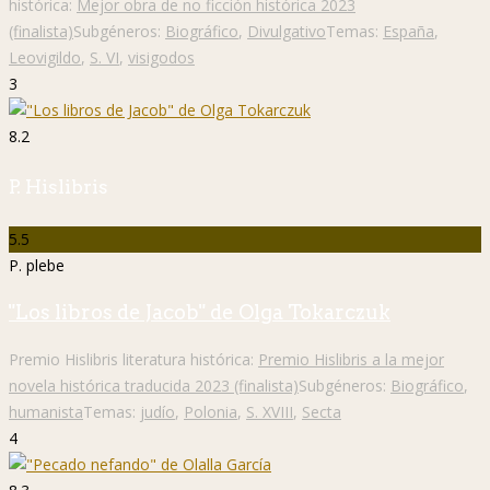
histórica:
Mejor obra de no ficción histórica 2023
(finalista)
Subgéneros:
Biográfico
,
Divulgativo
Temas:
España
,
Leovigildo
,
S. VI
,
visigodos
3
8.2
P. Hislibris
5.5
P. plebe
"Los libros de Jacob" de Olga Tokarczuk
Premio Hislibris literatura histórica:
Premio Hislibris a la mejor
novela histórica traducida 2023 (finalista)
Subgéneros:
Biográfico
,
humanista
Temas:
judío
,
Polonia
,
S. XVIII
,
Secta
4