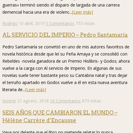
guerras» terminó siendo el disparo de largada de una carrera
demencial hacia una era de violenc...
[Leer más]
Rodrigo
10 abril, 2019
5 Comentarios
773 vistas
AL SERVICIO DEL IMPERIO – Pedro Santamaría
Pedro Santamaría se convirtió en uno de mis autores favoritos de
novela histórica desde que leí su Peña Amaya y se consolidó con
Rebeldes -novela ganadora de un Premio Hislibris- y Godos; ahora
vuelve a la carga con Al servicio de Imperio. En algunas de sus
novelas suele tener bastante peso su Cantabria natal y tras dejar
el terruño apartado en Godos vuelve a él en esta nueva aventura
literaria de...
[Leer más]
Vorimir
21 agosto, 2018
10 Comentarios
873 vistas
SEIS AÑOS QUE CAMBIARON EL MUNDO –
Hélène Carrère d’Encausse
Vaya por delante que el libro no pretende relatar lo nunca