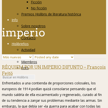
Ficción
No ficción
Premios Hislibris de literatura histórica
Info
Sobre nosotros
imperio
FAQs
Contacto
Hislibreños
Actividad
Grupos
Miembros
RÉQUIEM POR UN IMPERIO DIFUNTO – François
Foro
Fejtö
Enfrentados a una contienda de proporciones colosales, los
europeos de 1914 podían quizá consolarse pensando que el
mundo saldría de ella escarmentado y regenerado, curado al fin
de su tendencia a zanjar sus problemas mediante las armas. Sin
embargo, la que debía ser «la guerra para acabar con todas las