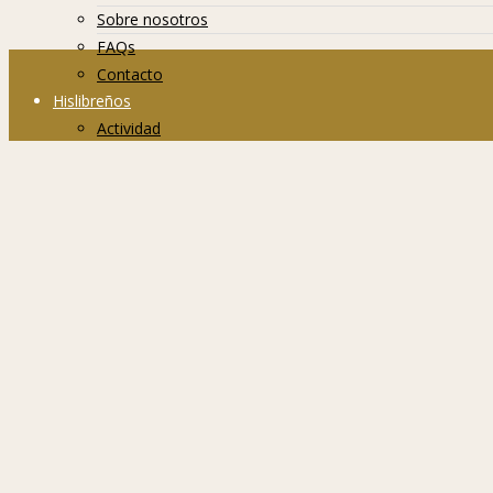
Sobre nosotros
FAQs
Contacto
Hislibreños
Actividad
Grupos
Miembros
Foro
Javier Negrete
ODISEA – Javier Negrete