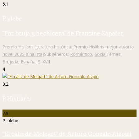
6.1
P. plebe
"Por bruja y hechicera" de Francine Zapater
Premio Hislibris literatura histórica:
Premio Hislibris mejor autor/a
novel 2025 (finalista)
Subgéneros:
Romántico
,
Social
Temas:
Brujería
,
España
,
S. XVII
4
8.2
P. Hislibris
7.9
P. plebe
"El cáliz de Melqart" de Arturo Gonzalo Aizpiri