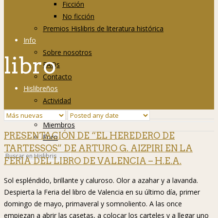
Ficción
No ficción
Premios Hislibris de literatura histórica
Info
Sobre nosotros
libro
FAQs
Contacto
Hislibreños
Actividad
Grupos
Miembros
PRESENTACIÓN DE “EL HEREDERO DE
Foro
TARTESSOS” DE ARTURO G. AIZPIRI EN LA
FERIA DEL LIBRO DE VALENCIA – H.E.A.
Sol espléndido, brillante y caluroso. Olor a azahar y a lavanda.
Despierta la Feria del libro de Valencia en su último día, primer
domingo de mayo, primaveral y somnoliento. A las once
empiezan a abrir las casetas, a colocar los carteles y a llegar uno