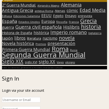
Sorpresa
Alemania
2ª Guerra Mundial.
Alejandro Magno
Edad Media
Antigua Grecia
cómic
Atenas
antigua Roma
EEUU
Egipto
Ensayo
entrevista
Edhasa
Ediciones Salamina
Grecia
España
Europa
Estados Unidos
filosofía
Francia
historia
Guerra civil española
Hislibris
guerra
Imperio romano
histórica
Historia de España
Inglaterra
novela
libros
Japón
nazismo
literatura
presentación
Novela histórica
Premios
Roma
Primera Guerra Mundial
Rusia
Segunda Guerra Mundial
Siglo XIX
siglo XX
siglo XVI
Viajes
vikingos
Todos los derechos pertenecen a Hislibris Asociación cultural
Sign In
Login via your site account