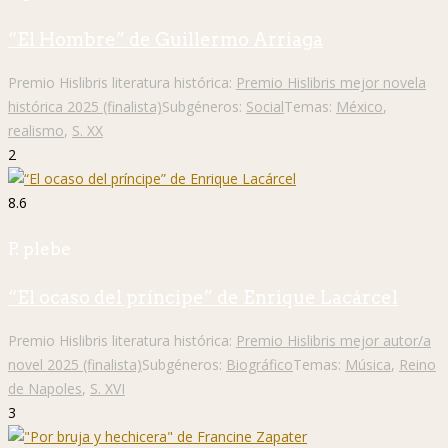
“El Hombre” de Guillermo Arriaga
Premio Hislibris literatura histórica:
Premio Hislibris mejor novela
histórica 2025 (finalista)
Subgéneros:
Social
Temas:
México
,
realismo
,
S. XX
2
8.6
P. plebe
“El ocaso del príncipe” de Enrique Lacárcel
Premio Hislibris literatura histórica:
Premio Hislibris mejor autor/a
novel 2025 (finalista)
Subgéneros:
Biográfico
Temas:
Música
,
Reino
de Napoles
,
S. XVI
3