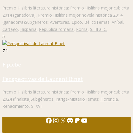
Premio Hislibris literatura histórica:
Premio Hislibris mejor cubierta
2014 (ganador/a)
,
Premio Hislibris mejor novela histórica 2014
(ganador/a)
Subgéneros:
Aventuras
,
Épico
,
Bélico
Temas:
Aníbal
,
Cartago
,
Hispania
,
República romana
,
Roma
,
S. III a. C.
5
7.1
P. plebe
Perspectivas de Laurent Binet
Premio Hislibris literatura histórica:
Premio Hislibris mejor cubierta
2024 (finalista)
Subgéneros:
Intriga-Misterio
Temas:
Florencia
,
Renacimiento
,
S. XVI
Facebook
Instagram
X
Discord
Patreon
YouTube