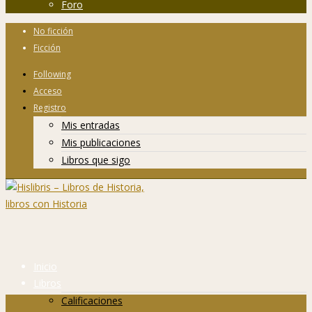
Foro
No ficción
Ficción
Following
Acceso
Registro
Mis entradas
Mis publicaciones
Libros que sigo
Inicio
Libros
Calificaciones