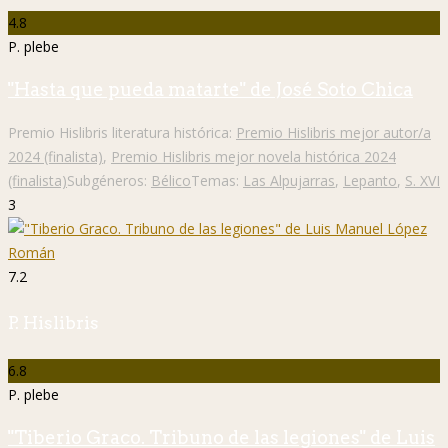
(finalista)
Subgéneros:
Bélico
Temas:
Las Alpujarras
,
Lepanto
,
S. XVI
3
7.2
P. Hislibris
6.8
P. plebe
"Tiberio Graco. Tribuno de las legiones" de Luis
Manuel López Román
Premio Hislibris literatura histórica:
Premio Hislibris mejor autor/a
2024 (finalista)
,
Premio Hislibris mejor cubierta 2024
(finalista)
Subgéneros:
Biográfico
Temas:
República romana
,
Roma
,
Tiberio Graco
4