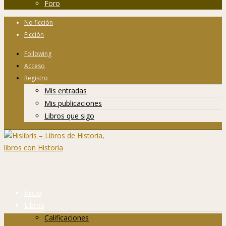
Foro
No ficción
Ficción
Following
Acceso
Registro
Mis entradas
Mis publicaciones
Libros que sigo
Inicio
Libros
Calificaciones