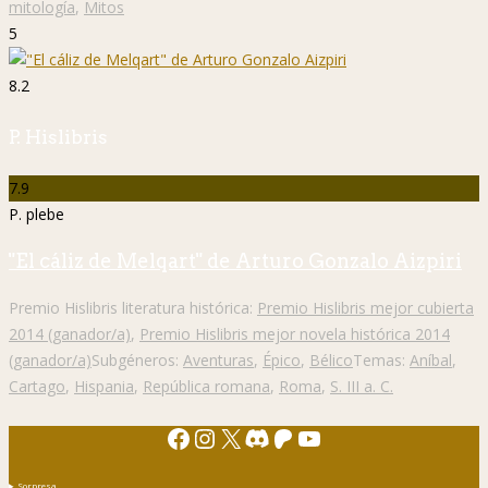
7.9
P. plebe
"El cáliz de Melqart" de Arturo Gonzalo Aizpiri
Premio Hislibris literatura histórica:
Premio Hislibris mejor cubierta
2014 (ganador/a)
,
Premio Hislibris mejor novela histórica 2014
(ganador/a)
Subgéneros:
Aventuras
,
Épico
,
Bélico
Temas:
Aníbal
,
Cartago
,
Hispania
,
República romana
,
Roma
,
S. III a. C.
Facebook
Instagram
X
Discord
Patreon
YouTube
Sorpresa
Alemania
2ª Guerra Mundial.
Alejandro Magno
Edad Media
Antigua Grecia
cómic
Atenas
antigua Roma
EEUU
Egipto
Ensayo
entrevista
Edhasa
Ediciones Salamina
Grecia
España
Europa
Estados Unidos
filosofía
Francia
historia
Guerra civil española
Hislibris
guerra
Imperio romano
histórica
Historia de España
Inglaterra
novela
libros
Japón
nazismo
literatura