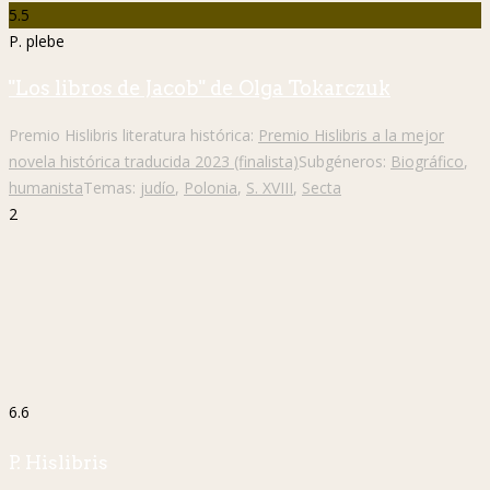
"Los libros de Jacob" de Olga Tokarczuk
Premio Hislibris literatura histórica:
Premio Hislibris a la mejor
novela histórica traducida 2023 (finalista)
Subgéneros:
Biográfico
,
humanista
Temas:
judío
,
Polonia
,
S. XVIII
,
Secta
2
6.6
P. Hislibris
4.8
P. plebe
"Hasta que pueda matarte" de José Soto Chica
Premio Hislibris literatura histórica:
Premio Hislibris mejor autor/a
2024 (finalista)
,
Premio Hislibris mejor novela histórica 2024