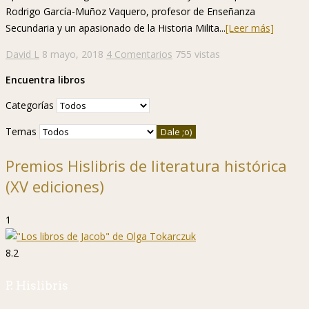
Secundaria y un apasionado de la Historia Milita...
[Leer más]
David L
8 mayo, 2018
4 Comentarios
755 vistas
Encuentra libros
Categorías
Temas
Premios Hislibris de literatura histórica
(XV ediciones)
1
8.2
P. Hislibris
5.5
P. plebe