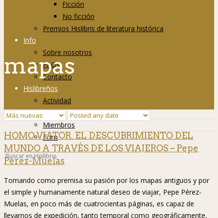
Ficción
No ficción
Premios Hislibris de literatura histórica
Info
Sobre nosotros
mapas
FAQs
Contacto
Hislibreños
Actividad
Grupos
Miembros
HOMO VIATOR. EL DESCUBRIMIENTO DEL
Foro
MUNDO A TRAVÉS DE LOS VIAJEROS – Pepe
Pérez-Muelas
Tomando como premisa su pasión por los mapas antiguos y por
el simple y humanamente natural deseo de viajar, Pepe Pérez-
Muelas, en poco más de cuatrocientas páginas, es capaz de
llevarnos de expedición, tanto temporal como geográficamente,