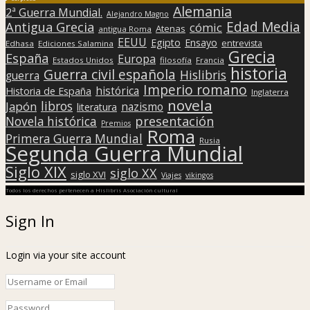
presentación
Novela histórica
Premios
Roma
Primera Guerra Mundial
Rusia
Segunda Guerra Mundial
Siglo XIX
siglo XX
siglo XVI
Viajes
vikingos
Todos los derechos pertenecen a Hislibris Asociación cultural
Sign In
Login via your site account
Remember Me
Or login via a social network account
OR
Register
Lost Password