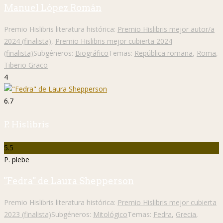
6.7
P. Hislibris
5.5
P. plebe
"Fedra" de Laura Shepperson
Premio Hislibris literatura histórica:
Premio Hislibris mejor cubierta
2023 (finalista)
Subgéneros:
Mitológico
Temas:
Fedra
,
Grecia
,
mitología
,
Mitos
5
8.2
P. Hislibris