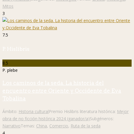
Mitos
3
7.5
P. Hislibris
8.5
P. plebe
Los caminos de la seda. La historia del
encuentro entre Oriente y Occidente de Eva
Tobalina
Ámbito:
Historia cultural
Premio Hislibris literatura histórica:
Mejor
obra de no ficción histórica 2024 (ganador/a)
Subgéneros:
Narrativo
Temas:
China
,
Comercio
,
Ruta de la seda
4