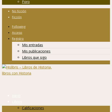
Foro
No ficción
Ficción
Following
Acceso
Registro
Mis entradas
Mis publicaciones
Libros que sigo
Inicio
Libros
Calificaciones