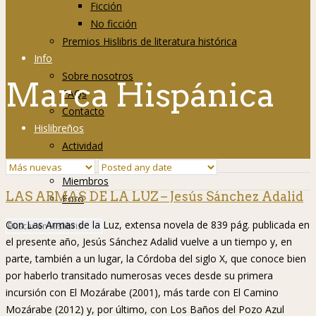
Ficción
No ficción
Premios Hislibris de literatura histórica
Info
Sobre nosotros
Marca Hispánica
FAQs
Contacto
Hislibreños
Actividad
Grupos
Miembros
LAS ARMAS DE LA LUZ – Jesús Sánchez Adalid
Foro
Con Las Armas de la Luz, extensa novela de 839 pág. publicada en
el presente año, Jesús Sánchez Adalid vuelve a un tiempo y, en
parte, también a un lugar, la Córdoba del siglo X, que conoce bien
por haberlo transitado numerosas veces desde su primera
incursión con El Mozárabe (2001), más tarde con El Camino
Mozárabe (2012) y, por último, con Los Baños del Pozo Azul