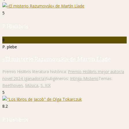
5
P. Hislibris
8
P. plebe
«El misterio Razumovski» de Martín Llade
Premio Hislibris literatura histórica:
Premio Hislibris mejor autor/a
novel 2024 (ganador/a)
Subgéneros:
Intriga-Misterio
Temas:
Beethoven
,
Música
,
S. XIX
5
8.2
P. Hislibris