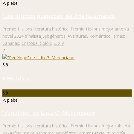
P. plebe
"Los últimos guanches" de Ana Salamanca
Premio Hislibris literatura histórica:
Premio Hislibris mejor autor/a
novel 2024 (finalista)
Subgéneros:
Aventuras
,
Romántico
Temas:
Canarias
,
Cristóbal Colón
,
S. XIV
2
5.8
P. Hislibris
5.8
P. plebe
"Penélope" de Lidia G. Merenciano
Premio Hislibris literatura histórica:
Premio Hislibris mejor cubierta
2024 (finalista)
Subgéneros:
Mitológico
Temas:
Grecia
,
mitología
,