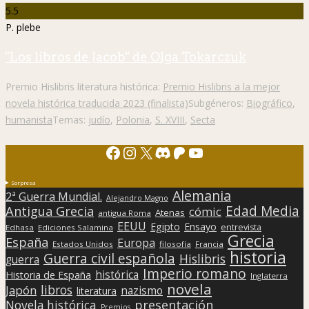
5.5
P. plebe
"Los libros de Jacob" de Olga Tokarczuk
Premio Hislibris literatura histórica:
Premio Hislibris a la mejor
novela histórica traducida 2023 (finalista)
Subgéneros:
Biográfico
,
humanista
Temas:
judío
,
Polonia
,
S. XVIII
,
Secta
Facebook
Instagram
X
Discord
Patreon
YouTube
Sorpresa
Alemania
2ª Guerra Mundial.
Alejandro Magno
Edad Media
Antigua Grecia
cómic
Atenas
antigua Roma
EEUU
Egipto
Ensayo
entrevista
Edhasa
Ediciones Salamina
Grecia
España
Europa
Estados Unidos
filosofía
Francia
historia
Guerra civil española
Hislibris
guerra
Imperio romano
histórica
Historia de España
Inglaterra
novela
libros
Japón
nazismo
literatura
presentación
Novela histórica
Premios