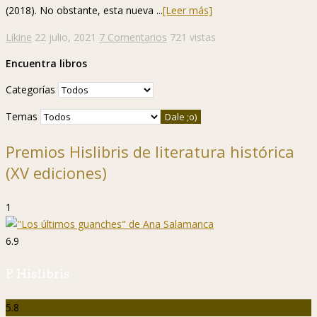
(2018). No obstante, esta nueva ...
[Leer más]
Likine
22 julio, 2021
7 Comentarios
721 vistas
Encuentra libros
Categorías
Temas
Premios Hislibris de literatura histórica
(XV ediciones)
1
6.9
P. Hislibris
5.8