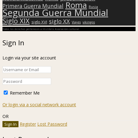
Roma
Primera Guerra Mundial
Rusia
Segunda Guerra Mundial
Siglo XIX
siglo XX
siglo XVI
Viajes
vikingos
Todos los derechos pertenecen a Hislibris Asociación cultural
Sign In
Login via your site account
Remember Me
Or login via a social network account
OR
Register
Lost Password