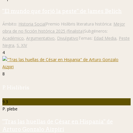
"El mundo que forjó la peste" de James Belich
Ámbito:
Historia Social
Premio Hislibris literatura histórica:
Mejor
obra de no ficción histórica 2025 (finalista)
Subgéneros:
Académico
,
Argumentativo
,
Divulgativo
Temas:
Edad Media
,
Peste
Negra
,
S. XIV
4
8
P. Hislibris
9.3
P. plebe
"Tras las huellas de César en Hispania" de
Arturo Gonzalo Aizpiri