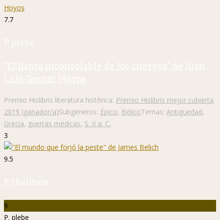
7.7
P. plebe
"El llanto inconsolable de los cuervos" de Juan
Luis Gomar Hoyos
Premio Hislibris literatura histórica:
Premio Hislibris mejor cubierta
2019 (ganador/a)
Subgéneros:
Épico
,
Bélico
Temas:
Antigüedad
,
Grecia
,
guerras médicas
,
S. II a. C.
3
9.5
P. Hislibris
9
P. plebe