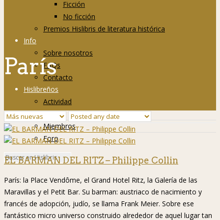
Ficción
No ficción
Premios Hislibris de literatura histórica
Info
Sobre nosotros
París
FAQs
Contacto
Hislibreños
Actividad
Grupos
Miembros
Foro
EL BARMAN DEL RITZ – Philippe Collin
París: la Place Vendôme, el Grand Hotel Ritz, la Galería de las
Maravillas y el Petit Bar. Su barman: austriaco de nacimiento y
francés de adopción, judío, se llama Frank Meier. Sobre ese
fantástico micro universo construido alrededor de aquel lugar tan