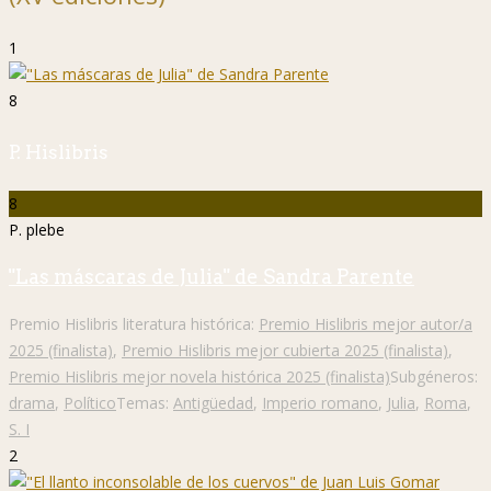
1
8
P. Hislibris
8
P. plebe
"Las máscaras de Julia" de Sandra Parente
Premio Hislibris literatura histórica:
Premio Hislibris mejor autor/a
2025 (finalista)
,
Premio Hislibris mejor cubierta 2025 (finalista)
,
Premio Hislibris mejor novela histórica 2025 (finalista)
Subgéneros:
drama
,
Político
Temas:
Antigüedad
,
Imperio romano
,
Julia
,
Roma
,
S. I
2