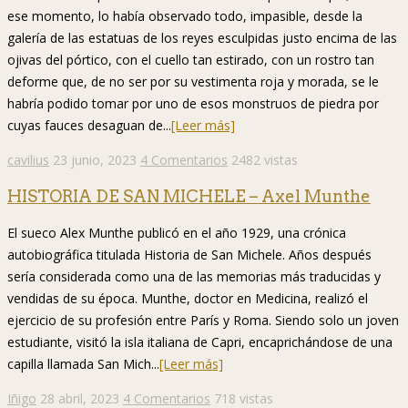
ese momento, lo había observado todo, impasible, desde la
galería de las estatuas de los reyes esculpidas justo encima de las
ojivas del pórtico, con el cuello tan estirado, con un rostro tan
deforme que, de no ser por su vestimenta roja y morada, se le
habría podido tomar por uno de esos monstruos de piedra por
cuyas fauces desaguan de...
[Leer más]
cavilius
23 junio, 2023
4 Comentarios
2482 vistas
HISTORIA DE SAN MICHELE – Axel Munthe
El sueco Alex Munthe publicó en el año 1929, una crónica
autobiográfica titulada Historia de San Michele. Años después
sería considerada como una de las memorias más traducidas y
vendidas de su época. Munthe, doctor en Medicina, realizó el
ejercicio de su profesión entre París y Roma. Siendo solo un joven
estudiante, visitó la isla italiana de Capri, encaprichándose de una
capilla llamada San Mich...
[Leer más]
Iñigo
28 abril, 2023
4 Comentarios
718 vistas