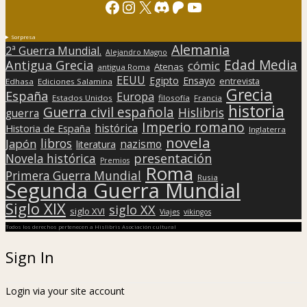
Facebook
Instagram
X
Discord
Patreon
YouTube
Sorpresa
Alemania
2ª Guerra Mundial.
Alejandro Magno
Edad Media
Antigua Grecia
cómic
Atenas
antigua Roma
EEUU
Egipto
Ensayo
entrevista
Edhasa
Ediciones Salamina
Grecia
España
Europa
Estados Unidos
filosofía
Francia
historia
Guerra civil española
Hislibris
guerra
Imperio romano
histórica
Historia de España
Inglaterra
novela
libros
Japón
nazismo
literatura
presentación
Novela histórica
Premios
Roma
Primera Guerra Mundial
Rusia
Segunda Guerra Mundial
Siglo XIX
siglo XX
siglo XVI
Viajes
vikingos
Todos los derechos pertenecen a Hislibris Asociación cultural
Sign In
Login via your site account