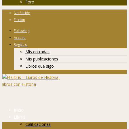
Foro
No ficción
Ficción
Following
Acceso
Registro
Mis entradas
Mis publicaciones
Libros que sigo
Inicio
Libros
Calificaciones