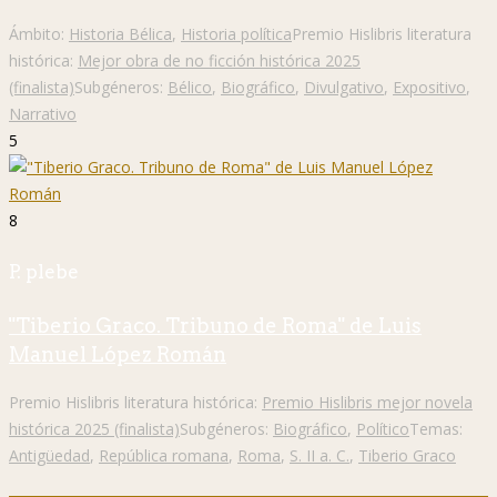
Ámbito:
Historia Bélica
,
Historia política
Premio Hislibris literatura
histórica:
Mejor obra de no ficción histórica 2025
(finalista)
Subgéneros:
Bélico
,
Biográfico
,
Divulgativo
,
Expositivo
,
Narrativo
5
8
P. plebe
"Tiberio Graco. Tribuno de Roma" de Luis
Manuel López Román
Premio Hislibris literatura histórica:
Premio Hislibris mejor novela
histórica 2025 (finalista)
Subgéneros:
Biográfico
,
Político
Temas:
Antigüedad
,
República romana
,
Roma
,
S. II a. C.
,
Tiberio Graco