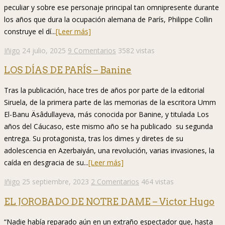
peculiar y sobre ese personaje principal tan omnipresente durante
los años que dura la ocupación alemana de París, Philippe Collin
construye el dí...
[Leer más]
Iñigo
24 julio, 2025
9 Comentarios
3582 vistas
LOS DÍAS DE PARÍS – Banine
Tras la publicación, hace tres de años por parte de la editorial
Siruela, de la primera parte de las memorias de la escritora Umm
El-Banu Äsâdullayeva, más conocida por Banine, y titulada Los
años del Cáucaso, este mismo año se ha publicado su segunda
entrega. Su protagonista, tras los dimes y diretes de su
adolescencia en Azerbaiyán, una revolución, varias invasiones, la
caída en desgracia de su...
[Leer más]
Iñigo
25 septiembre, 2023
2 Comentarios
464 vistas
EL JOROBADO DE NOTRE DAME – Victor Hugo
“Nadie había reparado aún en un extraño espectador que, hasta