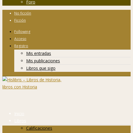
Foro
No ficción
Ficción
Following
Acceso
Registro
Mis entradas
Mis publicaciones
Libros que sigo
Inicio
Libros
Calificaciones