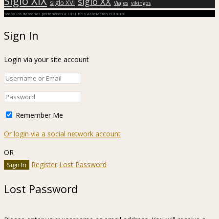
Siglo XIX
siglo XX
siglo XVI
Viajes
vikingos
Todos los derechos pertenecen a Hislibris Asociación cultural
Sign In
Login via your site account
Remember Me
Or login via a social network account
OR
Register
Lost Password
Lost Password