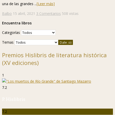
una de las grandes ...
[Leer más]
Balbo
15 abril, 2021
3 Comentarios
508 vistas
Encuentra libros
Categorías
Temas
Premios Hislibris de literatura histórica
(XV ediciones)
1
7.2
P. Hislibris
7.2