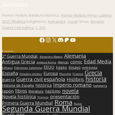
Blakemore
Premio Hislibris literatura histórica:
Premio Hislibris mejor cubierta
2025 (finalista)
Subgéneros:
humanista
,
Social
Temas:
Brujería
,
Guerra Civil inglesa
,
S. XVII
Facebook
Instagram
X
Discord
Patreon
YouTube
Sorpresa
Alemania
2ª Guerra Mundial.
Alejandro Magno
Edad Media
Antigua Grecia
cómic
Atenas
antigua Roma
EEUU
Egipto
Ensayo
entrevista
Edhasa
Ediciones Salamina
Grecia
España
Europa
Estados Unidos
filosofía
Francia
historia
Guerra civil española
Hislibris
guerra
Imperio romano
histórica
Historia de España
Inglaterra
novela
libros
Japón
nazismo
literatura
presentación
Novela histórica
Premios
Roma
Primera Guerra Mundial
Rusia
Segunda Guerra Mundial