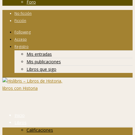
Foro
No ficción
Ficción
Following
Acceso
Registro
Mis entradas
Mis publicaciones
Libros que sigo
Inicio
Libros
Calificaciones