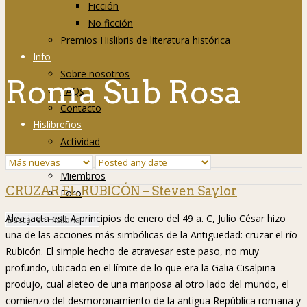
Ficción
No ficción
Premios Hislibris de literatura histórica
Info
Sobre nosotros
Roma Sub Rosa
FAQs
Contacto
Hislibreños
Actividad
Grupos
Miembros
CRUZAR EL RUBICÓN – Steven Saylor
Foro
Alea jacta est. A principios de enero del 49 a. C, Julio César hizo
una de las acciones más simbólicas de la Antigüedad: cruzar el río
Rubicón. El simple hecho de atravesar este paso, no muy
profundo, ubicado en el límite de lo que era la Galia Cisalpina
produjo, cual aleteo de una mariposa al otro lado del mundo, el
comienzo del desmoronamiento de la antigua República romana y