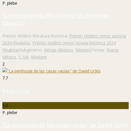
P. plebe
"Los muertos de Río Grande" de Santiago
Mazarro
Premio Hislibris literatura histórica:
Premio Hislibris mejor autor/a
2024 (finalista)
,
Premio Hislibris mejor novela histórica 2024
(finalista)
Subgéneros:
Intriga-Misterio
,
Western
Temas:
Nuevo
México
,
S. XIX
,
Western
2
7.7
P. Hislibris
5.5
P. plebe
"La península de las casas vacías" de David Uclés