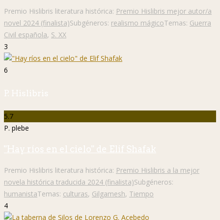
Premio Hislibris literatura histórica:
Premio Hislibris mejor autor/a
novel 2024 (finalista)
Subgéneros:
realismo mágico
Temas:
Guerra
Civil española
,
S. XX
3
6
P. Hislibris
5.7
P. plebe
"Hay ríos en el cielo" de Elif Shafak
Premio Hislibris literatura histórica:
Premio Hislibris a la mejor
novela histórica traducida 2024 (finalista)
Subgéneros:
humanista
Temas:
culturas
,
Gilgamesh
,
Tiempo
4