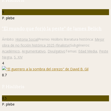
P. Hislibris
9
P. plebe
"El mundo que forjó la peste" de James Belich
Ámbito:
Historia Social
Premio Hislibris literatura histórica:
Mejor
obra de no ficción histórica 2025 (finalista)
Subgéneros:
Académico
,
Argumentativo
,
Divulgativo
Temas:
Edad Media
,
Peste
Negra
,
S. XIV
4
8.7
P. Hislibris
8.5
P. plebe