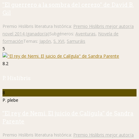
"El guerrero a la sombra del cerezo" de David B.
Gil
Premio Hislibris literatura histórica:
Premio Hislibris mejor autor/a
novel 2014 (ganador/a)
Subgéneros:
Aventuras
,
Novela de
formación
Temas:
Japón
,
S. XVI
,
Samuráis
5
8.2
P. Hislibris
8
P. plebe
"El rey de Nemi. El juicio de Calígula" de Sandra
Parente
Premio Hislibris literatura histórica:
Premio Hislibris mejor autor/a