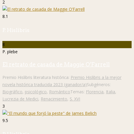
2
8.1
P. Hislibris
8
P. plebe
El retrato de casada de Maggie O’Farrell
Premio Hislibris literatura histórica:
Premio Hislibris a la mejor
novela histórica traducida 2023 (ganador/a)
Subgéneros:
Biográfico
,
psicológico
,
Romántico
Temas:
Florencia
,
Italia
,
Lucrezia de Medici
,
Renacimiento
,
S. XVI
3
9.5