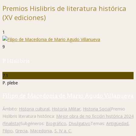
Premios Hislibris de literatura histórica
(XV ediciones)
1
9
P. Hislibris
7.1
P. plebe
Filipo de Macedonia de Mario Agudo Villanueva
Ámbito:
Historia cultural
,
Historia Militar
,
Historia Social
Premio
Hislibris literatura histórica:
Mejor obra de no ficción histórica 2024
(finalista)
Subgéneros:
Biográfico
,
Divulgativo
Temas:
Antigüedad
,
Filipo
,
Grecia
,
Macedonia
,
S. IV a. C.