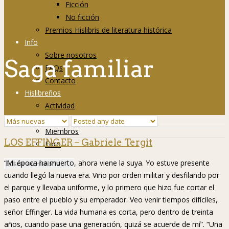
Ficción
No ficción
Premios Hislibris de literatura histórica
Info
Sobre nosotros
Saga familiar
FAQs
Contacto
Hislibreños
Actividad
Grupos
Miembros
LOS EFFINGER – Gabriele Tergit
Foro
“Mi época ha muerto, ahora viene la suya. Yo estuve presente
cuando llegó la nueva era. Vino por orden militar y desfilando por
el parque y llevaba uniforme, y lo primero que hizo fue cortar el
paso entre el pueblo y su emperador. Veo venir tiempos difíciles,
señor Effinger. La vida humana es corta, pero dentro de treinta
años, cuando pase una generación, quizá se acuerde de mí”. “Una