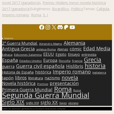
novel 2017 (ganador/a)
,
Premio Hislibris mejor novela histórica
2017 (ganador/a)
Subgéneros:
Biográfico
,
Político
Temas:
Calígula
,
Imperio romano
,
Roma
,
S. I
Facebook
Instagram
X
Discord
Patreon
YouTube
Sorpresa
Alemania
2ª Guerra Mundial.
Alejandro Magno
Edad Media
Antigua Grecia
cómic
Atenas
antigua Roma
EEUU
Egipto
Ensayo
entrevista
Edhasa
Ediciones Salamina
Grecia
España
Europa
Estados Unidos
filosofía
Francia
historia
Guerra civil española
Hislibris
guerra
Imperio romano
histórica
Historia de España
Inglaterra
novela
libros
Japón
nazismo
literatura
presentación
Novela histórica
Premios
Roma
Primera Guerra Mundial
Rusia
Segunda Guerra Mundial
Siglo XIX
siglo XX
siglo XVI
Viajes
vikingos
Todos los derechos pertenecen a Hislibris Asociación cultural