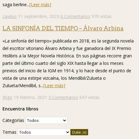
saga berline...
[Leer más]
cavilius
11 septiembre, 2023
6 Comentarios
970 vistas
LA SINFONÍA DEL TIEMPO – Álvaro Arbina
«La sinfonía del tiempo» publicada en 2018, es la segunda novela
del escritor vitoriano Álvaro Arbina y fue ganadora del IX Premio
Hislibris a la Mejor Novela Histórica. En sus páginas recorre gran
parte del último cuarto del siglo XIX hasta llegar a los meses
previos del inicio de la IGM en 1914, y lo hace desde el punto de
vista de una estirpe vizcaína, los Mendíbil/Zulueta o
Zulueta/Mendíbil, s...
[Leer más]
Iñigo
19 febrero, 2021
3 Comentarios
647 vistas
Encuentra libros
Categorías
Temas