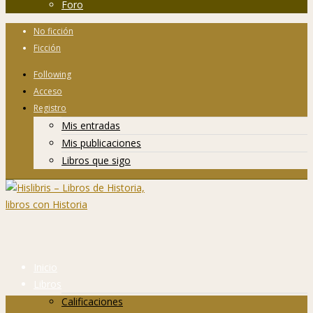
Foro
No ficción
Ficción
Following
Acceso
Registro
Mis entradas
Mis publicaciones
Libros que sigo
Inicio
Libros
Calificaciones