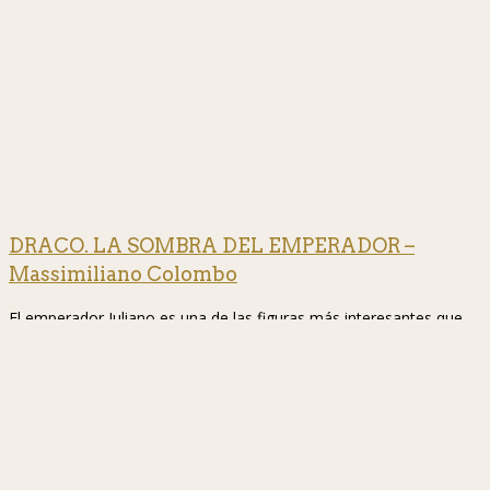
DRACO. LA SOMBRA DEL EMPERADOR –
Massimiliano Colombo
El emperador Juliano es una de las figuras más interesantes que
nos ha legado la Antigüedad y no es de extrañar que sobre ella
hayan aparecido multitud de biografías, ensayos y novelas, quizás
siendo la más famosa la escrita por Gore Vidal. En la que reseño,
el autor italiano Massimiliano Colombo -ex-militar y amante de la
historia antigua- se acerca al emperador en una novela histórica
cuyo prota...
[Leer más]