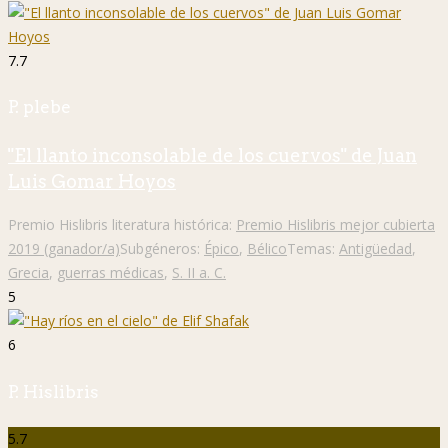
7.7
P. plebe
"El llanto inconsolable de los cuervos" de Juan
Luis Gomar Hoyos
Premio Hislibris literatura histórica:
Premio Hislibris mejor cubierta
2019 (ganador/a)
Subgéneros:
Épico
,
Bélico
Temas:
Antigüedad
,
Grecia
,
guerras médicas
,
S. II a. C.
5
6
P. Hislibris
5.7