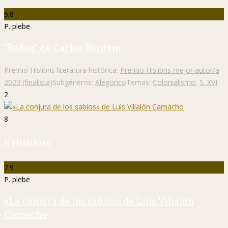
5.8
P. plebe
"Badaq" de Carlos Bardem
Premio Hislibris literatura histórica:
Premio Hislibris mejor autor/a
2023 (finalista)
Subgéneros:
Alegorico
Temas:
Colonialismo
,
S. XVI
2
8
P. Hislibris
7.9
P. plebe
«La conjura de los sabios» de Luis Villalón
Camacho