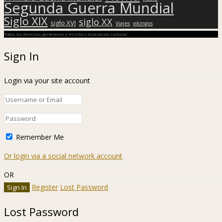
Segunda Guerra Mundial
Siglo XIX
siglo XX
siglo XVI
Viajes
vikingos
Todos los derechos pertenecen a Hislibris Asociación cultural
Sign In
Login via your site account
Remember Me
Or login via a social network account
OR
Register
Lost Password
Lost Password