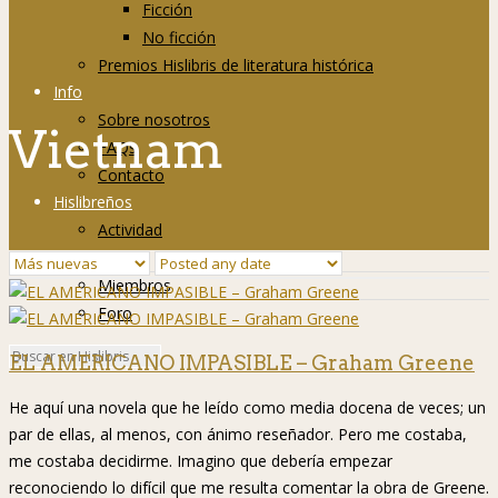
Ficción
No ficción
Premios Hislibris de literatura histórica
Info
Sobre nosotros
Vietnam
FAQs
Contacto
Hislibreños
Actividad
Grupos
Miembros
Foro
EL AMERICANO IMPASIBLE – Graham Greene
He aquí una novela que he leído como media docena de veces; un
par de ellas, al menos, con ánimo reseñador. Pero me costaba,
me costaba decidirme. Imagino que debería empezar
reconociendo lo difícil que me resulta comentar la obra de Greene.