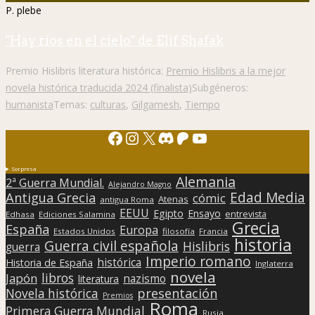
P. plebe
"Hay ríos en el cielo" de Elif Shafak
Premio Hislibris literatura histórica:
Premio Hislibris a la mejor
novela histórica traducida 2024 (finalista)
Subgéneros:
humanista
Temas:
culturas
,
Gilgamesh
,
Tiempo
Facebook
Instagram
X
Discord
Patreon
YouTube
Sorpresa
Alemania
2ª Guerra Mundial.
Alejandro Magno
Edad Media
Antigua Grecia
cómic
Atenas
antigua Roma
EEUU
Egipto
Ensayo
entrevista
Edhasa
Ediciones Salamina
Grecia
España
Europa
Estados Unidos
filosofía
Francia
historia
Guerra civil española
Hislibris
guerra
Imperio romano
histórica
Historia de España
Inglaterra
novela
libros
Japón
nazismo
literatura
presentación
Novela histórica
Premios
Roma
Primera Guerra Mundial
Rusia