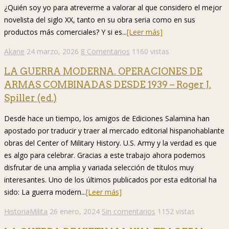
¿Quién soy yo para atreverme a valorar al que considero el mejor
novelista del siglo XX, tanto en su obra seria como en sus
productos más comerciales? Y si es...
[Leer más]
Akane
24 marzo, 2026
8 Comentarios
1160 vistas
LA GUERRA MODERNA. OPERACIONES DE
ARMAS COMBINADAS DESDE 1939 – Roger J.
Spiller (ed.)
Desde hace un tiempo, los amigos de Ediciones Salamina han
apostado por traducir y traer al mercado editorial hispanohablante
obras del Center of Military History. U.S. Army y la verdad es que
es algo para celebrar. Gracias a este trabajo ahora podemos
disfrutar de una amplia y variada selección de títulos muy
interesantes. Uno de los últimos publicados por esta editorial ha
sido: La guerra modern...
[Leer más]
HistoriaMilita
26 enero, 2024
Sin comentarios
1152 vistas