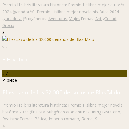
Premio Hislibris literatura histórica:
Premio Hislibris mejor autor/a
2024 (ganador/a)
,
Premio Hislibris mejor novela histórica 2024
(ganador/a)
Subgéneros:
Aventuras
,
Viajes
Temas:
Antigüedad
,
Grecia
3
6.2
P. Hislibris
5.7
P. plebe
El esclavo de los 32.000 denarios de Blas Malo
Premio Hislibris literatura histórica:
Premio Hislibris mejor novela
histórica 2023 (finalista)
Subgéneros:
Aventuras
,
Intriga-Misterio
,
Realismo
Temas:
Bética
,
Imperio romano
,
Roma
,
S. II
4