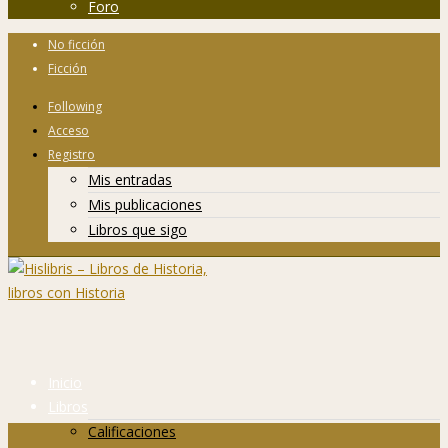
Foro
No ficción
Ficción
Following
Acceso
Registro
Mis entradas
Mis publicaciones
Libros que sigo
Inicio
Libros
Calificaciones