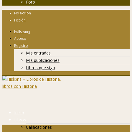
Foro
No ficción
Ficción
Following
Acceso
Registro
Mis entradas
Mis publicaciones
Libros que sigo
Inicio
Libros
Calificaciones