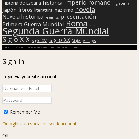
Imperio romano
histórica
Historia de España
Inglaterra
novela
libros
Japón
nazismo
literatura
presentación
Novela histórica
Premios
Roma
Primera Guerra Mundial
Rusia
Segunda Guerra Mundial
Siglo XIX
siglo XX
siglo XVI
Viajes
vikingos
Todos los derechos pertenecen a Hislibris Asociación cultural
Sign In
Login via your site account
Remember Me
Or login via a social network account
OR