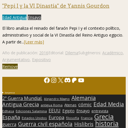
"Pepi I y la VI Dinastía" de Yannis Gourdon
Edad Antigua
Ensayo
El libro analiza el reinado del faraón Pepi I y el contexto político,
administrativo y social de la VI Dinastía del Reino Antiguo egipcio.
A partir de...
[Leer más]
Año de publicación:
2016
Editorial:
Dilema
Subgéneros:
Académico
,
Argumentativo
,
Expositivo
Remove
Facebook
Instagram
X
Discord
Patreon
YouTube
Sorpresa
Alemania
2ª Guerra Mundial.
Alejandro Magno
Edad Media
Antigua Grecia
cómic
Atenas
antigua Roma
EEUU
Egipto
Ensayo
entrevista
Edhasa
Ediciones Salamina
Grecia
España
Europa
Estados Unidos
filosofía
Francia
historia
Guerra civil española
Hislibris
guerra