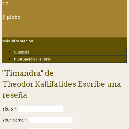
5.7
P. plebe
Más información
Sinopsis
Puntuación Hislibris
"Timandra" de
Theodor Kallifatides Escribe una
reseña
Título
*
Your Name
*