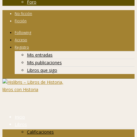
Foro
No ficción
Ficción
Following
Acceso
Registro
Mis entradas
Mis publicaciones
Libros que sigo
Inicio
Libros
Calificaciones