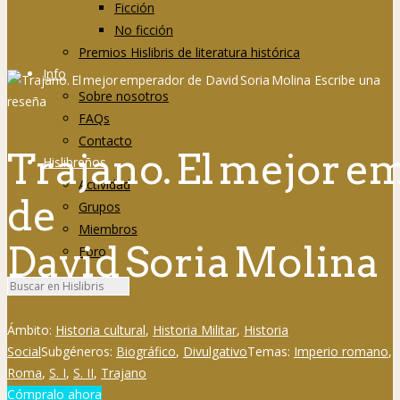
Ficción
No ficción
Premios Hislibris de literatura histórica
Info
Sobre nosotros
FAQs
Contacto
Trajano. El mejor 
Hislibreños
Actividad
de
Grupos
Miembros
David Soria Molina
Foro
Ámbito:
Historia cultural
,
Historia Militar
,
Historia
Social
Subgéneros:
Biográfico
,
Divulgativo
Temas:
Imperio romano
,
Roma
,
S. I
,
S. II
,
Trajano
Cómpralo ahora