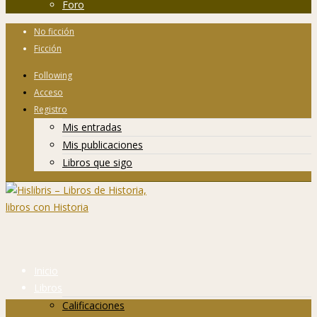
Foro
No ficción
Ficción
Following
Acceso
Registro
Mis entradas
Mis publicaciones
Libros que sigo
Inicio
Libros
Calificaciones