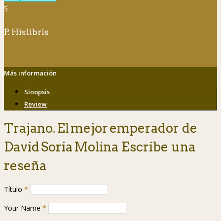
5
P. Hislibris
Más información
Sinopsis
Review
Trajano. El mejor emperador de
David Soria Molina Escribe una
reseña
Título
*
Your Name
*