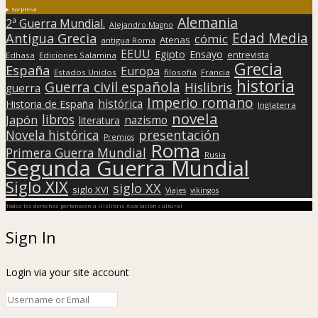
Sorpresa
Alemania
2ª Guerra Mundial.
Alejandro Magno
Edad Media
Antigua Grecia
cómic
Atenas
antigua Roma
EEUU
Egipto
Ensayo
entrevista
Edhasa
Ediciones Salamina
Grecia
España
Europa
Estados Unidos
filosofía
Francia
historia
Guerra civil española
Hislibris
guerra
Imperio romano
histórica
Historia de España
Inglaterra
novela
libros
Japón
nazismo
literatura
presentación
Novela histórica
Premios
Roma
Primera Guerra Mundial
Rusia
Segunda Guerra Mundial
Siglo XIX
siglo XX
siglo XVI
Viajes
vikingos
Todos los derechos pertenecen a Hislibris Asociación cultural
Sign In
Login via your site account