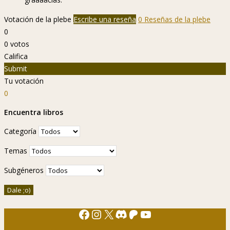
Votación de la plebe
Escribe una reseña
0 Reseñas de la plebe
0
0
votos
Califica
Submit
Tu votación
0
Encuentra libros
Categoría
Temas
Subgéneros
Facebook
Instagram
X
Discord
Patreon
YouTube