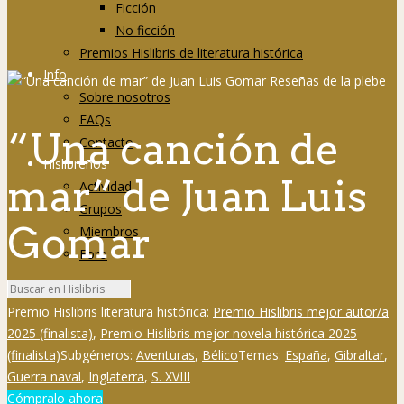
Ficción
No ficción
Premios Hislibris de literatura histórica
Info
Sobre nosotros
FAQs
“Una canción de
Contacto
Hislibreños
mar” de Juan Luis
Actividad
Grupos
Gomar
Miembros
Foro
Premio Hislibris literatura histórica:
Premio Hislibris mejor autor/a
2025 (finalista)
,
Premio Hislibris mejor novela histórica 2025
(finalista)
Subgéneros:
Aventuras
,
Bélico
Temas:
España
,
Gibraltar
,
Guerra naval
,
Inglaterra
,
S. XVIII
Cómpralo ahora