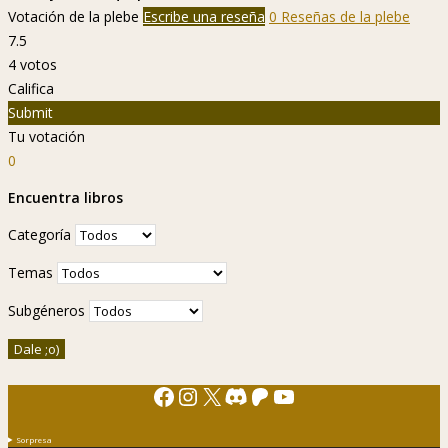
Votación de la plebe
Escribe una reseña
0 Reseñas de la plebe
7.5
4
votos
Califica
Submit
Tu votación
0
Encuentra libros
Categoría
Temas
Subgéneros
Facebook
Instagram
X
Discord
Patreon
YouTube
Sorpresa