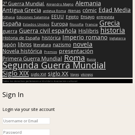
Alemania
2ª Guerra Mundial.
Alejandro Magno
Edad Media
Antigua Grecia
cómic
Atenas
antigua Roma
EEUU
Egipto
Ensayo
entrevista
Edhasa
Ediciones Salamina
Grecia
España
Europa
Estados Unidos
filosofía
Francia
historia
Guerra civil española
Hislibris
guerra
Imperio romano
histórica
Historia de España
Inglaterra
novela
libros
Japón
nazismo
literatura
presentación
Novela histórica
Premios
Roma
Primera Guerra Mundial
Rusia
Segunda Guerra Mundial
Siglo XIX
siglo XX
siglo XVI
Viajes
vikingos
Todos los derechos pertenecen a Hislibris Asociación cultural
Sign In
Login via your site account