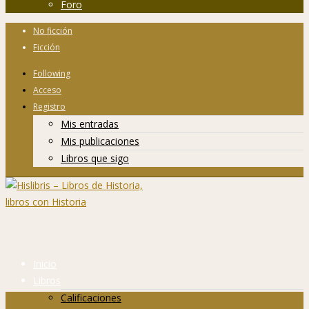
Foro
No ficción
Ficción
Following
Acceso
Registro
Mis entradas
Mis publicaciones
Libros que sigo
Inicio
Libros
Calificaciones