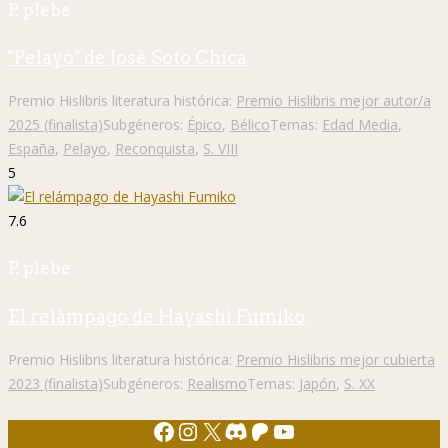
P. plebe
"Pelayo" de José Soto Chica
Premio Hislibris literatura histórica:
Premio Hislibris mejor autor/a
2025 (finalista)
Subgéneros:
Épico
,
Bélico
Temas:
Edad Media
,
España
,
Pelayo
,
Reconquista
,
S. VIII
5
7.6
P. plebe
El relámpago de Hayashi Fumiko
Premio Hislibris literatura histórica:
Premio Hislibris mejor cubierta
2023 (finalista)
Subgéneros:
Realismo
Temas:
Japón
,
S. XX
Facebook
Instagram
X
Discord
Patreon
YouTube