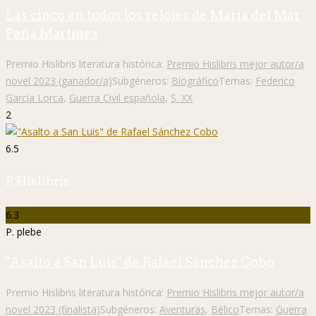
Las cinco en todos los relojes de María del Mar
Peña Martínez
Premio Hislibris literatura histórica:
Premio Hislibris mejor autor/a
novel 2023 (ganador/a)
Subgéneros:
Biográfico
Temas:
Federico
García Lorca
,
Guerra Civil española
,
S. XX
2
6.5
P. Hislibris
6.3
P. plebe
"Asalto a San Luis" de Rafael Sánchez Cobo
Premio Hislibris literatura histórica:
Premio Hislibris mejor autor/a
novel 2023 (finalista)
Subgéneros:
Aventuras
,
Bélico
Temas:
Guerra