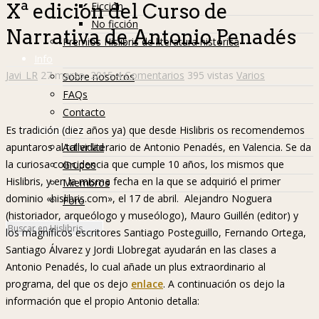
Ficción
Xª edición del Curso de
No ficción
Narrativa de Antonio Penadés
Premios Hislibris de literatura histórica
Info
Javi_LR
27 marzo, 2015
4 Comentarios
395 vistas
Varios
Sobre nosotros
FAQs
Contacto
Hislibreños
Es tradición (diez años ya) que desde Hislibris os recomendemos
Actividad
apuntaros al taller literario de Antonio Penadés, en Valencia. Se da
la curiosa coincidencia que cumple 10 años, los mismos que
Grupos
Hislibris, y en la misma fecha en la que se adquirió el primer
Miembros
dominio «hislibris.com», el 17 de abril. Alejandro Noguera
Foro
(historiador, arqueólogo y museólogo), Mauro Guillén (editor) y
los magníficos escritores Santiago Posteguillo, Fernando Ortega,
Santiago Álvarez y Jordi Llobregat ayudarán en las clases a
Antonio Penadés, lo cual añade un plus extraordinario al
programa, del que os dejo
enlace
. A continuación os dejo la
información que el propio Antonio detalla: