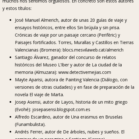
muchos nos sentimos orgullosos. En concreto son estos autores
y estos títulos:
José Manuel Almerich, autor de unas 20 guías de viaje y
ensayos históricos, entre ellos Sin brújula y sin prisa.
Crónicas de viaje por un paisaje cercano (Perifèric) y
Paisajes fortificados. Torres, Murallas y Castillos en Tierras
Valencianas (Bromera): blocs.mesvilaweb.cat/almerich
Santiago Álvarez, ganador del concurso de relatos
históricos del Museo L’Iber y autor de La ciudad de la
memoria (Almuzara): www.detectivemejias.com
Mayte Aparisi, autora de Painting Valencia (Diálogo, con
versiones de otras ciudades) y en fase de preparación de la
novela El viaje de Marta.
Josep Asensi, autor de Layos, historia de un mito griego
(Evohé): josepasensi.blogspot.com.es
Alfredo Escardino, autor de Una erasmus en Bruselas
(Funambulista).
Andrés Ferrer, autor de De árboles, nubes y sueños. El