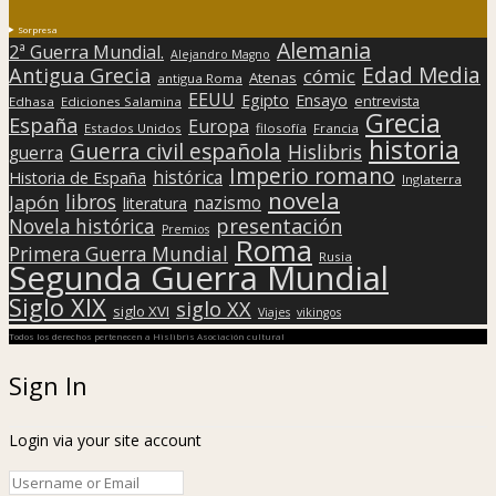
Sorpresa
Alemania
2ª Guerra Mundial.
Alejandro Magno
Edad Media
Antigua Grecia
cómic
Atenas
antigua Roma
EEUU
Egipto
Ensayo
entrevista
Edhasa
Ediciones Salamina
Grecia
España
Europa
Estados Unidos
filosofía
Francia
historia
Guerra civil española
Hislibris
guerra
Imperio romano
histórica
Historia de España
Inglaterra
novela
libros
Japón
nazismo
literatura
presentación
Novela histórica
Premios
Roma
Primera Guerra Mundial
Rusia
Segunda Guerra Mundial
Siglo XIX
siglo XX
siglo XVI
Viajes
vikingos
Todos los derechos pertenecen a Hislibris Asociación cultural
Sign In
Login via your site account