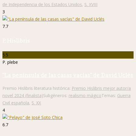
de Independencia de los Estados Unidos
,
S. XVIII
3
7.7
P. Hislibris
5.5
P. plebe
"La península de las casas vacías" de David Uclés
Premio Hislibris literatura histórica:
Premio Hislibris mejor autor/a
novel 2024 (finalista)
Subgéneros:
realismo mágico
Temas:
Guerra
Civil española
,
S. XX
4
6.7