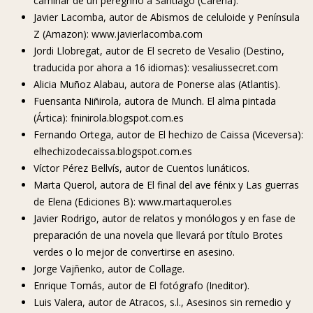
caminar de un peregrino a Santiago (Carena).
Javier Lacomba, autor de Abismos de celuloide y Península
Z (Amazon): www.javierlacomba.com
Jordi Llobregat, autor de El secreto de Vesalio (Destino,
traducida por ahora a 16 idiomas): vesaliussecret.com
Alicia Muñoz Alabau, autora de Ponerse alas (Atlantis).
Fuensanta Niñirola, autora de Munch. El alma pintada
(Ártica): fninirola.blogspot.com.es
Fernando Ortega, autor de El hechizo de Caissa (Viceversa):
elhechizodecaissa.blogspot.com.es
Víctor Pérez Bellvís, autor de Cuentos lunáticos.
Marta Querol, autora de El final del ave fénix y Las guerras
de Elena (Ediciones B): www.martaquerol.es
Javier Rodrigo, autor de relatos y monólogos y en fase de
preparación de una novela que llevará por título Brotes
verdes o lo mejor de convertirse en asesino.
Jorge Vajñenko, autor de Collage.
Enrique Tomás, autor de El fotógrafo (Ineditor).
Luis Valera, autor de Atracos, s.l., Asesinos sin remedio y