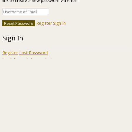
link to create a new password via email.
Register
Sign In
Sign In
Register
Lost Password
Ir a la barra de herramientas
Acerca
WordPress.org
de
Documentación
WordPress
Aprende WordPress
Soporte
Sugerencias
Acceder
Registrarse
Buscar