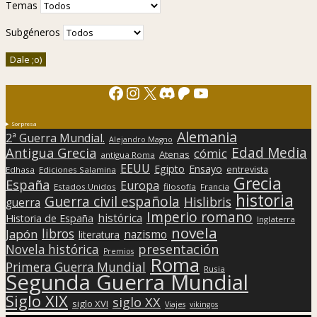
Temas
Subgéneros
Facebook
Instagram
X
Discord
Patreon
YouTube
Sorpresa
Alemania
2ª Guerra Mundial.
Alejandro Magno
Edad Media
Antigua Grecia
cómic
Atenas
antigua Roma
EEUU
Egipto
Ensayo
entrevista
Edhasa
Ediciones Salamina
Grecia
España
Europa
Estados Unidos
filosofía
Francia
historia
Guerra civil española
Hislibris
guerra
Imperio romano
histórica
Historia de España
Inglaterra
novela
libros
Japón
nazismo
literatura
presentación
Novela histórica
Premios
Roma
Primera Guerra Mundial
Rusia
Segunda Guerra Mundial
Siglo XIX
siglo XX
siglo XVI
Viajes
vikingos