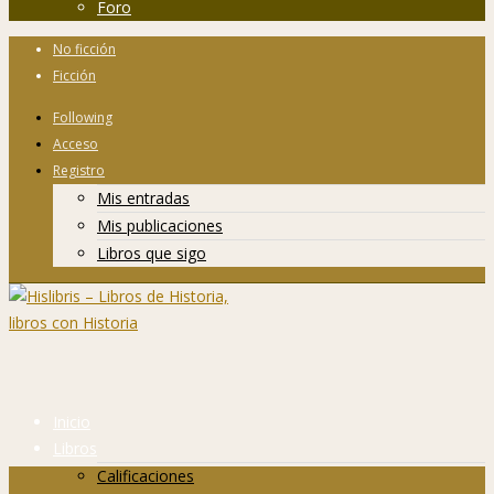
Foro
No ficción
Ficción
Following
Acceso
Registro
Mis entradas
Mis publicaciones
Libros que sigo
Inicio
Libros
Calificaciones