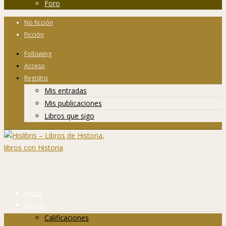
Foro
No ficción
Ficción
Following
Acceso
Registro
Mis entradas
Mis publicaciones
Libros que sigo
Inicio
Libros
Calificaciones