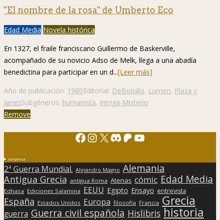
"El nombre de la rosa" de Umberto Eco
Edad Media
Novela histórica
En 1327, el fraile franciscano Guillermo de Baskerville,
acompañado de su novicio Adso de Melk, llega a una abadía
benedictina para participar en un d...
[Leer más]
Año de publicación:
1980
Editorial:
DeBolsillo
,
Lumen
,
Plaza y
Janes
Subgéneros:
humanista
,
Intriga-Misterio
Remove
Facebook
Instagram
X
Discord
Patreon
YouTube
Sorpresa
Alemania
2ª Guerra Mundial.
Alejandro Magno
Edad Media
Antigua Grecia
cómic
Atenas
antigua Roma
EEUU
Egipto
Ensayo
entrevista
Edhasa
Ediciones Salamina
Grecia
España
Europa
Estados Unidos
filosofía
Francia
historia
Guerra civil española
Hislibris
guerra