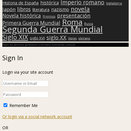
Imperio romano
histórica
Historia de España
Inglaterra
novela
libros
Japón
nazismo
literatura
presentación
Novela histórica
Premios
Roma
Primera Guerra Mundial
Rusia
Segunda Guerra Mundial
Siglo XIX
siglo XX
siglo XVI
Viajes
vikingos
Todos los derechos pertenecen a Hislibris Asociación cultural
Sign In
Login via your site account
Remember Me
Or login via a social network account
OR